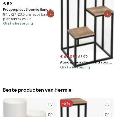
€ 59
Prosperplast Bloomie Hanger
84,5×27×23,5 cm, voor binnen,
Set - Wandplantenbakken Wit -
plantenrek muur
3 stuks - 27x23,5x84,5 cm
Gratis bezorging
€ 64,59
€ 68,99
Atmosphera standaard voor 4
Gratis bezorging
potten - Plantenrek - Hoogte
88,5cm
Beste producten van Hermie
-6 %