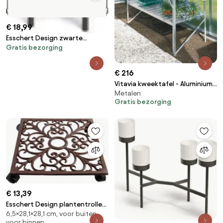
€ 18,99
Esschert Design zwarte
Gratis bezorging
tafelklem
€ 216
Vitavia kweektafel - Aluminium -
Metalen
120cm x 50cm - 75cm hoog - 2
Gratis bezorging
niveaus
€ 13,39
Esschert Design plantentrolley
6,5×28,1×28,1 cm, voor buiten,
vierkant - LxBxH:
voor binnen