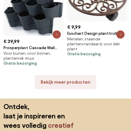
€ 9,99
Esschert Design planttrolley
Metalen, staande
rond S
€ 39,99
plantenstandaard, voor één
Prosperplast Cascade Wall
plant
Voor buiten, voor binnen,
Verticale Tuin - Antraciet - 12
Gratis bezorging
plantenrek muur
Potten - Modulair
Gratis bezorging
Bekijk meer producten
Sla de voettekst over, ga naar het begin van de pagina
Ontdek,
laat je inspireren en
wees volledig
creatief