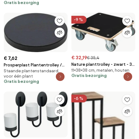
Gratis bezorging
niveaus
-9 %
€ 32,19
€ 35,4
€ 7,62
Nature planttrolley - zwart - 38
Prosperplast Plantentrolley /
11×38×38 cm, metalen, houten
x 38 x H11cm
Staande plantenstandaard,
Multiroller - Antraciet - Ø 30 cm
Gratis bezorging
voor één plant
- Tot 30 kg
Gratis bezorging
-6 %