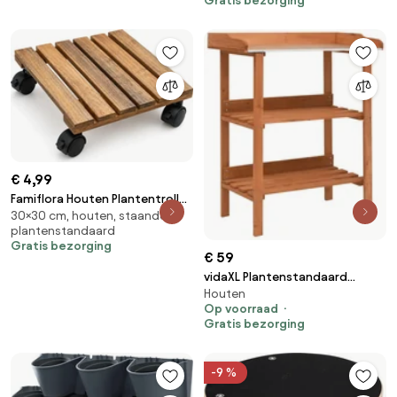
Gratis bezorging
kamerplanten, wielen en timer,
200W full-spectrum lampen,
bloeirek voor het opkweken van
zaden, 120x35x180cm
€ 4,99
Famiflora Houten Plantentrolley
30×30 cm, houten, staande
- Vierkant - 30x30 cm - 4 Wielen
plantenstandaard
Gratis bezorging
€ 59
vidaXL Plantenstandaard
Houten
76x37x89 cm vurenhout
Op voorraad
Gratis bezorging
-9 %