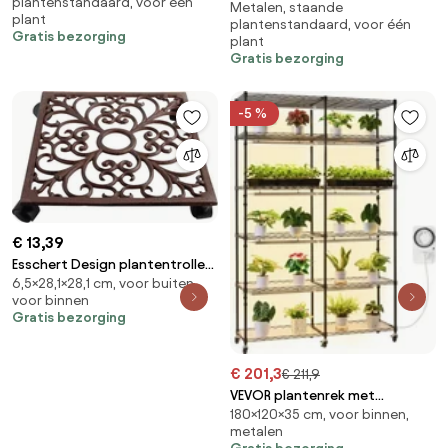
plantenstandaard, voor één
Metalen, staande
gietijzer - Diameter 29cm
plant
plantenstandaard, voor één
Gratis bezorging
plant
Gratis bezorging
-5 %
€ 13,39
Esschert Design plantentrolley
6,5×28,1×28,1 cm, voor buiten,
vierkant - LxBxH:
voor binnen
28,1x28,1x6,5cm
Gratis bezorging
€ 201,3
€ 211,9
VEVOR plantenrek met
180×120×35 cm, voor binnen,
groeilamp, 6-laags plantenrek
metalen
met dubbele rij voor