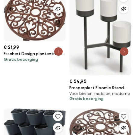
€ 21,99
Esschert Design plantentrolley
Gratis bezorging
rond L - LxBxH:
34,5x34,5x6,4cm
€ 54,95
Prosperplast Bloomie Stand
Voor binnen, metalen, moderne
Plantenstandaard - Wit - 3
Gratis bezorging
Potten - 80,5 cm