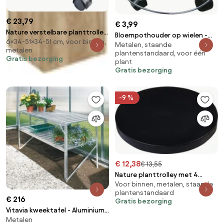
€ 23,79
€ 3,99
Nature verstelbare planttrolley
Bloempothouder op wielen -
6×34-51×34-51 cm, voor binnen,
- Epoxy metaal/mat zwart -
Metalen, staande
Diameter 31 cm
metalen
34/51 x 34/51 x H6cm
plantenstandaard, voor één
Gratis bezorging
plant
Gratis bezorging
-9 %
€ 12,38
€ 13,55
Nature planttrolley met 4
Voor binnen, metalen, staande
wielen - antraciet - Diameter
plantenstandaard
29 x H4cm
€ 216
Gratis bezorging
Vitavia kweektafel - Aluminium -
Metalen
120cm x 50cm - 75cm hoog - 2