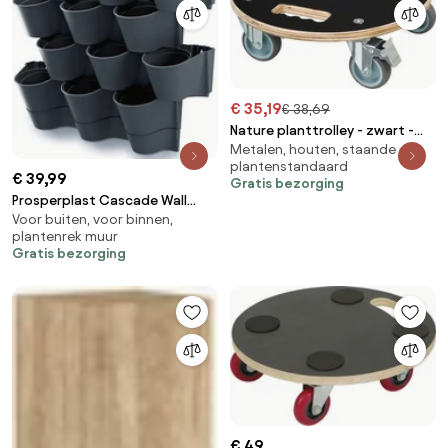
€ 35,19
€ 38,69
Nature planttrolley - zwart -
Metalen, houten, staande
Diameter 38 x H11cm
plantenstandaard
€ 39,99
Gratis bezorging
Prosperplast Cascade Wall
Voor buiten, voor binnen,
Verticale Tuin - Antraciet - 12
plantenrek muur
Potten - Modulair
Gratis bezorging
€ 49