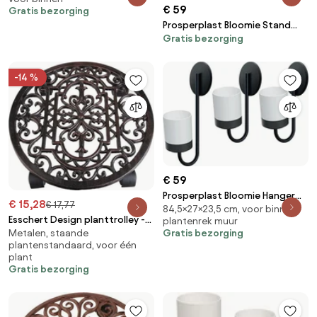
28,1x28,1x6,5cm
€ 59
Gratis bezorging
Prosperplast Bloomie Stand
Gratis bezorging
Plantenrek - Wit - 4 Potten - 125
cm
-14 %
€ 59
Prosperplast Bloomie Hanger
€ 15,28
€ 17,77
84,5×27×23,5 cm, voor binnen,
Set - Wandplantenbakken Wit -
Esschert Design planttrolley -
plantenrek muur
3 stuks - 27x23,5x84,5 cm
Gratis bezorging
Metalen, staande
gietijzer - Diameter 29cm
plantenstandaard, voor één
plant
Gratis bezorging