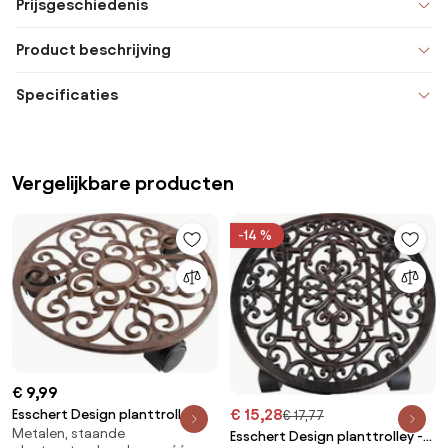
Prijsgeschiedenis
Product beschrijving
Specificaties
Vergelijkbare producten
-14 %
€ 9,99
€ 15,28
Esschert Design planttrolley
€ 17,77
Metalen, staande
rond S
Esschert Design planttrolley -