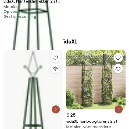
vidaXL Plantenklimrekken 2 st
Metalen
35x35x195 cm ijzer donkergroen
Op voorraad
Gratis bezorging
Beste producten van VidaXL
€ 25
vidaXL Tuinboogtorens 2 st
Metalen, voor meerdere