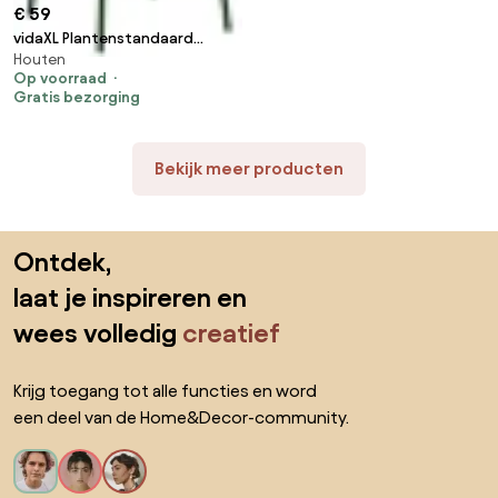
€ 59
vidaXL Plantenstandaard
Houten
76x37x89 cm vurenhout
Op voorraad
Gratis bezorging
Bekijk meer producten
Sla de voettekst over, ga naar het begin van de pagina
Ontdek,
laat je inspireren en
wees volledig
creatief
Krijg toegang tot alle functies en word
een deel van de Home&Decor-community.