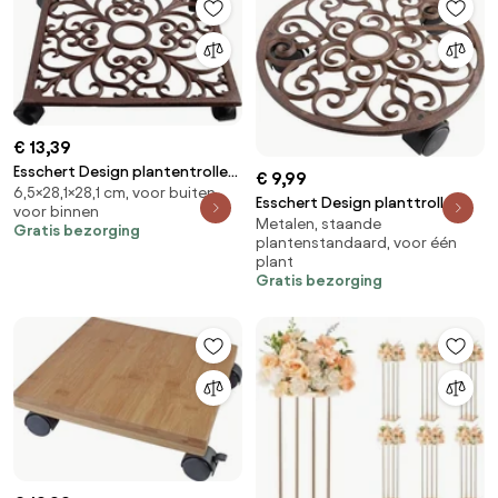
woonkamer- en
balkondecoratie, 62x28x160
cm
€ 13,39
Esschert Design plantentrolley
€ 9,99
6,5×28,1×28,1 cm, voor buiten,
vierkant - LxBxH:
Esschert Design planttrolley
voor binnen
28,1x28,1x6,5cm
Metalen, staande
rond S
Gratis bezorging
plantenstandaard, voor één
plant
Gratis bezorging