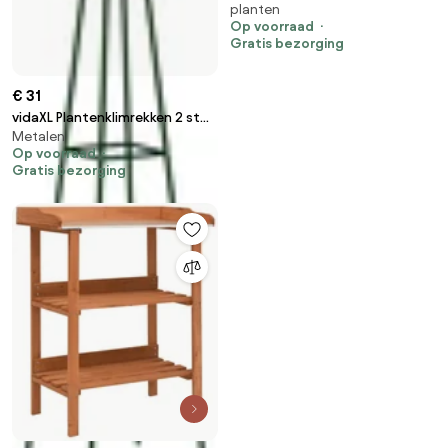
planten
Op voorraad
Gratis bezorging
€ 31
vidaXL Plantenklimrekken 2 st
Metalen
35x35x195 cm ijzer donkergroen
Op voorraad
Gratis bezorging