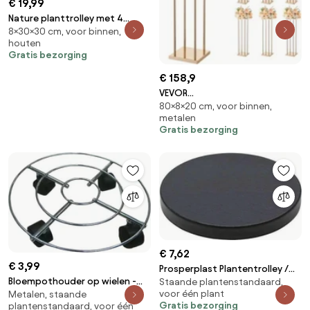
€ 19,99
Nature planttrolley met 4
8×30×30 cm, voor binnen,
wielen - 30 x 30 x H8cm
houten
Gratis bezorging
€ 158,9
VEVOR
80×8×20 cm, voor binnen,
Bruidsbloemenstandaard
metalen
200x200x800mm, 10 stuks.
Gratis bezorging
Bloemenstandaards met
metalen plank en cilindrische
poten, plantenstandaards
voor bruiloften, feesten,
verjaardagen, thuis,
tafeldecoratiestandaard,
roségoud
€ 7,62
€ 3,99
Prosperplast Plantentrolley /
Bloempothouder op wielen -
Staande plantenstandaard,
Multiroller - Antraciet - Ø 30 cm
voor één plant
Metalen, staande
Diameter 31 cm
- Tot 30 kg
Gratis bezorging
plantenstandaard, voor één