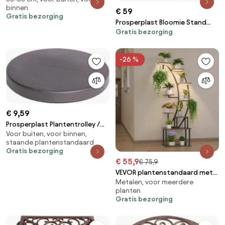
binnen
38x38cm
€ 59
Gratis bezorging
Prosperplast Bloomie Stand
Gratis bezorging
Plantenrek - Wit - 4 Potten - 125
cm
-26 %
€ 9,59
Prosperplast Plantentrolley /
Voor buiten, voor binnen,
Multiroller - Antraciet - Ø 40
staande plantenstandaard
cm - Voor zware potten
Gratis bezorging
€ 55,9
€ 75,9
VEVOR plantenstandaard met
Metalen, voor meerdere
groeilamp, metalen
planten
bloemenstandaard met 9
Gratis bezorging
niveaus, 3 timer en 10
helderheidsniveaus,
bloemenplank voor