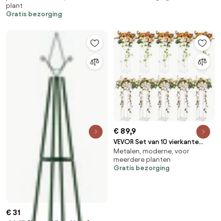
plant
Gratis bezorging
€ 89,9
VEVOR Set van 10 vierkante
Metalen, moderne, voor
bloemenkrukken 20 x 20 x 60
meerdere planten
cm Bloemenstandaard Acryl
Gratis bezorging
bijzettafel Moderne
bloemenzuil Acryl laminaat
plantenkruk Plantenstandaard
Metalen standaard voor
decoratie van bars Hotels
€ 31
Cafés