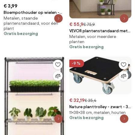
€ 3,99
Bloempothouder op wielen -
Metalen, staande
Diameter 31 cm
plantenstandaard, voor één
€ 55,9
€ 75,9
plant
VEVOR plantenstandaard met
Gratis bezorging
Metalen, voor meerdere
groeilamp, metalen
planten
bloemenstandaard met 9
Gratis bezorging
niveaus, 3 timer en 10
helderheidsniveaus,
bloemenplank voor
-9 %
woonkamer- en
balkondecoratie, 62x28x160
cm
€ 32,19
€ 35,4
Nature planttrolley - zwart - 38
11×38×38 cm, metalen, houten
x 38 x H11cm
Gratis bezorging