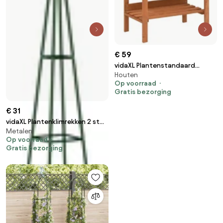
€ 59
vidaXL Plantenstandaard
Houten
76x37x89 cm vurenhout
Op voorraad
Gratis bezorging
€ 31
vidaXL Plantenklimrekken 2 st
Metalen
35x35x195 cm ijzer donkergroen
Op voorraad
Gratis bezorging