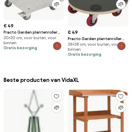
€ 49
€ 49
Practo Garden plantenroller
30×30 cm, voor buiten, voor
070Aluminium - Plantenrollers -
Practo Garden plantenroller
binnen
30x30cm - indoor / outdoor
38×38 cm, voor buiten, voor
055Hout - Plantenrollers -
Gratis bezorging
binnen
38x38cm
Gratis bezorging
Beste producten van VidaXL