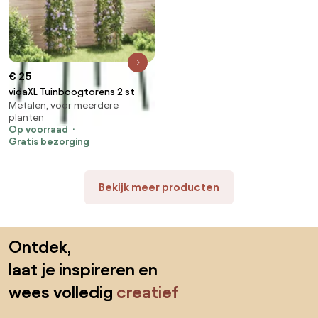
€ 25
vidaXL Tuinboogtorens 2 st
Metalen, voor meerdere
planten
Op voorraad
Gratis bezorging
Bekijk meer producten
Sla de voettekst over, ga naar het begin van de pagina
Ontdek,
laat je inspireren en
wees volledig
creatief