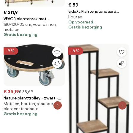
€ 59
vidaXL Plantenstandaard
€ 211,9
Houten
76x37x89 cm vurenhout
VEVOR plantenrek met
Op voorraad
180×120×35 cm, voor binnen,
groeilamp, 6-laags plantenrek
Gratis bezorging
metalen
met dubbele rij voor
Gratis bezorging
kamerplanten, wielen en timer,
200W full-spectrum lampen,
bloeirek voor het opkweken van
-9 %
-6 %
zaden, 120x35x180cm
€ 35,19
€ 38,69
Nature planttrolley - zwart -
Metalen, houten, staande
Diameter 38 x H11cm
plantenstandaard
Gratis bezorging