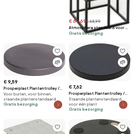
€ 64,69
€ 68,99
Atmosphera standaard voor 4
Gratis bezorging
potten - Plantenrek - Hoogte
88,5cm
€ 9,59
€ 7,62
Prosperplast Plantentrolley /
Prosperplast Plantentrolley /
Voor buiten, voor binnen,
Multiroller - Antraciet - Ø 40
staande plantenstandaard
Staande plantenstandaard,
Multiroller - Antraciet - Ø 30 cm
cm - Voor zware potten
Gratis bezorging
voor één plant
- Tot 30 kg
Gratis bezorging