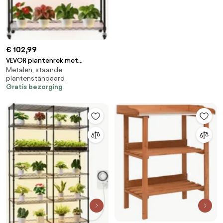
€ 102,99
VEVOR plantenrek met
Metalen, staande
kweeklamp 90x35x150 cm,
plantenstandaard
plantenstandaard met 4 lagen,
Gratis bezorging
plantenplank met wielen, 90W
3-kleuren full spectrum lampen,
metalen bloemenrek voor
zaadkieming