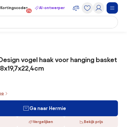
Kortingscodes
AI-ontwerper
74
Design vogel haak voor hanging basket
4,8x19,7x22,4cm
oop
Ga naar Hermie
Vergelijken
Bekijk prijs