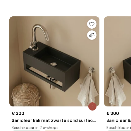
€ 300
€ 300
Saniclear Bali mat zwarte solid surface
Saniclear B
fontein 36x20cm links
fontein 36
Beschikbaar in 2 e-shops
Beschikbaar 