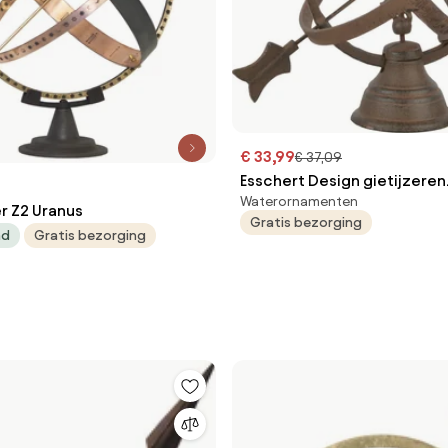
€ 33,99
€ 37,09
Esschert Design gietijzeren
Waterornamenten
zonnewijzer
r Z2 Uranus
Gratis bezorging
ad
Gratis bezorging