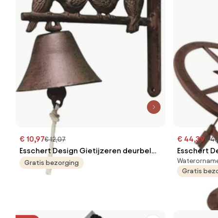
€ 10,97
€ 44,39
€ 12,07
€ 4
Esschert Design Gietijzeren deurbel
Esschert D
Waterornam
met vogels
gietijzer
Gratis bezorging
Gratis bez