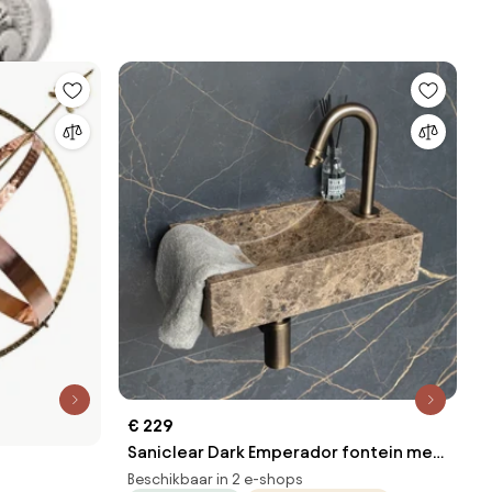
€ 229
Saniclear Dark Emperador fontein met
kraangat rechts 39x22x10cm
Beschikbaar in 2 e-shops