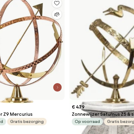
€ 479
r Z9 Mercurius
Zonnewijzer Saturnus Z5 & s
ad
Gratis bezorging
Op voorraad
Gratis bezor