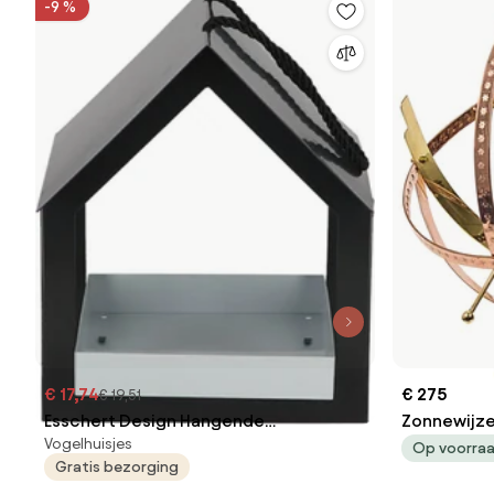
-9 %
€ 17,74
€ 275
€ 19,51
Esschert Design Hangende
Zonnewijze
Vogelhuisjes
voedertafel met modern design
Op voorra
Gratis bezorging