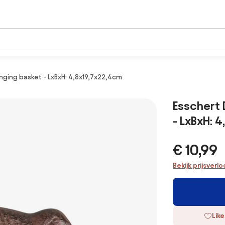
nging basket - LxBxH: 4,8x19,7x22,4cm
Esschert 
- LxBxH: 
€ 10,99
Bekijk prijsverl
Like