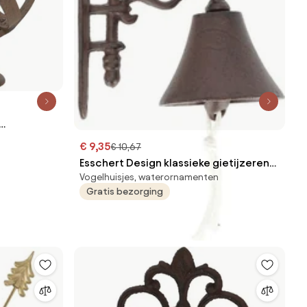
€ 9,35
€ 10,67
Esschert Design klassieke gietijzeren
Vogelhuisjes, waterornamenten
deurbel Flower
Gratis bezorging