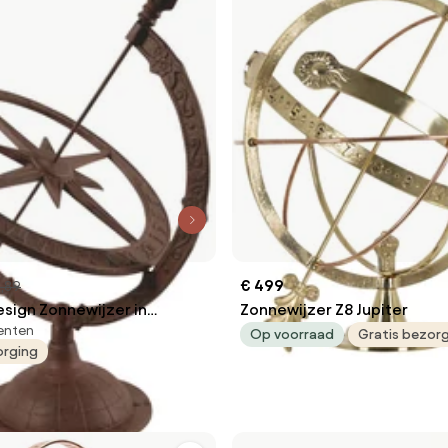
€ 499
8,89
esign Zonnewijzer in
Zonnewijzer Z8 Jupiter
enten
Op voorraad
Gratis bezor
orging