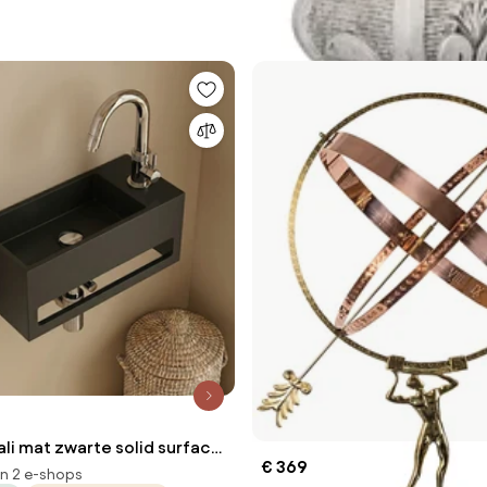
ali mat zwarte solid surface
€ 369
x20cm rechts
in 2 e-shops