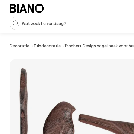
Navigatie overslaan, naar inhoud springen
Zoekopdracht invoeren
Inhoud overslaan, naar voettekst springen
Decoratie
Tuindecoratie
Esschert Design vogel haak voor ha