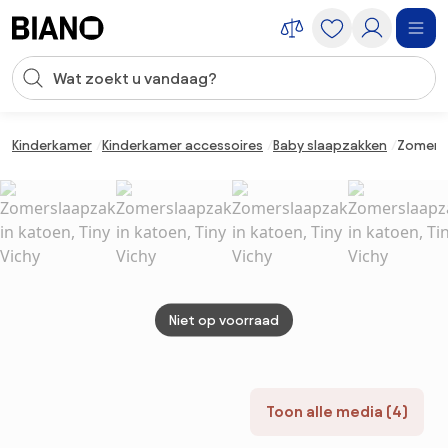
Navigatie overslaan, naar inhoud springen
Zoekopdracht invoeren
Inhoud overslaan, naar voettekst springen
Kinderkamer
Kinderkamer accessoires
Baby slaapzakken
Zomersl
Niet op voorraad
Toon alle media (4)