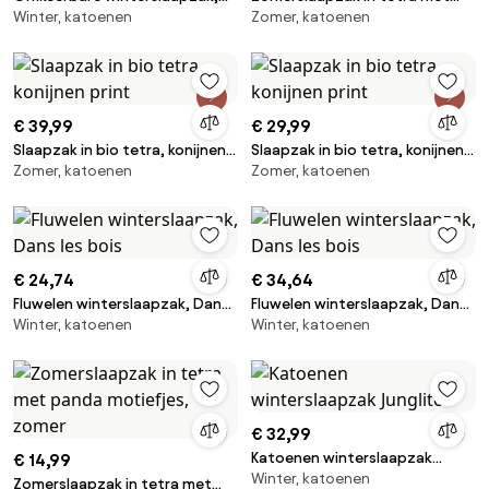
Winter, katoenen
Zomer, katoenen
perkal, Bertille
panda motiefjes, zomer
€ 39,99
€ 29,99
Slaapzak in bio tetra, konijnen
Slaapzak in bio tetra, konijnen
Zomer, katoenen
Zomer, katoenen
print
print
€ 24,74
€ 34,64
Fluwelen winterslaapzak, Dans
Fluwelen winterslaapzak, Dans
Winter, katoenen
Winter, katoenen
les bois
les bois
€ 32,99
Katoenen winterslaapzak
€ 14,99
Winter, katoenen
Junglito
Zomerslaapzak in tetra met