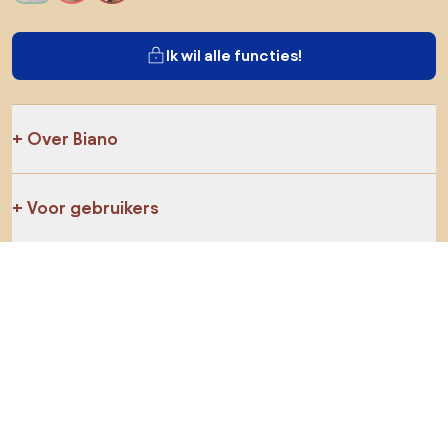
Ik wil alle functies!
Over Biano
Voor gebruikers
Voor winkels
Ga zeker op verkenning
Producten
AI-ontwerper
Jij kan ons op sociale media vinden