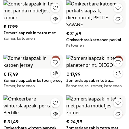
€ 17,99
Zomerslaapzak in tetra met
€ 31,49
Zomer, katoenen
panda motiefjes, zomer
Omkeerbare katoenen perkal
Katoenen
slaapzak, dierenprint, PETITE
SAVANE
€ 17,49
€ 17,99
Zomerslaapzak in katoen jersey
Zomerslaapzak in tetra,
Zomer, katoenen
Babynestjes, zomer, katoenen
planetenprint, DIEGO
€ 31,49
€ 24,99
Omkeerbare winterslaapzak,
Zomerslaapzak in tetra met