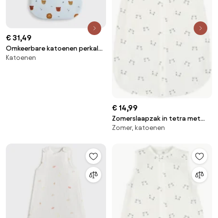
€ 31,49
Omkeerbare katoenen perkal
Katoenen
slaapzak, dierenprint, PETITE
SAVANE
€ 14,99
Zomerslaapzak in tetra met
Zomer, katoenen
panda motiefjes, zomer