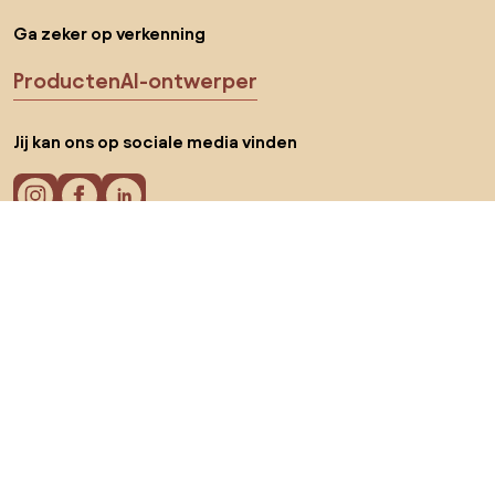
Ga zeker op verkenning
Producten
AI-ontwerper
Jij kan ons op sociale media vinden
Cookies
Privacy policy
Gebruiksvoorwaarden
Kies land
© 2026 Biano B.V.