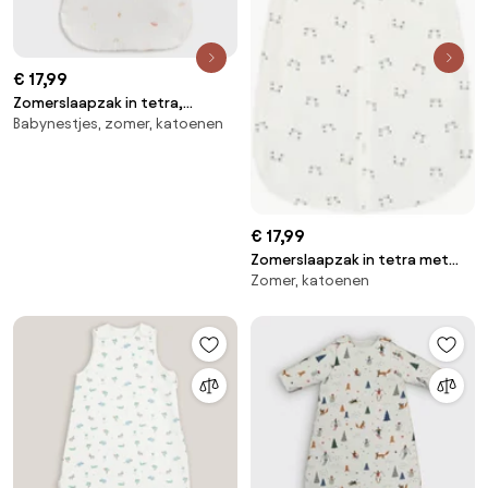
€ 17,99
Zomerslaapzak in tetra,
Babynestjes, zomer, katoenen
planetenprint, DIEGO
€ 17,99
Zomerslaapzak in tetra met
Zomer, katoenen
panda motiefjes, zomer