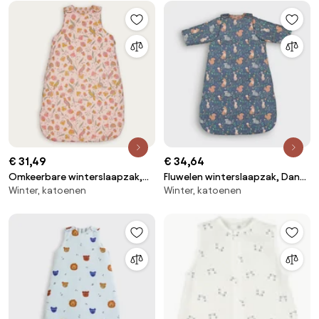
€ 31,49
€ 34,64
Omkeerbare winterslaapzak,
Fluwelen winterslaapzak, Dans
Winter, katoenen
Winter, katoenen
perkal, Bertille
les bois