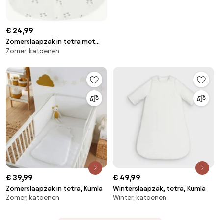
€ 24,99
Zomerslaapzak in tetra met
Zomer, katoenen
panda motiefjes, zomer
€ 39,99
€ 49,99
Zomerslaapzak in tetra, Kumla
Winterslaapzak, tetra, Kumla
Zomer, katoenen
Winter, katoenen