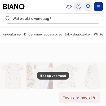
Navigatie overslaan, naar inhoud springen
Zoekopdracht invoeren
Inhoud overslaan, naar voettekst springen
Kinderkamer
Kinderkamer accessoires
Baby slaapzakken
Winters
Niet op voorraad
Toon alle media (4)