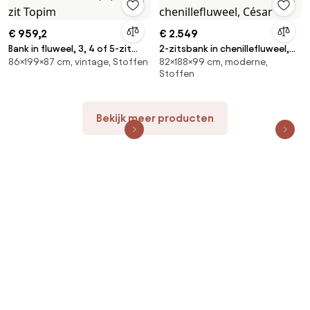
€ 959,2
€ 2.549
Bank in fluweel, 3, 4 of 5-zit
2-zitsbank in chenillefluweel,
86×199×87 cm, vintage, Stoffen
82×188×99 cm, moderne,
Topim
César
Stoffen
Bekijk meer producten