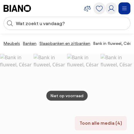
Navigatie overslaan, naar inhoud springen
Zoekopdracht invoeren
Inhoud overslaan, naar voettekst springen
Meubels
Banken
Slaapbanken en zitbanken
Bank in fluweel, Césa
Niet op voorraad
Toon alle media (4)