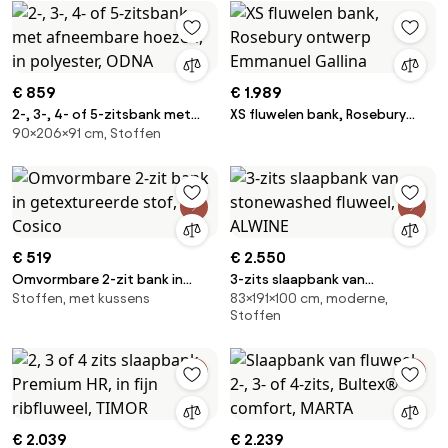
€ 859
€ 1.989
2-, 3-, 4- of 5-zitsbank met
XS fluwelen bank, Rosebury
90×206×91 cm, Stoffen
afneembare hoezen, in
ontwerp Emmanuel Gallina
polyester, ODNA
€ 519
€ 2.550
Omvormbare 2-zit bank in
3-zits slaapbank van
Stoffen, met kussens
83×191×100 cm, moderne,
getextureerde stof, Cosico
stonewashed fluweel, ALWINE
Stoffen
€ 2.039
€ 2.239