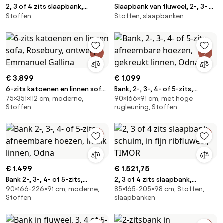
2, 3 of 4 zits slaapbank,
Slaapbank van fluweel, 2-, 3- of
Stoffen
Stoffen, slaapbanken
Premium HR, in fijn ribfluweel,
4-zits, Bultex® comfort, MARTA
TIMOR
€ 3.899
€ 1.099
6-zits katoenen en linnen sofa,
Bank, 2-, 3-, 4- of 5-zits,
75×351×112 cm, moderne,
90×166×91 cm, met hoge
Rosebury, ontwerp Emmanuel
afneembare hoezen, gekreukt
Stoffen
rugleuning, Stoffen
Gallina
linnen, Odna
€ 1.499
€ 1.521,75
Bank 2-, 3-, 4- of 5-zits,
2, 3 of 4 zits slaapbank,
90×166-226×91 cm, moderne,
85×165-205×98 cm, Stoffen,
afneembare hoezen, in dik
schuim, in fijn ribfluweel, TIMOR
Stoffen
slaapbanken
linnen, Odna