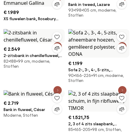
Bank in tweed, Lazare
93×198×105 cm, moderne,
€ 1.989
Stoffen
XS fluwelen bank, Rosebury
ontwerp Emmanuel Gallina
€ 2.549
2-zitsbank in chenillefluweel,
82×188×99 cm, moderne,
César
€ 1.199
Stoffen
Sofa 2-, 3-, 4-, 5-zits,
90×166-226×91 cm, moderne,
afneembare hoezen,
Stoffen
gemêleerd polyester, ODNA
€ 2.719
Bank in fluweel, César
Moderne, Stoffen
€ 1.521,75
2, 3 of 4 zits slaapbank,
85×165-205×98 cm, Stoffen,
schuim, in fijn ribfluweel, TIMOR