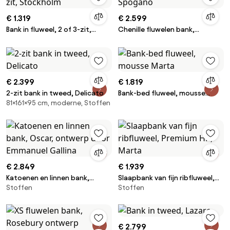
€ 1.319
€ 2.599
Bank in fluweel, 2 of 3-zit,
Chenille fluwelen bank,
Stockholm
Spogano
€ 2.399
€ 1.819
2-zit bank in tweed, Delicato
Bank-bed fluweel, mousse
81×161×95 cm, moderne, Stoffen
Marta
€ 2.849
€ 1.939
Katoenen en linnen bank,
Slaapbank van fijn ribfluweel,
Stoffen
Stoffen
Oscar, ontwerp door Emmanuel
Premium HR, Marta
Gallina
€ 2.799