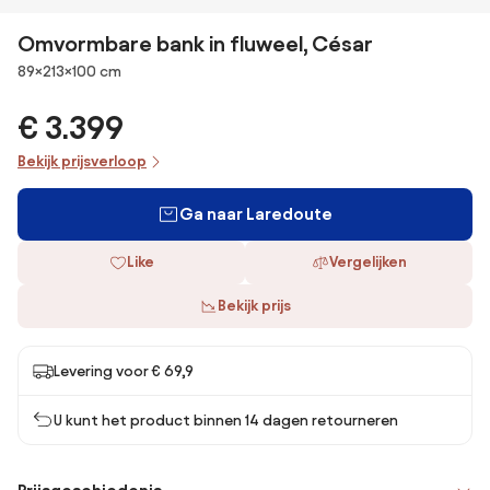
Omvormbare bank in fluweel, César
Afmetingen
89×213×100 cm
€ 3.399
Bekijk prijsverloop
Ga naar Laredoute
Like
Vergelijken
Bekijk prijs
Levering voor € 69,9
U kunt het product binnen 14 dagen retourneren