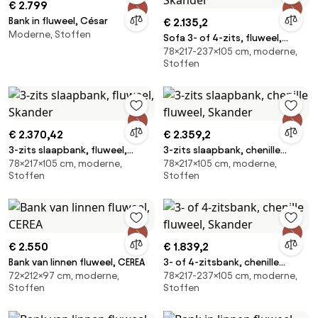
€ 2.799
Bank in fluweel, César
€ 2.135,2
Moderne, Stoffen
Sofa 3- of 4-zits, fluweel,
78×217-237×105 cm, moderne,
Skander
Stoffen
€ 2.370,42
€ 2.359,2
3-zits slaapbank, fluweel,
3-zits slaapbank, chenille
78×217×105 cm, moderne,
78×217×105 cm, moderne,
Skander
fluweel, Skander
Stoffen
Stoffen
€ 2.550
€ 1.839,2
Bank van linnen fluweel, CEREA
3- of 4-zitsbank, chenille
72×212×97 cm, moderne,
78×217-237×105 cm, moderne,
fluweel, Skander
Stoffen
Stoffen