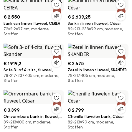
€ 2.550
€ 2.609,25
Bank van linnen fluweel, CEREA
Bank in linnen fluweel, César
72×212×97 cm, moderne,
82×213-238×99 cm, moderne,
Stoffen
Stoffen
€ 1.919,2
€ 2.475
Sofa 3- of 4-zits, fluweel,
Zetel in linnen fluweel, SKANDER
78×217-237×105 cm, moderne,
78×217×105 cm, moderne,
Skander
Stoffen
Stoffen
€ 3.399
€ 2.799
Omvormbare bank in fluweel,
Chenille fluwelen bank, César
89×213×100 cm, moderne,
82×213×99 cm, moderne,
César
Stoffen
Stoffen