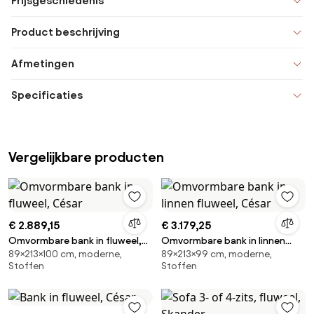
Prijsgeschiedenis
Product beschrijving
Afmetingen
Specificaties
Vergelijkbare producten
€ 2.889,15
€ 3.179,25
Omvormbare bank in fluweel,
Omvormbare bank in linnen
89×213×100 cm, moderne,
89×213×99 cm, moderne,
César
fluweel, César
Stoffen
Stoffen