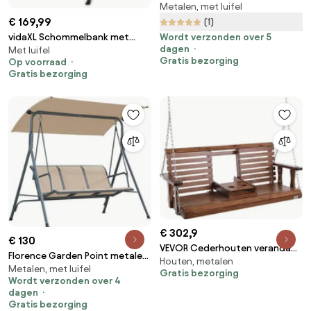
Metalen, met luifel
Garden Point zwart-wit
€ 169,99
(1)
vidaXL Schommelbank met
Wordt verzonden over 5
dagen
Met luifel
luifel zwart
Gratis bezorging
Op voorraad
Gratis bezorging
€ 302,9
€ 130
VEVOR Cederhouten veranda
Florence Garden Point metalen
Houten, metalen
schommel, 1523 x 710 x 600
Metalen, met luifel
tuinschommel beige
Gratis bezorging
mm, terrasschommel voor tuin
Wordt verzonden over 4
en terras, verbeterd
dagen
draagvermogen van ca. 400 kg,
Gratis bezorging