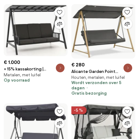
€ 1.000
€ 280
+ 15% kassakorting |
Alicante Garden Point
Metalen, met luifel
Schommelbank Manifesto |
Houten, metalen, met luifel
houtachtige metalen
Op voorraad
Aluminium | 2 personen |
Wordt verzonden over 5
tuinschommel
Tuinbank Grijs | 213cm | Incl.
dagen
Gratis bezorging
kussens | Kees Smit
Tuinmeubelen
-5 %