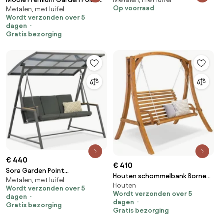
Schommelbank Manifesto |
Op voorraad
Metalen, met luifel
metalen tuinschommel grijs
Aluminium | 3 personen |
Wordt verzonden over 5
Tuinbank Groen | 223cm | Incl.
dagen
kussens | Kees Smit
Gratis bezorging
Tuinmeubelen
€ 440
€ 410
Sora Garden Point
Houten schommelbank Borneo
Metalen, met luifel
tuinschommel
Houten
Garden Point
Wordt verzonden over 5
Wordt verzonden over 5
dagen
dagen
Gratis bezorging
Gratis bezorging