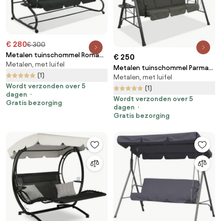
€ 280
€ 300
Metalen tuinschommel Roma
€ 250
Metalen, met luifel
Garden Point zwart-wit
Metalen tuinschommel Parma
(1)
Metalen, met luifel
Garden Point grijs
Wordt verzonden over 5
(1)
dagen
Wordt verzonden over 5
Gratis bezorging
dagen
Gratis bezorging