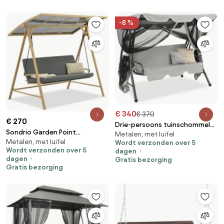
robuuste schommelstoelbank
met ophangkettingen voor
-8 %
buitengebruik, bruin
€ 340
€ 370
€ 270
Drie-persoons tuinschommel
Sondrio Garden Point
Metalen, met luifel
Malaga Garden Point antraciet
Metalen, met luifel
tuinschommel
Wordt verzonden over 5
Wordt verzonden over 5
dagen
dagen
Gratis bezorging
Gratis bezorging