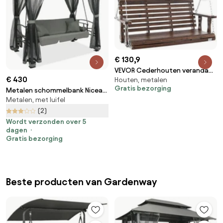
€ 130,9
VEVOR Cederhouten veranda
€ 430
Houten, metalen
schommel, 1370x710x600mm,
Gratis bezorging
Metalen schommelbank Nicea
patio schommel voor tuin en
Metalen, met luifel
Garden Point antraciet
terras, verbeterd
draagvermogen van ca. 400 kg,
(2)
robuuste schommelstoelbank
Wordt verzonden over 5
dagen
met ophangkettingen voor
Gratis bezorging
buitengebruik, bruin
Beste producten van Gardenway