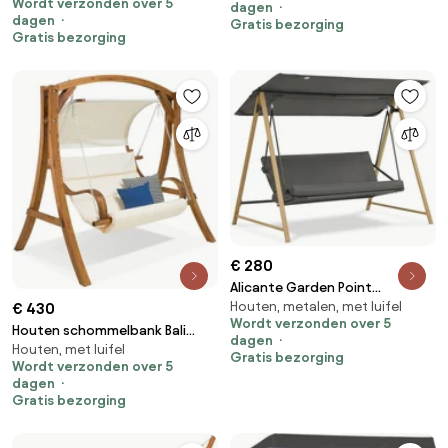
Wordt verzonden over 5
dagen
dagen
Gratis bezorging
Gratis bezorging
€ 280
Alicante Garden Point
Houten, metalen, met luifel
houtachtige metalen
€ 430
Wordt verzonden over 5
tuinschommel
Houten schommelbank Bali
dagen
Houten, met luifel
Garden Point
Gratis bezorging
Wordt verzonden over 5
dagen
Gratis bezorging