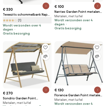
€ 100
€ 330
Nantes Garden Point metalen
Tweezits schommelbank Napoli
Metalen, met luifel
tuinschommel antraciet
Garden Point
(1)
Wordt verzonden over 4
dagen
Wordt verzonden over 4
Gratis bezorging
dagen
Gratis bezorging
€ 130
€ 270
Florence Garden Point metalen
Sondrio Garden Point
Metalen, met luifel
tuinschommel beige
Metalen, met luifel
tuinschommel
Wordt verzonden over 4