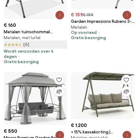
€ 159
€ 199
Garden Impressions Rubens 3-
€ 160
Metalen
zits schommelbank - taupe
Metalen tuinschommel
Op voorraad
Gratis bezorging
Metalen, met luifel
Florencja Garden Point grijs
(6)
Wordt verzonden over 4
dagen
Gratis bezorging
€ 1.200
€ 550
+ 15% kassakorting |
Metalen, met luifel
Mooie Premium Garden Point