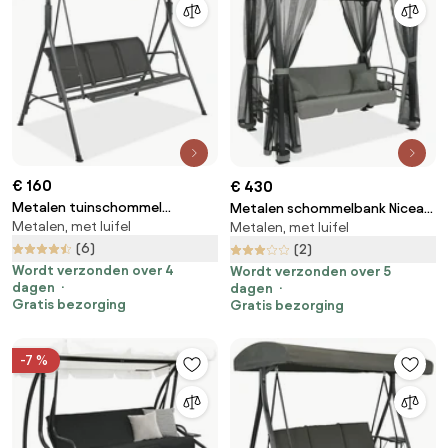
€ 160
€ 430
Metalen tuinschommel
Metalen schommelbank Nicea
Metalen, met luifel
Florencja Garden Point grijs
Metalen, met luifel
Garden Point antraciet
(6)
(2)
Wordt verzonden over 4
Wordt verzonden over 5
dagen
dagen
Gratis bezorging
Gratis bezorging
-7 %