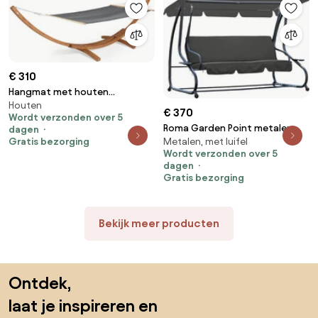
€ 310
Hangmat met houten
Houten
standaard Kiwi Garden Point
€ 370
Wordt verzonden over 5
grijs
Roma Garden Point metalen
dagen
Metalen, met luifel
Gratis bezorging
tuinschommel antraciet
Wordt verzonden over 5
dagen
Gratis bezorging
Bekijk meer producten
Sla de voettekst over, ga naar het begin van de pagina
Ontdek,
laat je inspireren en