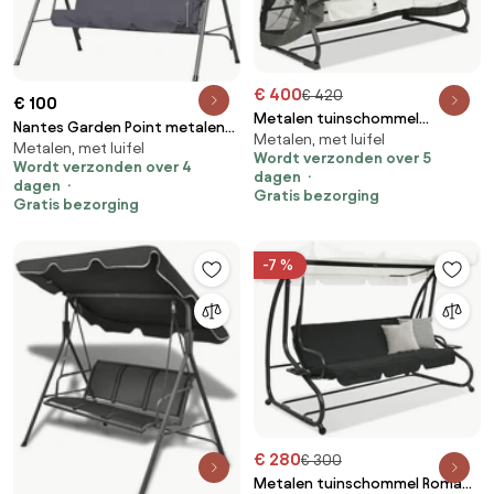
€ 400
€ 420
€ 100
Metalen tuinschommel
Nantes Garden Point metalen
Metalen, met luifel
Walencja Garden Point grijs
Metalen, met luifel
tuinschommel antraciet
Wordt verzonden over 5
Wordt verzonden over 4
dagen
dagen
Gratis bezorging
Gratis bezorging
-7 %
€ 280
€ 300
Metalen tuinschommel Roma