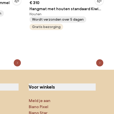
ommel
€ 310
Hangmat met houten standaard Kiwi
n
Houten
Garden Point grijs
Wordt verzonden over 5 dagen
Gratis bezorging
Voor winkels
Meld je aan
Biano Pixel
Biano Star