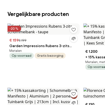
Vergelijkbare producten
-20 %
€ 159
€ 199
Garden Impressions Rubens 3-zits
Metalen
schommelbank - taupe
€ 1.200
Op voorraad
Gratis bezorging
+ 15% kass
Metalen, met 
Manifesto | Aluminium | 3 personen |
Op voorra
Tuinbank Gr
Kees Smit 
€ 130