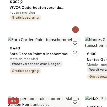
€ 302,9
VEVOR Cederhouten veranda
Houten, metalen
schommel, 1523 x 710 x 600 mm,
Gratis bezorging
terrasschommel voor tuin en terras,
verbeterd draagvermogen van ca. 400
kg, robuuste schommelstoelbank met
ophangkettingen voor buitengebruik,
bruin
€ 440
Sora Garden Point tuinschommel
€ 100
Metalen, met luifel
Nantes Gar
Wordt verzonden over 5 dagen
Metalen, met 
tuinschomm
Wordt verz
Gratis bezorging
Gratis bez
-8 %