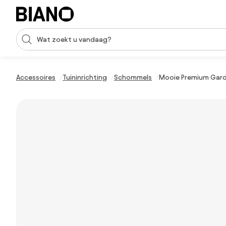
Navigatie overslaan, naar inhoud springen
Zoekopdracht invoeren
Inhoud overslaan, naar voettekst springen
Accessoires
Tuininrichting
Schommels
Mooie Premium Garde