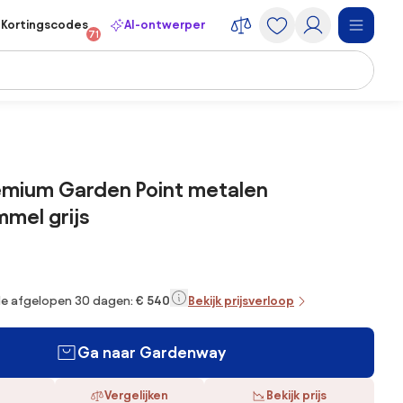
Kortingscodes
AI-ontwerper
71
emium Garden Point metalen
mel grijs
 de afgelopen 30 dagen:
€ 540
Bekijk prijsverloop
Ga naar Gardenway
Vergelijken
Bekijk prijs