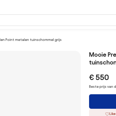
n Point metalen tuinschommel grijs
Mooie Pr
tuinschom
€ 550
Beste prijs van
Like