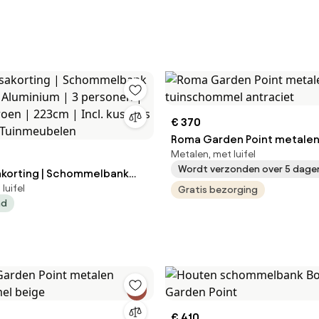
€ 370
Roma Garden Point metale
Metalen, met luifel
tuinschommel antraciet
Wordt verzonden over 5 dage
akorting | Schommelbank
luifel
Gratis bezorging
ad
oen | 223cm | Incl. kussens |
Tuinmeubelen
€ 410