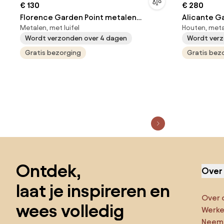
€ 130
€ 280
Florence Garden Point metalen
Alicante G
Metalen, met luifel
Houten, metal
tuinschommel beige
metalen t
Wordt verzonden over 4 dagen
Wordt verz
Gratis bezorging
Gratis bez
Sla de voettekst over, ga naar het begin van de pagina
Ontdek,
Over
laat je inspireren en
Over 
wees volledig
Werken
Neem 