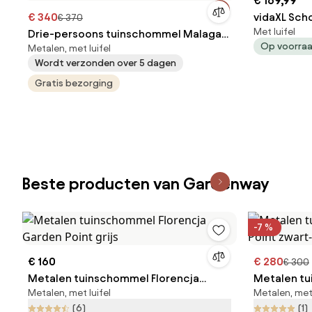
€ 169,99
€ 340
vidaXL Sch
€ 370
Met luifel
Drie-persoons tuinschommel Malaga
Op voorra
Metalen, met luifel
Garden Point antraciet
Wordt verzonden over 5 dagen
Gratis bezorging
Beste producten van Gardenway
-7 %
€ 160
€ 280
€ 300
Metalen tuinschommel Florencja
Metalen t
Metalen, met luifel
Metalen, met 
Garden Point grijs
Point zwart
(6)
(1)