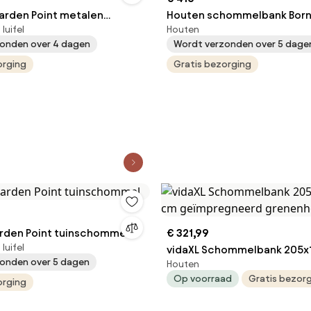
arden Point metalen
Houten schommelbank Bor
luifel
Houten
mel beige
Point
onden over 4 dagen
Wordt verzonden over 5 dage
orging
Gratis bezorging
rden Point tuinschommel
€ 321,99
luifel
vidaXL Schommelbank 205x
onden over 5 dagen
Houten
geïmpregneerd grenenhou
Op voorraad
Gratis bezor
orging