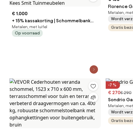
Florence G
Metalen, met 
€ 1.000
tuinschom
Wordt verz
+ 15% kassakorting | Schommelbank
Metalen, met luifel
Manifesto | Aluminium | 2 personen |
Gratis bez
Op voorraad
Tuinbank Grijs | 213cm | Incl. kussens |
Kees Smit Tuinmeubelen
-7 %
€ 270
€ 290
Sondrio Ga
Metalen, met 
Wordt verz
Gratis bez