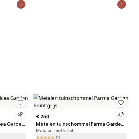
€ 250
cea Garden
Metalen tuinschommel Parma Garden
Metalen, met luifel
Point grijs
(1)