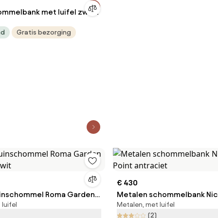
ommelbank met luifel zwart
ad
Gratis bezorging
€ 430
uinschommel Roma Garden
Metalen schommelbank Ni
luifel
Metalen, met luifel
-wit
Point antraciet
(2)