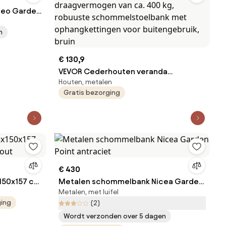
neo Garden
n
€ 130,9
VEVOR Cederhouten veranda
Houten, metalen
schommel, 1370x710x600mm, patio
Gratis bezorging
schommel voor tuin en terras,
verbeterd draagvermogen van ca. 400
kg, robuuste schommelstoelbank met
ophangkettingen voor buitengebruik,
bruin
€ 430
150x157 cm
Metalen schommelbank Nicea Garden
Metalen, met luifel
t
Point antraciet
ging
(2)
Wordt verzonden over 5 dagen