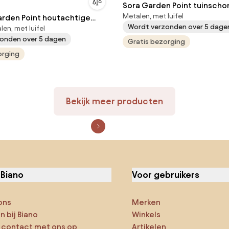
Sora Garden Point tuinsch
Metalen, met luifel
arden Point houtachtige
Wordt verzonden over 5 dage
en, met luifel
uinschommel
onden over 5 dagen
Gratis bezorging
orging
Bekijk meer producten
 Biano
Voor gebruikers
ons
Merken
 bij Biano
Winkels
contact met ons op
Artikelen