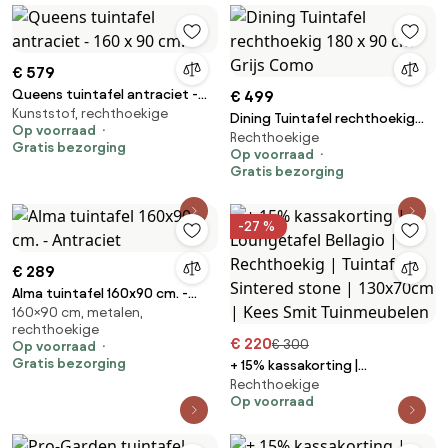
€ 579
Queens tuintafel antraciet -
€ 499
Kunststof, rechthoekige
160 x 90 cm.
Dining Tuintafel rechthoekig
Op voorraad
Rechthoekige
180 x 90 cm Grijs Como
Gratis bezorging
Op voorraad
Gratis bezorging
-27 %
€ 289
Alma tuintafel 160x90 cm. -
160×90 cm, metalen,
Antraciet
rechthoekige
€ 220
€ 300
Op voorraad
Gratis bezorging
+ 15% kassakorting |
Rechthoekige
Loungetafel Bellagio |
Op voorraad
Rechthoekig | Tuintafel
Sintered stone | 130x70cm |
Kees Smit Tuinmeubelen