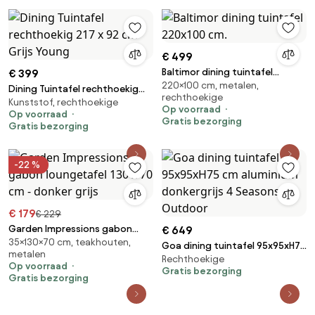
Tuinmeubelen
€ 499
Baltimor dining tuintafel
€ 399
220×100 cm, metalen,
220x100 cm.
Dining Tuintafel rechthoekig
rechthoekige
Kunststof, rechthoekige
217 x 92 cm Grijs Young
Op voorraad
Op voorraad
Gratis bezorging
Gratis bezorging
-22 %
€ 179
€ 229
Garden Impressions gabon
€ 649
35×130×70 cm, teakhouten,
loungetafel 130 x 70 cm -
Goa dining tuintafel 95x95xH75
metalen
donker grijs
Rechthoekige
cm aluminium donkergrijs 4
Op voorraad
Gratis bezorging
Seasons Outdoor
Gratis bezorging