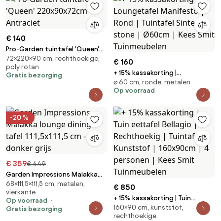
€ 140
Pro-Garden tuintafel 'Queen'
72×220×90 cm, rechthoekige,
220x90x72cm - Antraciet
€ 160
poly rotan
+ 15% kassakorting |
Gratis bezorging
⌀ 60 cm, ronde, metalen
Loungetafel Manifesto | Rond |
Op voorraad
Tuintafel Sintered stone |
Ø60cm | Kees Smit
Tuinmeubelen
-20 %
€ 359
€ 449
Garden Impressions Malakka
68×111,5×111,5 cm, metalen,
lounge dining tafel 111,5x111,5 cm
€ 850
vierkante
- donker grijs
+ 15% kassakorting | Tuin
Op voorraad
160×90 cm, kunststof,
eettafel Bellagio | Rechthoekig |
Gratis bezorging
rechthoekige
Tuintafel Kunststof | 160x90cm