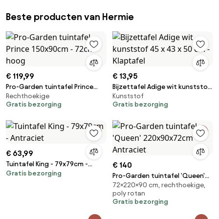
Beste producten van Hermie
€ 119,99
€ 13,95
Pro-Garden tuintafel Prince
Bijzettafel Adige wit kunststof
Rechthoekige
Kunststof
150x90cm - 72cm hoog
45 x 43 x 50 cm - Klaptafel
Gratis bezorging
Gratis bezorging
€ 63,99
Tuintafel King - 79x79cm -
€ 140
Gratis bezorging
Antraciet
Pro-Garden tuintafel 'Queen'
72×220×90 cm, rechthoekige,
220x90x72cm - Antraciet
poly rotan
Gratis bezorging