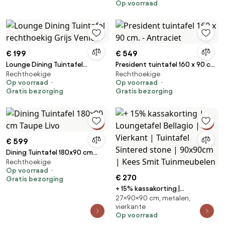
Op voorraad
| 4 personen | Kees Smit
Tuinmeubelen
€ 199
€ 549
Lounge Dining Tuintafel
President tuintafel 160 x 90 cm.
Rechthoekige
Rechthoekige
rechthoekig Grijs Venice
- Antraciet
Op voorraad
Op voorraad
Gratis bezorging
Gratis bezorging
€ 599
Dining Tuintafel 180x90 cm
Rechthoekige
Taupe Livo
Op voorraad
€ 270
Gratis bezorging
+ 15% kassakorting |
27×90×90 cm, metalen,
Loungetafel Bellagio | Vierkant |
vierkante
Tuintafel Sintered stone |
Op voorraad
90x90cm | Kees Smit