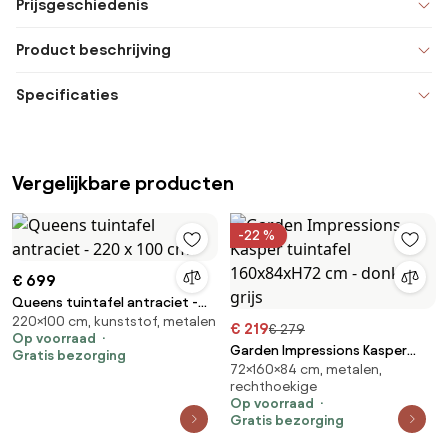
Prijsgeschiedenis
Product beschrijving
Specificaties
Vergelijkbare producten
-22 %
€ 699
Queens tuintafel antraciet -
220×100 cm, kunststof, metalen
220 x 100 cm.
€ 219
€ 279
Op voorraad
Garden Impressions Kasper
Gratis bezorging
72×160×84 cm, metalen,
tuintafel 160x84xH72 cm -
rechthoekige
donker grijs
Op voorraad
Gratis bezorging