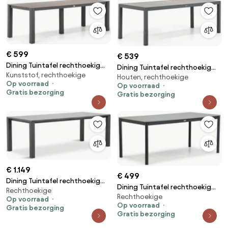
€ 599
€ 539
Dining Tuintafel rechthoekig
Dining Tuintafel rechthoekig
Kunststof, rechthoekige
240 x 92 cm Grijs Valley
Houten, rechthoekige
220 x 94 cm Grijs Residence
Op voorraad
Op voorraad
Gratis bezorging
Gratis bezorging
€ 1.149
€ 499
Dining Tuintafel rechthoekig
Dining Tuintafel rechthoekig
Rechthoekige
220 x 100 cm Grijs Munster
Rechthoekige
180 x 90 cm Grijs Como
Op voorraad
Op voorraad
Gratis bezorging
Gratis bezorging