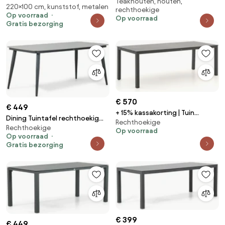
Teakhouten, houten,
eettafel ROUGH | Rechthoekig |
220×100 cm, kunststof, metalen
220 x 100 cm.
rechthoekige
Tuintafel Teakhout |
Op voorraad
Op voorraad
240x100cm | 6 personen | Kees
Gratis bezorging
Smit Tuinmeubelen
€ 570
€ 449
+ 15% kassakorting | Tuin
Dining Tuintafel rechthoekig
Rechthoekige
eettafel Manifesto |
Rechthoekige
180 x 90 cm Grijs Vienna
Op voorraad
Rechthoekig | Tuintafel
Op voorraad
Aluminium | 220x90cm | 6
Gratis bezorging
personen | Kees Smit
Tuinmeubelen
€ 399
€ 449