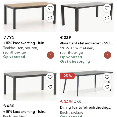
€ 795
€ 329
+ 15% kassakorting | Tuin
Alma tuintafel antraciet - 210 x
Teakhouten, houten,
eettafel Bellagio | Rechthoekig |
210×90 cm, metalen,
90 cm.
rechthoekige
rechthoekige
Tuintafel Teakhout | 180x90cm |
Op voorraad
Op voorraad
4 personen | Kees Smit
Gratis bezorging
Tuinmeubelen
-25 %
€ 349
€ 465
€ 430
Dining Tuintafel rechthoekig
+ 15% kassakorting | Tuin
Rechthoekige
180 x 100 cm Grijs Sophia
Rechthoekige
Op voorraad
eettafel Manifesto |