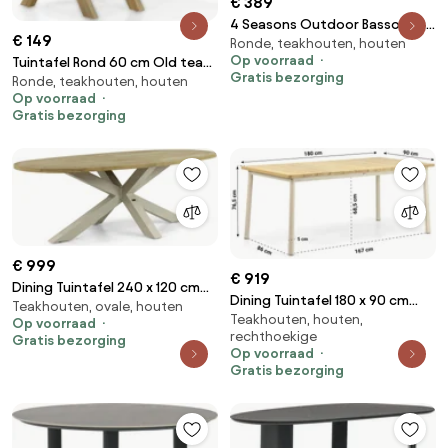
€ 389
4 Seasons Outdoor Basso Teak
€ 149
Ronde, teakhouten, houten
Tuintafel Grijs
Op voorraad
Tuintafel Rond 60 cm Old teak
Gratis bezorging
Ronde, teakhouten, houten
greywash Derby inklapbare
Op voorraad
Gratis bezorging
€ 999
€ 919
Dining Tuintafel 240 x 120 cm
Dining Tuintafel 180 x 90 cm
Teakhouten, ovale, houten
Taupe Brookline
Teakhouten, houten,
Grijs Milou
Op voorraad
rechthoekige
Gratis bezorging
Op voorraad
Gratis bezorging