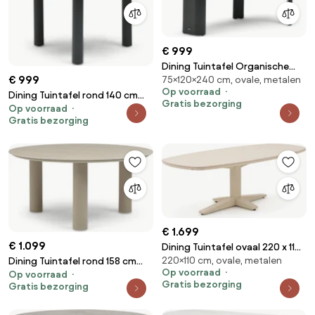
€ 999
Dining Tuintafel Organische
€ 999
75×120×240 cm, ovale, metalen
tuintafels 240 x 120 cm Grijs
Op voorraad
Weave
Dining Tuintafel rond 140 cm
Gratis bezorging
Op voorraad
Grijs Trino
Gratis bezorging
€ 1.699
€ 1.099
Dining Tuintafel ovaal 220 x 110
220×110 cm, ovale, metalen
Dining Tuintafel rond 158 cm
cm Taupe Zanzibar
Op voorraad
Op voorraad
Zand/Beige Trino
Gratis bezorging
Gratis bezorging