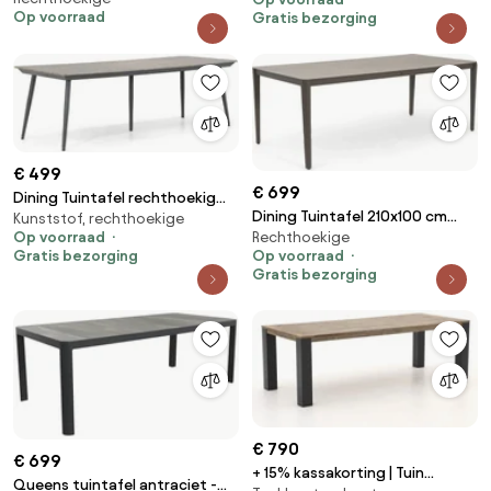
Op voorraad
Gratis bezorging
Rechthoekig | Tuintafel
Aluminium | 160x90cm | 4
personen | Kees Smit
Tuinmeubelen
€ 499
€ 699
Dining Tuintafel rechthoekig
Dining Tuintafel 210x100 cm
Kunststof, rechthoekige
240 x 92 cm Grijs Matale
Op voorraad
Rechthoekige
Taupe Livo
Gratis bezorging
Op voorraad
Gratis bezorging
€ 790
€ 699
+ 15% kassakorting | Tuin
Queens tuintafel antraciet -