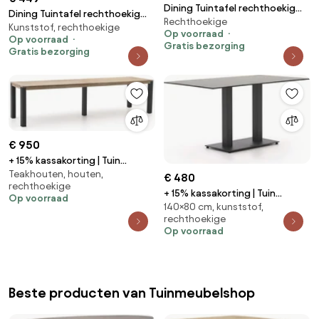
Dining Tuintafel rechthoekig
Dining Tuintafel rechthoekig
Rechthoekige
220 x 90 cm Grijs Madras
Kunststof, rechthoekige
180 x 90 cm Grijs Mateo
Op voorraad
Op voorraad
Gratis bezorging
Gratis bezorging
€ 950
+ 15% kassakorting | Tuin
Teakhouten, houten,
eettafel ROUGH | Rechthoekig |
€ 480
rechthoekige
Tuintafel Teakhout | 300x90cm
+ 15% kassakorting | Tuin
Op voorraad
| 8 personen | Kees Smit
140×80 cm, kunststof,
eettafel Forza | Rechthoekig |
Tuinmeubelen
rechthoekige
Tuintafel Kunststof | 140x80cm
Op voorraad
| 4 personen | Kees Smit
Tuinmeubelen
Beste producten van Tuinmeubelshop