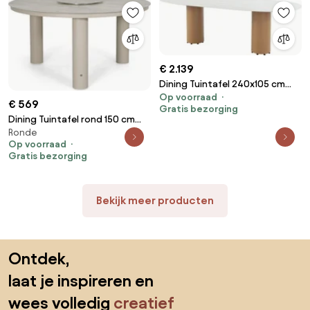
€ 2.139
Dining Tuintafel 240x105 cm
Op voorraad
Aluminium/Ceramic stone
€ 569
Gratis bezorging
Taupe Colorado
Dining Tuintafel rond 150 cm
Ronde
met lazy susan Zand/Beige
Op voorraad
Arancia
Gratis bezorging
Bekijk meer producten
Sla de voettekst over, ga naar het begin van de pagina
Ontdek,
laat je inspireren en
wees volledig
creatief