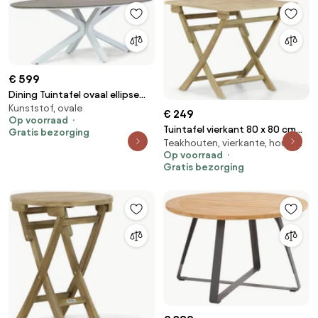
€ 599
Dining Tuintafel ovaal ellipse
Kunststof, ovale
220 x 115 cm Grijs Panama
€ 249
Op voorraad
Tuintafel vierkant 80 x 80 cm
Gratis bezorging
Teakhouten, vierkante, houten
Old teak greywash Derby
Op voorraad
inklapbare
Gratis bezorging