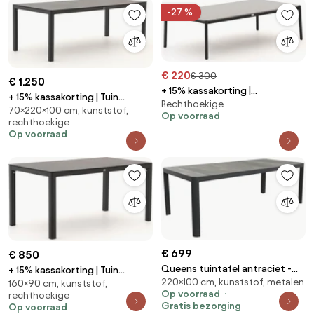
-27 %
€ 220
€ 300
€ 1.250
+ 15% kassakorting |
+ 15% kassakorting | Tuin
Rechthoekige
Loungetafel Bellagio |
70×220×100 cm, kunststof,
eettafel Bellagio | Rechthoekig |
Op voorraad
Rechthoekig | Tuintafel
rechthoekige
Tuintafel Kunststof |
Sintered stone | 130x70cm |
Op voorraad
220x100cm | 6 personen | Kees
Kees Smit Tuinmeubelen
Smit Tuinmeubelen
€ 699
€ 850
Queens tuintafel antraciet -
+ 15% kassakorting | Tuin
220×100 cm, kunststof, metalen
220 x 100 cm.
160×90 cm, kunststof,
eettafel Bellagio | Rechthoekig |
Op voorraad
rechthoekige
Tuintafel Kunststof | 160x90cm
Gratis bezorging
Op voorraad
| 4 personen | Kees Smit