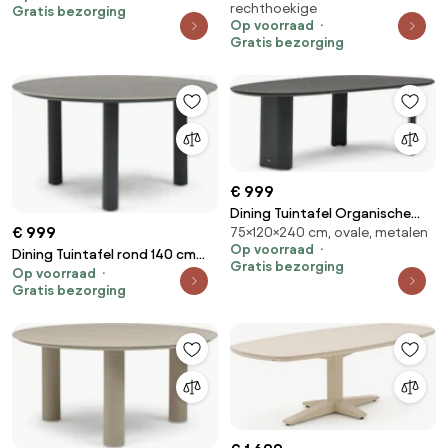
rechthoekige
Gratis bezorging
Op voorraad
Gratis bezorging
€ 999
Dining Tuintafel Organische
€ 999
75×120×240 cm, ovale, metalen
tuintafels 240 x 120 cm Grijs
Op voorraad
Weave
Dining Tuintafel rond 140 cm
Gratis bezorging
Op voorraad
Grijs Trino
Gratis bezorging