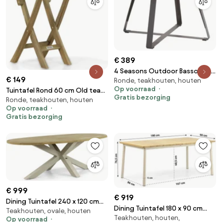
€ 389
4 Seasons Outdoor Basso Teak
€ 149
Ronde, teakhouten, houten
Tuintafel Grijs
Op voorraad
Tuintafel Rond 60 cm Old teak
Gratis bezorging
Ronde, teakhouten, houten
greywash Derby inklapbare
Op voorraad
Gratis bezorging
€ 999
€ 919
Dining Tuintafel 240 x 120 cm
Dining Tuintafel 180 x 90 cm
Teakhouten, ovale, houten
Taupe Brookline
Teakhouten, houten,
Grijs Milou
Op voorraad