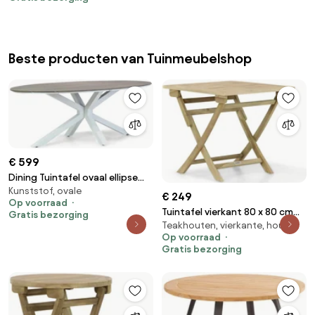
Beste producten van Tuinmeubelshop
€ 599
Dining Tuintafel ovaal ellipse
Kunststof, ovale
220 x 115 cm Grijs Panama
€ 249
Op voorraad
Tuintafel vierkant 80 x 80 cm
Gratis bezorging
Teakhouten, vierkante, houten
Old teak greywash Derby
Op voorraad
inklapbare
Gratis bezorging