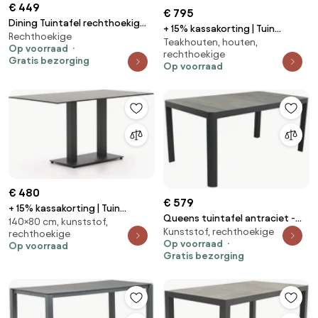
€ 449
€ 795
Dining Tuintafel rechthoekig
+ 15% kassakorting | Tuin
Rechthoekige
164 x 94 cm Grijs Residence
Teakhouten, houten,
eettafel Bellagio | Rechthoekig |
Op voorraad
rechthoekige
Tuintafel Teakhout | 180x90cm |
Gratis bezorging
Op voorraad
4 personen | Kees Smit
Tuinmeubelen
€ 480
€ 579
+ 15% kassakorting | Tuin
Queens tuintafel antraciet -
140×80 cm, kunststof,
eettafel Forza | Rechthoekig |
Kunststof, rechthoekige
160 x 90 cm.
rechthoekige
Tuintafel Kunststof | 140x80cm
Op voorraad
Op voorraad
| 4 personen | Kees Smit
Gratis bezorging
Tuinmeubelen