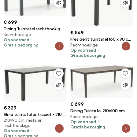
€ 699
Dining Tuintafel rechthoekig
€ 549
Rechthoekige
180 x 90 cm Grijs Santika Yoko
President tuintafel 160 x 90 cm.
Op voorraad
Rechthoekige
Gratis bezorging
- Antraciet
Op voorraad
Gratis bezorging
€ 699
€ 329
Dining Tuintafel 210x100 cm
Alma tuintafel antraciet - 210 x
Rechthoekige
Taupe Livo
210×90 cm, metalen,
90 cm.
Op voorraad
rechthoekige
Gratis bezorging
Op voorraad
Gratis bezorging