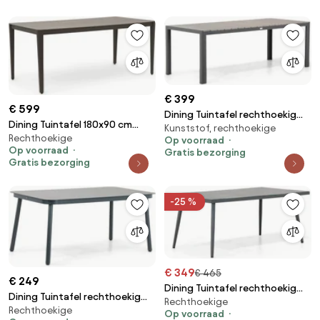
Tuinmeubelen
€ 399
€ 599
Dining Tuintafel rechthoekig
Dining Tuintafel 180x90 cm
Kunststof, rechthoekige
217 x 92 cm Grijs Young
Rechthoekige
Taupe Livo
Op voorraad
Op voorraad
Gratis bezorging
Gratis bezorging
-25 %
€ 349
€ 465
€ 249
Dining Tuintafel rechthoekig
Dining Tuintafel rechthoekig
Rechthoekige
180 x 100 cm Grijs Sophia
Rechthoekige
160 x 90 cm Grijs Tavano
Op voorraad