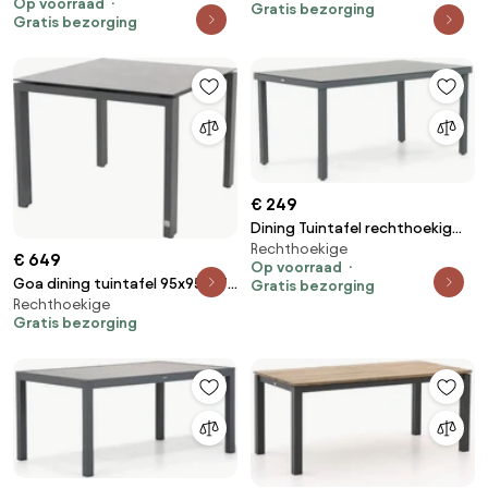
Op voorraad
Gratis bezorging
Gratis bezorging
€ 249
Dining Tuintafel rechthoekig
Rechthoekige
160 x 90 cm Grijs Porto
€ 649
Op voorraad
Goa dining tuintafel 95x95xH75
Gratis bezorging
Rechthoekige
cm aluminium donkergrijs 4
Gratis bezorging
Seasons Outdoor