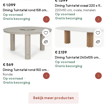
€ 1.699
€ 1.099
Dining Tuintafel ovaal 220 x 110
220×110 cm, ovale, metalen
Dining Tuintafel rond 158 cm
cm Taupe Zanzibar
Op voorraad
Op voorraad
Zand/Beige Trino
Gratis bezorging
Gratis bezorging
€ 2.139
Dining Tuintafel 240x105 cm
Op voorraad
Aluminium/Ceramic stone
€ 569
Gratis bezorging
Taupe Colorado
Dining Tuintafel rond 150 cm
Ronde
met lazy susan Zand/Beige
Op voorraad
Arancia
Gratis bezorging
Bekijk meer producten