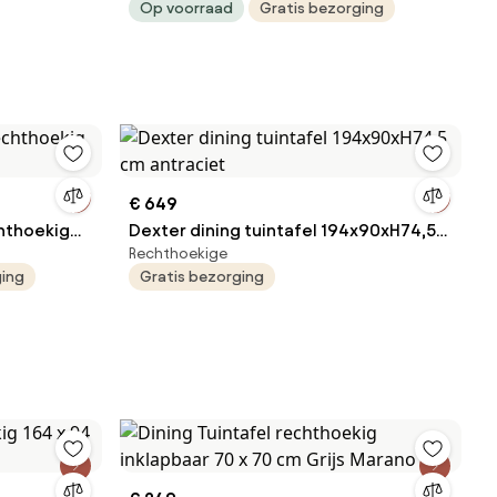
Op voorraad
Gratis bezorging
€ 649
chthoekig
Dexter dining tuintafel 194x90xH74,5
Rechthoekige
cm antraciet
ging
Gratis bezorging