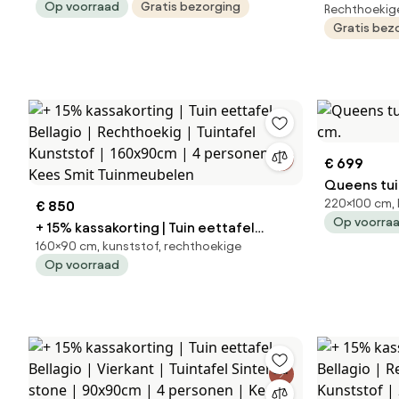
Op voorraad
Gratis bezorging
Rechthoekig
aluminium 
Gratis bez
Outdoor
€ 699
Queens tuin
220×100 cm, 
€ 850
cm.
Op voorra
+ 15% kassakorting | Tuin eettafel
160×90 cm, kunststof, rechthoekige
Bellagio | Rechthoekig | Tuintafel
Op voorraad
Kunststof | 160x90cm | 4 personen |
Kees Smit Tuinmeubelen