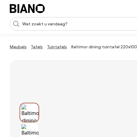
Navigatie overslaan, naar inhoud springen
Zoekopdracht invoeren
Inhoud overslaan, naar voettekst springen
Meubels
Tafels
Tuintafels
Baltimor dining tuintafel 220x100