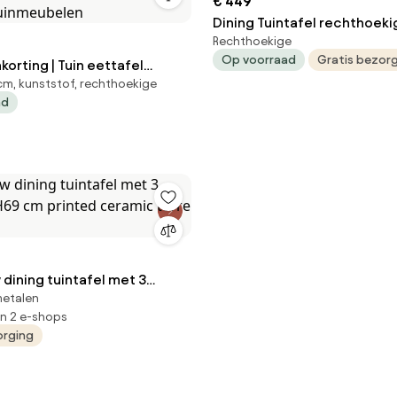
€ 449
Dining Tuintafel rechthoeki
Rechthoekige
cm Grijs Residence
Op voorraad
Gratis bezor
korting | Tuin eettafel
m, kunststof, rechthoekige
ad
 220x100cm | 6 personen |
Tuinmeubelen
dining tuintafel met 3
metalen
H69 cm printed ceramic
in 2 e-shops
e 4SO
orging