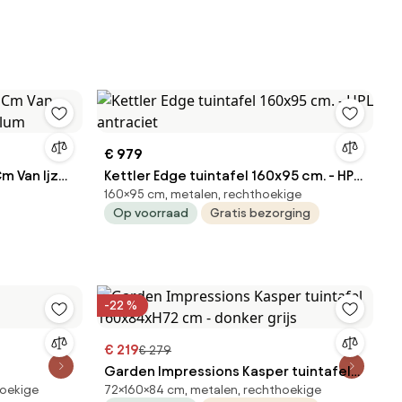
€ 979
m Van Ijzer
Kettler Edge tuintafel 160x95 cm. - HPL
160×95 cm, metalen, rechthoekige
antraciet
Op voorraad
Gratis bezorging
-22 %
€ 219
€ 279
Garden Impressions Kasper tuintafel
hoekige
72×160×84 cm, metalen, rechthoekige
160x84xH72 cm - donker grijs