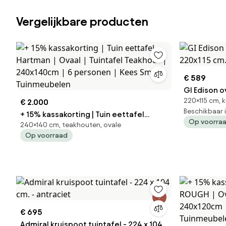
Vergelijkbare producten
€ 589
GI Edison o
220×115 cm, k
€ 2.000
220x115 cm
Beschikbaar 
+ 15% kassakorting | Tuin eettafel
Op voorra
240×140 cm, teakhouten, ovale
Hartman | Ovaal | Tuintafel Teakhout |
Op voorraad
240x140cm | 6 personen | Kees Smit
Tuinmeubelen
€ 695
Admiral kruispoot tuintafel - 224 x 104