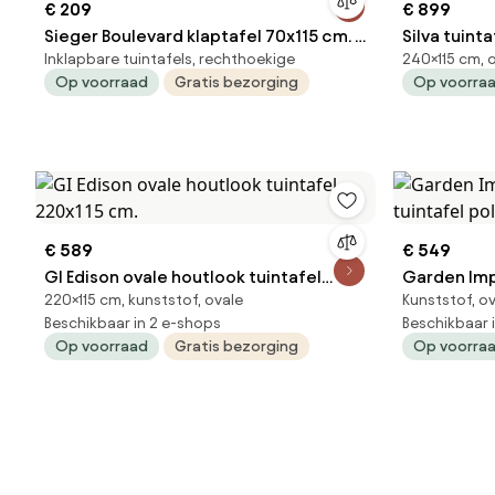
€ 209
€ 899
Sieger Boulevard klaptafel 70x115 cm. -
Silva tuint
Inklapbare tuintafels, rechthoekige
240×115 cm, 
Antraciet
Ovaal - 240
Op voorraad
Gratis bezorging
Op voorra
€ 589
€ 549
GI Edison ovale houtlook tuintafel
Garden Imp
220×115 cm, kunststof, ovale
Kunststof, o
220x115 cm.
tuintafel 
Beschikbaar in 2 e-shops
Beschikbaar 
Op voorraad
Gratis bezorging
Op voorra