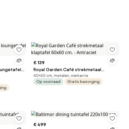
€ 139
oungetafel
Royal Garden Café strekmetaal
60×60 cm, metalen, vierkante
klaptafel 60x60 cm. - Antraciet
Op voorraad
Gratis bezorging
ging
€ 499