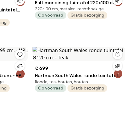
Baltimor dining tuintafel 220x100 cm.
220×100 cm, metalen, rechthoekige
uintafel
Op voorraad
Gratis bezorging
ging
€ 699
5 cm. - HPL
Hartman South Wales ronde tuintafel
ge
Ronde, teakhouten, houten
Ø120 cm. - Teak
ging
Op voorraad
Gratis bezorging