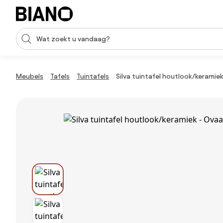
Navigatie overslaan, naar inhoud springen
Zoekopdracht invoeren
Inhoud overslaan, naar voettekst springen
Meubels
Tafels
Tuintafels
Silva tuintafel houtlook/keramiek