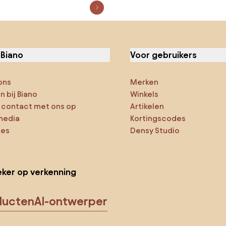
 Biano
Voor gebruikers
ons
Merken
 bij Biano
Winkels
contact met ons op
Artikelen
media
Kortingscodes
ies
Densy Studio
ker op verkenning
ducten
AI-ontwerper