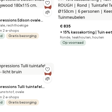
ressions Edison ovale
vale, rechthoekige
polywood 180x115 cm.
€ 835
in 2 e-shops
+ 15% kassakorting | Tuin ee
ad
Gratis bezorging
Ronde, teakhouten, houten
ROUGH | Rond | Tuintafel Teakhout |
Op voorraad
Ø150cm | 6 personen | Kees
Tuinmeubelen
essions Tulli tuintafel
unststof, ovale
- licht bruin
in 2 e-shops
ad
Gratis bezorging