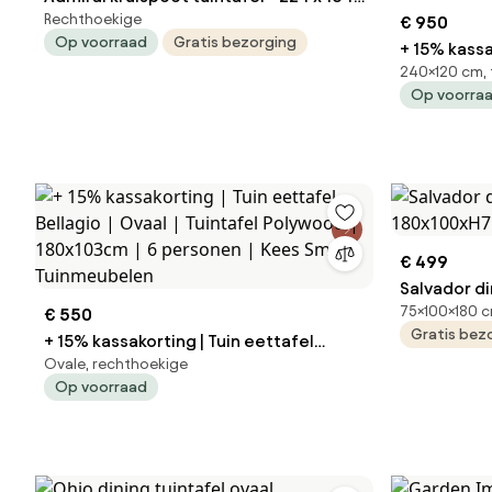
Rechthoekige
cm. - antraciet
€ 950
Op voorraad
Gratis bezorging
+ 15% kassa
240×120 cm, 
ROUGH | Ovaal | Tuintafel T
Op voorra
240x120cm 
Tuinmeube
€ 499
Salvador di
75×100×180 c
€ 550
180x100xH
Gratis bez
+ 15% kassakorting | Tuin eettafel
Ovale, rechthoekige
Bellagio | Ovaal | Tuintafel Polywood |
Op voorraad
180x103cm | 6 personen | Kees Smit
Tuinmeubelen