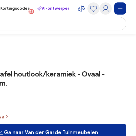
Kortingscodes
AI-ontwerper
53
ntafel houtlook/keramiek - Ovaal -
m.
oop
Ga naar Van der Garde Tuinmeubelen