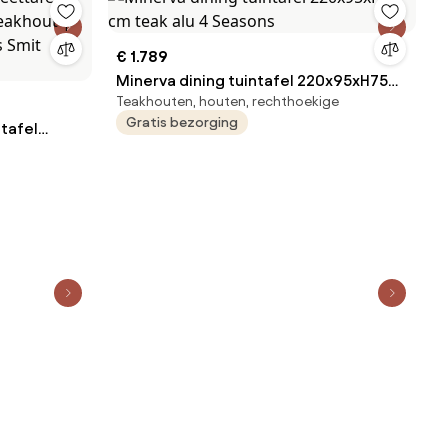
€ 1.789
Minerva dining tuintafel 220x95xH75
Teakhouten, houten, rechthoekige
cm teak alu 4 Seasons
Gratis bezorging
ttafel
 Smit