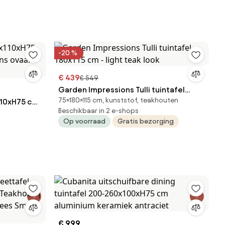
-20 %
€ 439
€ 549
Garden Impressions Tulli tuintafel
75×180×115 cm, kunststof, teakhouten
x110xH75 cm
180x115 cm - light teak look
Beschikbaar in 2 e-shops
ovaal blad
Op voorraad
Gratis bezorging
€ 999