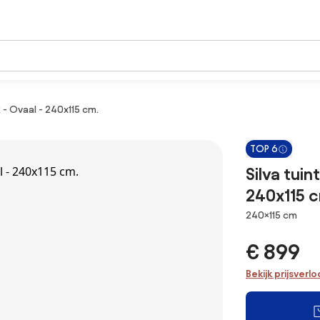
 - Ovaal - 240x115 cm.
TOP 6
Silva tui
240x115 c
Afmetingen
240×115 cm
€ 899
Bekijk prijsverl