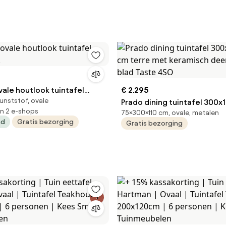
vale houtlook tuintafel
€ 2.295
unststof, ovale
.
Prado dining tuintafel 300
in 2 e-shops
75×300×110 cm, ovale, metalen
terre met keramisch deens 
ad
Gratis bezorging
Gratis bezorging
Taste 4SO