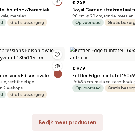
€ 249
afel houtlook/keramiek -
Royal Garden strekmetaal t
ovale, metalen
90 cm, ⌀ 90 cm, ronde, metalen
x115 cm.
rond - Ø90 cm. - Antraciet
ad
Gratis bezorging
Op voorraad
Gratis bezor
€ 979
ressions Edison ovale
Kettler Edge tuintafel 160x9
vale, rechthoekige
160×95 cm, metalen, rechthoeki
polywood 180x115 cm.
antraciet
in 2 e-shops
Op voorraad
Gratis bezor
ad
Gratis bezorging
Bekijk meer producten