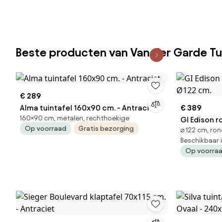
Beste producten van Van der Garde T
€ 289
Alma tuintafel 160x90 cm. - Antraciet
€ 389
160×90 cm, metalen, rechthoekige
GI Edison r
Op voorraad
Gratis bezorging
⌀ 122 cm, ro
Ø122 cm.
Beschikbaar 
Op voorra