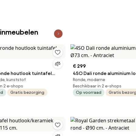
uinmeubelen
€ 299
onde houtlook tuintafel
4SO Dali ronde aluminium l
nde, kunststof
Ronde, moderne
Ø73 cm. - Antraciet
in 2 e-shops
Beschikbaar in 2 e-shops
ad
Gratis bezorging
Op voorraad
Gratis bezor