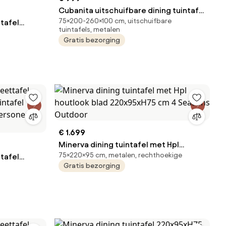
Cubanita uitschuifbare dining tuintafel
75×200-260×100 cm, uitschuifbare
ttafel
200-260x100xH75 cm aluminium
tuintafels, metalen
keramiek antraciet
Gratis bezorging
ees Smit
€ 1.699
Minerva dining tuintafel met Hpl
75×220×95 cm, metalen, rechthoekige
ttafel
houtlook blad 220x95xH75 cm 4
Gratis bezorging
Seasons Outdoor
rsonen |