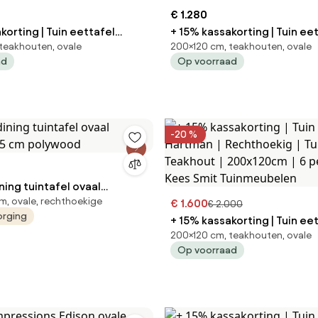
€ 1.280
korting | Tuin eettafel
+ 15% kassakorting | Tuin ee
teakhouten, ovale
200×120 cm, teakhouten, ovale
eakhout |
Hartman | Ovaal | Tuintafel Teakhout |
ad
Op voorraad
| 6 personen | Kees Smit
200x120cm | 6 personen | K
len
Tuinmeubelen
-20 %
ning tuintafel ovaal
m, ovale, rechthoekige
75 cm polywood
€ 1.600
€ 2.000
orging
+ 15% kassakorting | Tuin ee
200×120 cm, teakhouten, ovale
Hartman | Rechthoekig | Tuintafel
Op voorraad
Teakhout | 200x120cm | 6 pe
Kees Smit Tuinmeubelen