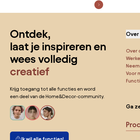
Sla de voettekst over, ga naar het begin van de pagina
Ontdek,
Over
laat je inspireren en
Over 
wees volledig
Werken
Neem 
creatief
Voor 
Funct
Krijg toegang tot alle functies en word
een deel van de Home&Decor-community.
Ga ze
Pro
Ik wil alle functies!