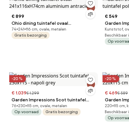
€ 899
€ 549
Ohio dining tuintafel ovaal
Garden Imp
74×241×116 cm, ovale, metalen
Kunststof, o
241x116xH74cm aluminium antraciet
tuintafel 
Gratis bezorging
Beschikbaar 
Op voorra
-20 %
-20 %
€ 1.039
€ 469
€ 1.299
€ 589
Garden Impressions Scot tuintafel
Garden Impr
76×230×115 cm, ovale, metalen
220×115 cm, k
230x115 - napoli grey
220x115 cm 
Op voorraad
Gratis bezorging
Beschikbaar 
Op voorra