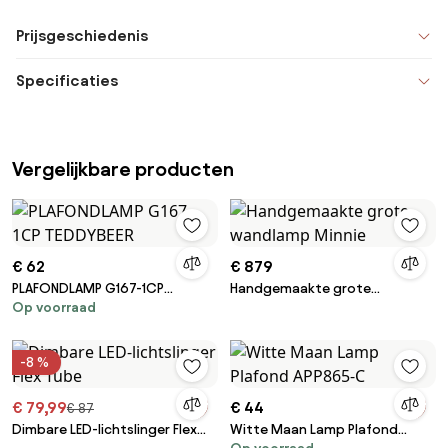
Prijsgeschiedenis
Specificaties
Vergelijkbare producten
€ 62
€ 879
PLAFONDLAMP G167-1CP
Handgemaakte grote
Op voorraad
TEDDYBEER
wandlamp Minnie
-8 %
€ 79,99
€ 44
€ 87
Dimbare LED-lichtslinger Flex
Witte Maan Lamp Plafond