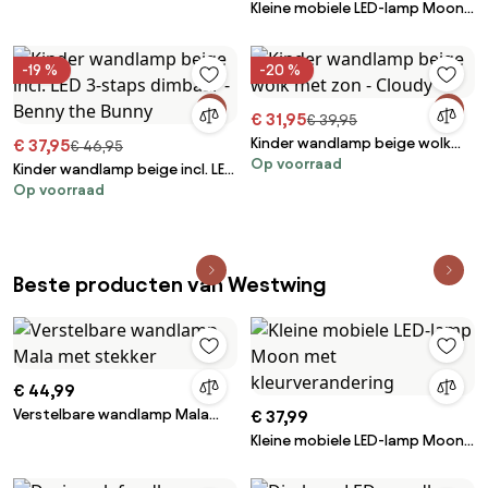
Kleine mobiele LED-lamp Moon
met kleurverandering
-19 %
-20 %
€ 31,95
€ 39,95
Kinder wandlamp beige wolk
€ 37,95
€ 46,95
Op voorraad
met zon - Cloudy
Kinder wandlamp beige incl. LED
Op voorraad
3-staps dimbaar - Benny the
Bunny
Beste producten van Westwing
€ 44,99
Verstelbare wandlamp Mala
€ 37,99
met stekker
Kleine mobiele LED-lamp Moon
met kleurverandering