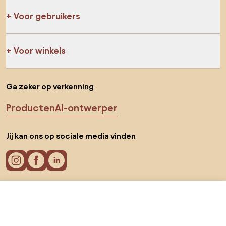
Voor gebruikers
Voor winkels
Ga zeker op verkenning
Producten
AI-ontwerper
Jij kan ons op sociale media vinden
€ 84
Ga naar
Cookies
€ 79,99
Privacy policy
Gebruiksvoorwaarden