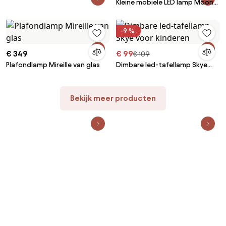
Kleine mobiele LED lamp Moon
met kleurverandering
-9 %
€ 349
€ 99
€ 109
Plafondlamp Mireille van glas
Dimbare led-tafellamp Skye
voor kinderen
Bekijk meer producten