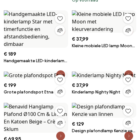
Op voorraad
Tube
APP865-C
€ 37,99
Kleine mobiele LED lamp Moon
met kleurverandering
€ 189
Handgemaakte LED-kinderlamp
Star met timerfunctie en
afstandsbediening, dimbaar
€ 199
€ 37,99
Grote plafondspot Etna
Kinderlamp Nighty Night
€ 129
Design plafondlamp Kenzie van
linnen
€ 69,95