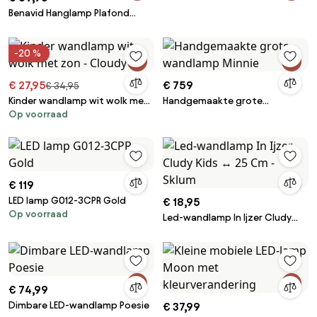
Benavid Hanglamp Plafond
Ø100 Cm & Linnen En Katoen
Beige – Crème - Sklum
-20 %
€ 27,95
€ 759
€ 34,95
Kinder wandlamp wit wolk met
Handgemaakte grote
Op voorraad
zon - Cloudy
wandlamp Minnie
€ 119
LED lamp G012-3CPR Gold
€ 18,95
Op voorraad
Led-wandlamp In Ijzer Cludy
Kids ↔︎ 25 Cm - Sklum
€ 74,99
Dimbare LED-wandlamp Poesie
€ 37,99