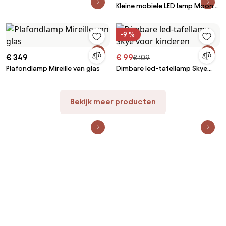
Kleine mobiele LED lamp Moon
met kleurverandering
-9 %
€ 349
€ 99
€ 109
Plafondlamp Mireille van glas
Dimbare led-tafellamp Skye
voor kinderen
Bekijk meer producten