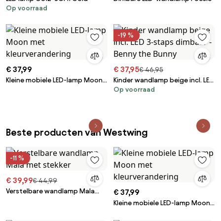
Op voorraad
-19 %
€ 37,99
€ 37,95
€ 46,95
Kleine mobiele LED-lamp Moon
Kinder wandlamp beige incl. LED
Op voorraad
met kleurverandering
3-staps dimbaar - Benny the
Bunny
Beste producten van Westwing
-11 %
€ 39,99
€ 44,99
Verstelbare wandlamp Mala
€ 37,99
met stekker
Kleine mobiele LED-lamp Moon
met kleurverandering