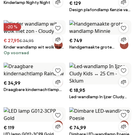
Kinderlamp Nighty Night
€ 129
Design plafondlamp Kenzie van
linnen
-20 %
€ 27,95
€ 749
€ 34,95
Kinder wandlamp wit wolk met
Handgemaakte grote
Op voorraad
zon - Cloudy
wandlamp Minnie
€ 34,99
Draagbare kindernachtlamp
€ 18,95
Rainbow
Led-wandlamp In Ijzer Cludy
Kids ↔︎ 25 Cm - Sklum
€ 119
€ 74,99
LED lamp G012-3CPR Gold
Dimbare LED-wandlamp Poesie