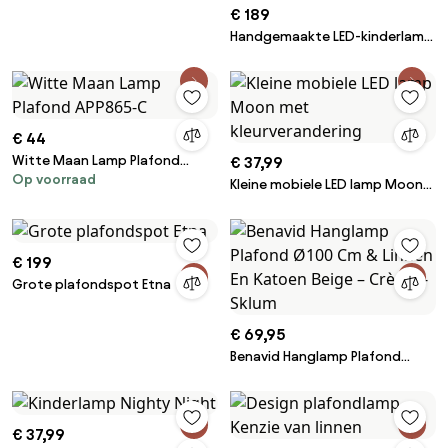
€ 189
Handgemaakte LED-kinderlamp
Star met timerfunctie en
afstandsbediening, dimbaar
€ 44
Witte Maan Lamp Plafond
€ 37,99
Op voorraad
APP865-C
Kleine mobiele LED lamp Moon
met kleurverandering
€ 199
Grote plafondspot Etna
€ 69,95
Benavid Hanglamp Plafond
Ø100 Cm & Linnen En Katoen
Beige – Crème - Sklum
€ 37,99