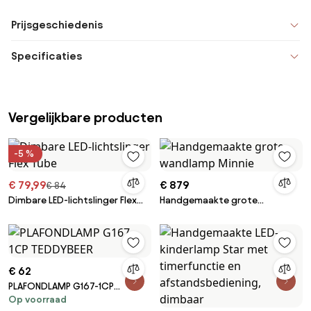
Prijsgeschiedenis
Specificaties
Vergelijkbare producten
-5 %
€ 79,99
€ 879
€ 84
Dimbare LED-lichtslinger Flex
Handgemaakte grote
Tube
wandlamp Minnie
€ 62
PLAFONDLAMP G167-1CP
Op voorraad
TEDDYBEER