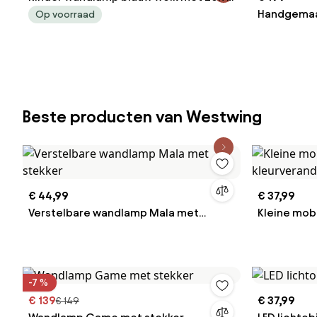
Cloudy
Handgemaak
Op voorraad
Baloon met
afstandsbe
Beste producten van Westwing
€ 44,99
€ 37,99
Verstelbare wandlamp Mala met
Kleine mob
stekker
kleurveran
-7 %
€ 139
€ 37,99
€ 149