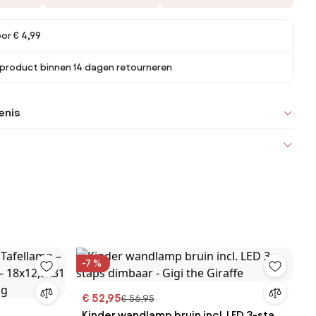
or € 4,99
 product binnen 14 dagen retourneren
enis
-7 %
€ 52,95
€ 56,95
Kinder wandlamp bruin incl. LED 3-staps