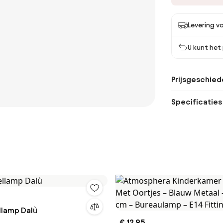
Levering vo
U kunt het
Prijsgeschied
Specificaties
llamp Dalù
€ 12,95