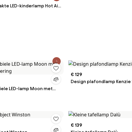
te LED-kinderlamp Hot Air
 timerfunctie en
diening, dimbaar
€ 129
Design plafondlamp Kenzie 
iele LED-lamp Moon met
dering
€ 139