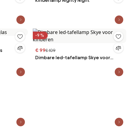
Kinderlamp Nighty Night
-9 %
as
€ 99
€ 109
Dimbare led-tafellamp Skye voor
kinderen