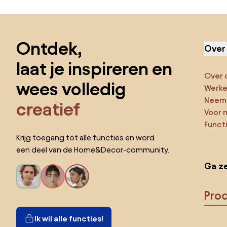
Sla de voettekst over, ga naar het begin van de pagina
Ontdek,
Over
laat je inspireren en
Over 
wees volledig
Werken
Neem 
creatief
Voor 
Funct
Krijg toegang tot alle functies en word
een deel van de Home&Decor-community.
Ga ze
Pro
Ik wil alle functies!