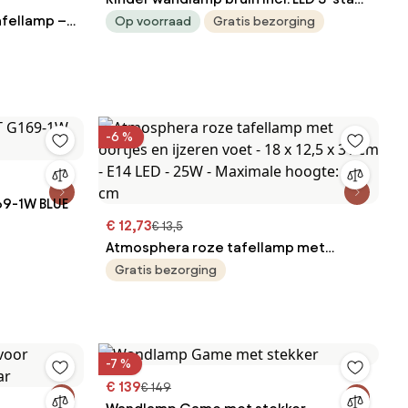
fellamp –
dimbaar - Gigi the Giraffe
Op voorraad
Gratis bezorging
 –
– E14
-6 %
69-1W BLUE
€ 12,73
€ 13,5
Atmosphera roze tafellamp met
oortjes en ijzeren voet - 18 x 12,5 x 31
Gratis bezorging
cm - E14 LED - 25W - Maximale hoogte:
42 cm
-7 %
€ 139
€ 149