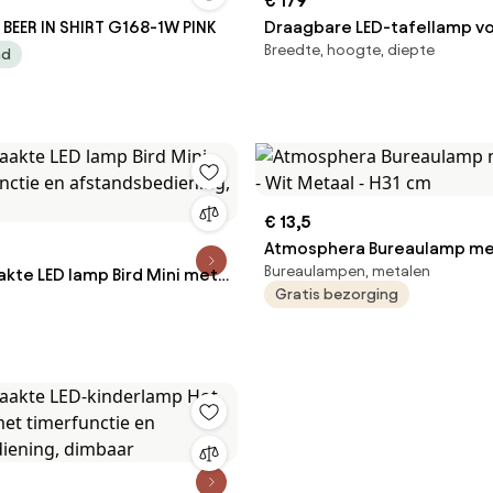
€ 179
EER IN SHIRT G168-1W PINK
Draagbare LED-tafellamp v
Breedte, hoogte, diepte
kinderen Teddy Love, dimba
ad
€ 13,5
Atmosphera Bureaulamp met
Bureaulampen, metalen
te LED lamp Bird Mini met
Wit Metaal - H31 cm
Gratis bezorging
ie en afstandsbediening,