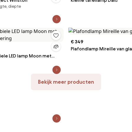
bject Winston
Kleine tafellamp Dalù
gte, diepte
€ 349
Plafondlamp Mireille van gl
iele LED lamp Moon met
dering
Bekijk meer producten