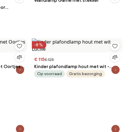
Wandlamp Game met stekker
oor
ar
-8 %
€ 115
€ 125
 Oortjes -
Kinder plafondlamp hout met wit -
Lucille
Op voorraad
Gratis bezorging