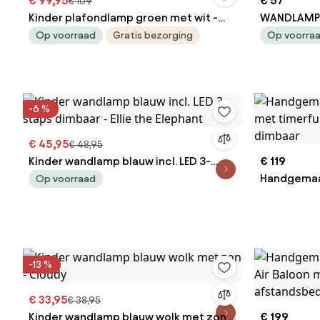
€ 99,95
€ 57
€ 109
Kinder plafondlamp groen met wit -
WANDLAMP B
Lucille
Op voorraad
Gratis bezorging
Op voorra
-6 %
€ 45,95
€ 48,95
Kinder wandlamp blauw incl. LED 3-
€ 119
staps dimbaar - Ellie the Elephant
Handgemaak
Op voorraad
timerfunct
dimbaar
-13 %
€ 33,95
€ 38,95
Kinder wandlamp blauw wolk met zon -
€ 199