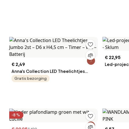
€ 22,95
€ 2,49
Led-projec
Anna's Collection LED Theelichtjes
- Sklum
Jumbo 2st – D6 x H4,5 cm – Timer – Wit
Gratis bezorging
– Batterij
-8 %