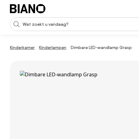
Navigatie overslaan, naar inhoud springen
Zoekopdracht invoeren
Inhoud overslaan, naar voettekst springen
Kinderkamer
Kinderlampen
Dimbare LED-wandlamp Grasp