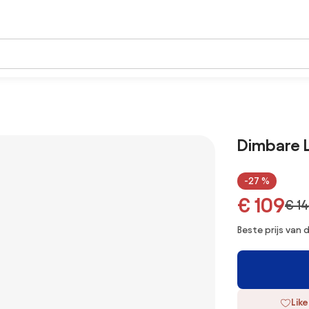
Dimbare 
-27 %
€ 109
€ 1
Beste prijs van
Like