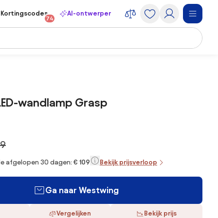
Kortingscodes
AI-ontwerper
74
LED-wandlamp Grasp
49
 de afgelopen 30 dagen:
€ 109
Bekijk prijsverloop
Ga naar Westwing
Vergelijken
Bekijk prijs