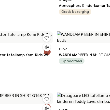
Atmosphera Kinderkamer Ta
Met Oortjes – Blauw Metaal
Gratis bezorging
18x12,5x31 cm – Bureaulamp 
Fitting
€ 57
tor Tafellamp Kemi Kids Wit
WANDLAMP BEER IN SHIRT G1
Op voorraad