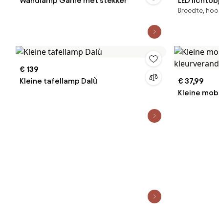
Wandlamp Game met stekker
LED lichto
Breedte, hoo
€ 139
Kleine tafellamp Dalù
€ 37,99
Kleine mob
kleurveran