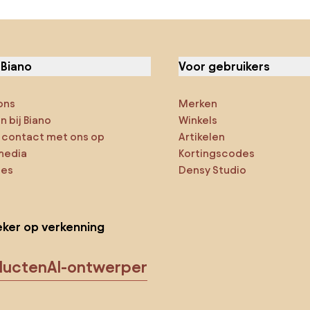
 Biano
Voor gebruikers
ons
Merken
 bij Biano
Winkels
contact met ons op
Artikelen
media
Kortingscodes
ies
Densy Studio
ker op verkenning
ducten
AI-ontwerper