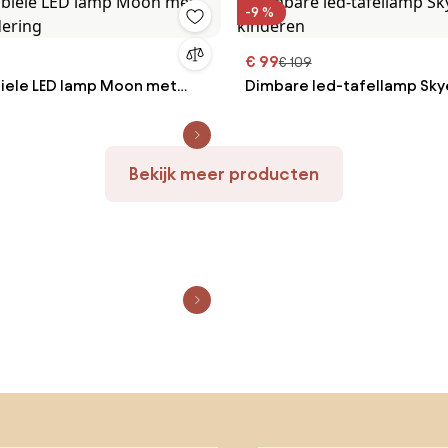
-9 %
€ 99
€ 109
iele LED lamp Moon met
Dimbare led-tafellamp Sky
dering
kinderen
Bekijk meer producten