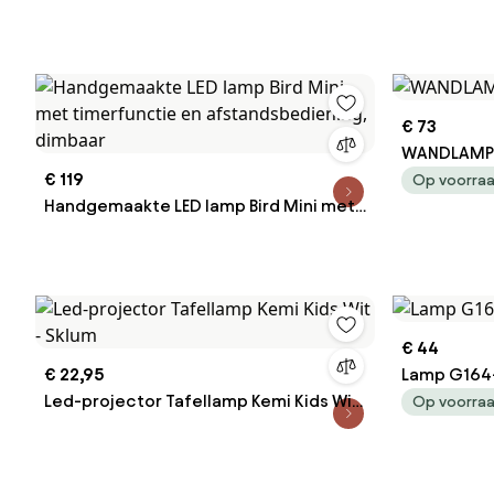
€ 73
WANDLAMP 
€ 119
Op voorra
Handgemaakte LED lamp Bird Mini met
timerfunctie en afstandsbediening,
dimbaar
€ 44
€ 22,95
Lamp G164
Led-projector Tafellamp Kemi Kids Wit
Op voorra
- Sklum