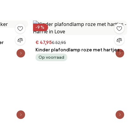
-9 %
er
€ 47,95
€ 52,95
Kinder plafondlamp roze met hartjes -
Harrie in Love
Op voorraad