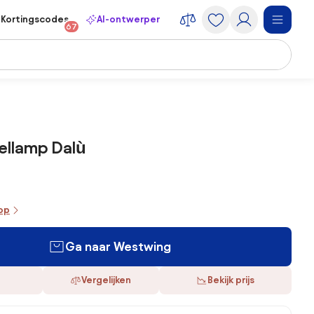
Kortingscodes
AI-ontwerper
67
fellamp Dalù
oop
Ga naar Westwing
Vergelijken
Bekijk prijs