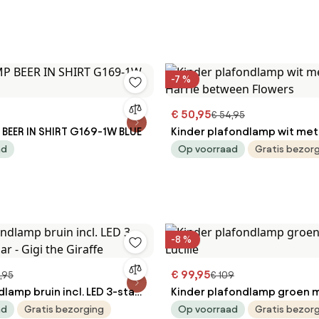
-7 %
€ 50,95
€ 54,95
EER IN SHIRT G169-1W BLUE
Kinder plafondlamp wit met
Harrie between Flowers
ad
Op voorraad
Gratis bezor
-8 %
€ 99,95
,95
€ 109
lamp bruin incl. LED 3-staps
Kinder plafondlamp groen m
igi the Giraffe
Lucille
ad
Gratis bezorging
Op voorraad
Gratis bezor