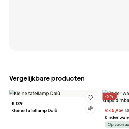
Vergelijkbare producten
-6 %
€ 139
Kleine tafellamp Dalù
€ 45,95
€ 48
Kinder wand
staps dimba
Op voorra