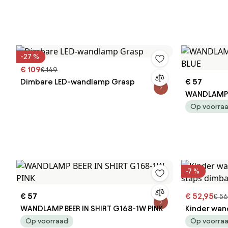
-27 %
€ 109
€ 149
Dimbare LED-wandlamp Grasp
€ 57
WANDLAMP B
Op voorra
-7 %
€ 57
€ 52,95
€ 56
WANDLAMP BEER IN SHIRT G168-1W PINK
Kinder wand
dimbaar - G
Op voorraad
Op voorra