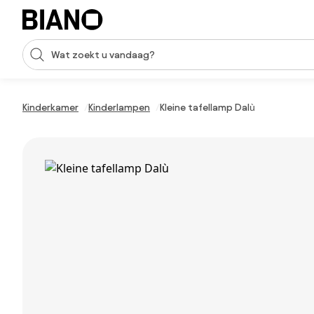
Navigatie overslaan, naar inhoud springen
Zoekopdracht invoeren
Inhoud overslaan, naar voettekst springen
Kinderkamer
Kinderlampen
Kleine tafellamp Dalù