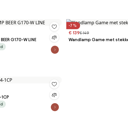
-7 %
€ 139
€ 149
BEER G170-W LINE
Wandlamp Game met stekk
ad
-1CP
ad