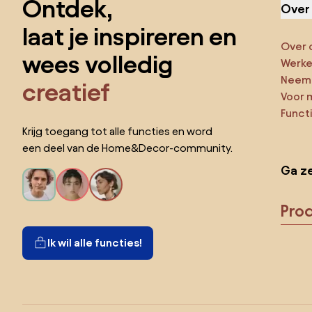
Ontdek,
Over
laat je inspireren en
Over 
wees volledig
Werken
Neem 
creatief
Voor 
Funct
Krijg toegang tot alle functies en word
een deel van de Home&Decor-community.
Ga ze
Pro
Ik wil alle functies!