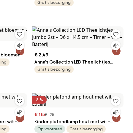
Met Oortjes – Blauw Metaal –
Gratis bezorging
18x12,5x31 cm – Bureaulamp – E14
Fitting
 bloemen -
€ 2,49
Anna's Collection LED Theelichtjes
ging
Jumbo 2st – D6 x H4,5 cm – Timer – Wit
Gratis bezorging
– Batterij
-8 %
€ 115
€ 125
et wit -
Kinder plafondlamp hout met wit -
Lucille
ging
Op voorraad
Gratis bezorging