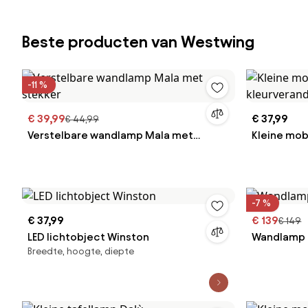
Beste producten van Westwing
-11 %
€ 39,99
€ 37,99
€ 44,99
Verstelbare wandlamp Mala met
Kleine mo
stekker
kleurveran
-7 %
€ 37,99
€ 139
€ 149
LED lichtobject Winston
Wandlamp 
Breedte, hoogte, diepte