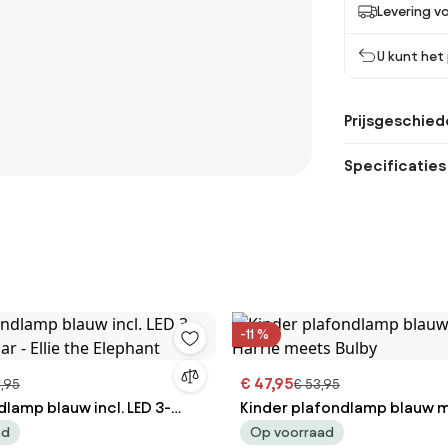
Levering vo
U kunt het
Prijsgeschied
Specificaties
-11 %
€ 47,95
,95
€ 53,95
lamp blauw incl. LED 3-
Kinder plafondlamp blauw m
ar - Ellie the Elephant
Harrie meets Bulby
ad
Op voorraad