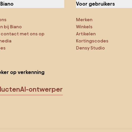
 Biano
Voor gebruikers
ons
Merken
 bij Biano
Winkels
contact met ons op
Artikelen
media
Kortingscodes
ies
Densy Studio
ker op verkenning
ducten
AI-ontwerper