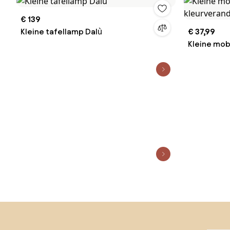
€ 139
Kleine tafellamp Dalù
€ 37,99
Kleine mob
kleurveran
Sla de voettekst over, ga naar het begin van de pagina