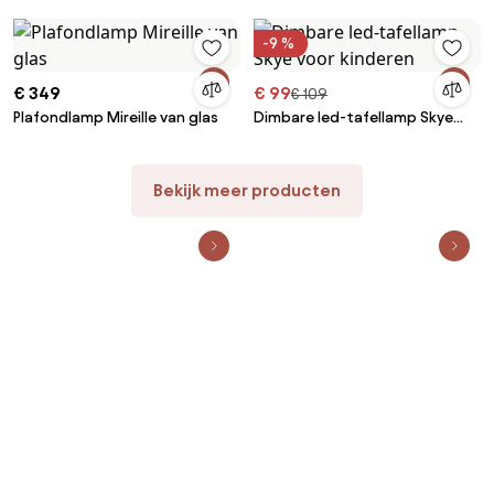
met kleurverandering
-9 %
€ 349
€ 99
€ 109
Plafondlamp Mireille van glas
Dimbare led-tafellamp Skye
voor kinderen
Bekijk meer producten