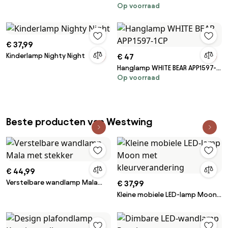
Op voorraad
wandlamp Minnie
met zon - Cloudy
€ 37,99
Kinderlamp Nighty Night
€ 47
Hanglamp WHITE BEAR APP1597-
Op voorraad
1CP
Beste producten van Westwing
€ 44,99
Verstelbare wandlamp Mala
€ 37,99
met stekker
Kleine mobiele LED-lamp Moon
met kleurverandering