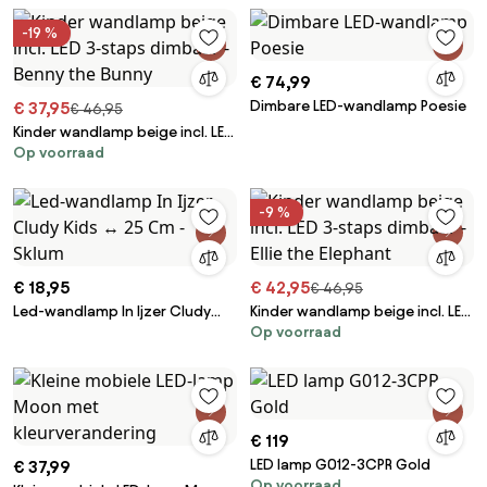
- Sklum
-19 %
€ 74,99
Dimbare LED-wandlamp Poesie
€ 37,95
€ 46,95
Kinder wandlamp beige incl. LED
Op voorraad
3-staps dimbaar - Benny the
Bunny
-9 %
€ 18,95
€ 42,95
€ 46,95
Led-wandlamp In Ijzer Cludy
Kinder wandlamp beige incl. LED
Op voorraad
Kids ↔︎ 25 Cm - Sklum
3-staps dimbaar - Ellie the
Elephant
€ 119
LED lamp G012-3CPR Gold
€ 37,99
Op voorraad