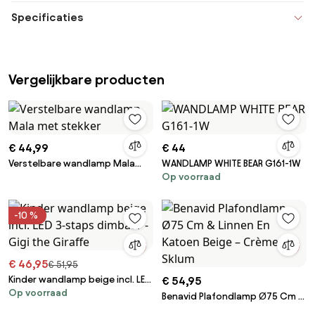
Specificaties
Vergelijkbare producten
€ 44,99
€ 44
Verstelbare wandlamp Mala
WANDLAMP WHITE BEAR G161-1W
Op voorraad
met stekker
-10 %
€ 46,95
€ 51,95
Kinder wandlamp beige incl. LED
€ 54,95
Op voorraad
3-staps dimbaar - Gigi the
Benavid Plafondlamp Ø75 Cm &
Giraffe
Linnen En Katoen Beige – Crème