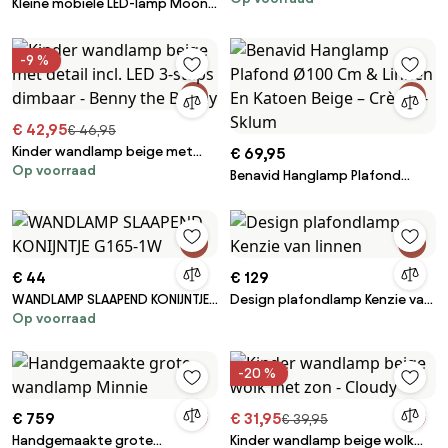
Kleine mobiele LED-lamp Moon
met kleurverandering
-9 %
€ 42,95
€ 46,95
Kinder wandlamp beige met
€ 69,95
Op voorraad
detail incl. LED 3-staps dimbaar
Benavid Hanglamp Plafond
- Benny the Bunny
Ø100 Cm & Linnen En Katoen
Beige – Crème - Sklum
€ 44
€ 129
WANDLAMP SLAAPEND KONIJNTJE
Design plafondlamp Kenzie van
Op voorraad
G165-1W
linnen
-20 %
€ 759
€ 31,95
€ 39,95
Handgemaakte grote
Kinder wandlamp beige wolk