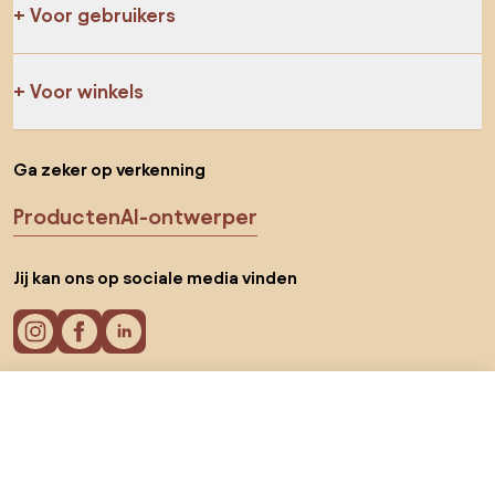
Voor gebruikers
Voor winkels
Ga zeker op verkenning
Producten
AI-ontwerper
Jij kan ons op sociale media vinden
€ 37,99
Ga naar
Cookies
Privacy policy
Gebruiksvoorwaarden
Kies land