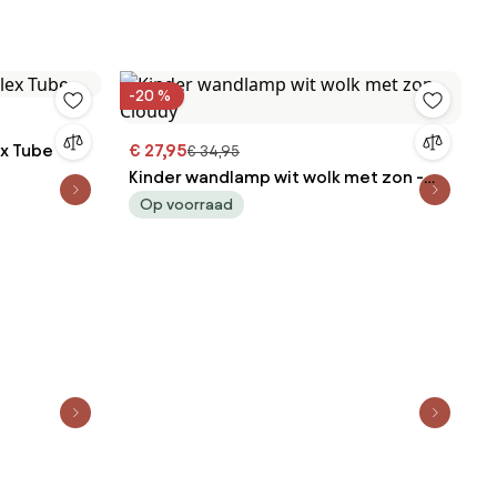
-20 %
ex Tube
€ 27,95
€ 34,95
Kinder wandlamp wit wolk met zon -
Cloudy
Op voorraad