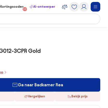
Kortingscodes
AI-ontwerper
53
 G012-3CPR Gold
oop
Ga naar Badkamer Rea
Vergelijken
Bekijk prijs