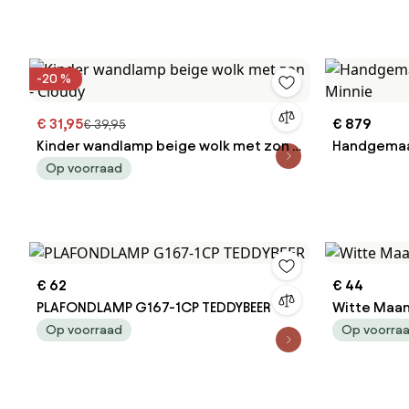
met timerf
afstandsbe
-20 %
€ 31,95
€ 879
€ 39,95
Kinder wandlamp beige wolk met zon -
Handgemaa
Cloudy
Minnie
Op voorraad
€ 62
€ 44
PLAFONDLAMP G167-1CP TEDDYBEER
Witte Maan
Op voorraad
Op voorra