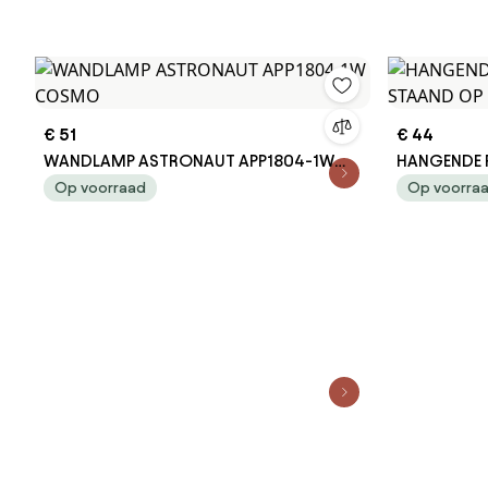
€ 51
€ 44
WANDLAMP ASTRONAUT APP1804-1W
HANGENDE 
COSMO
OP DE MAA
Op voorraad
Op voorra