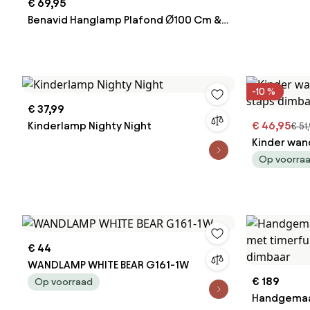
€ 69,95
Benavid Hanglamp Plafond Ø100 Cm &
Linnen En Katoen Beige – Crème -
Sklum
-10 %
€ 37,99
Kinderlamp Nighty Night
€ 46,95
€ 51
Kinder wand
staps dimba
Op voorra
€ 44
WANDLAMP WHITE BEAR G161-1W
€ 189
Op voorraad
Handgemaak