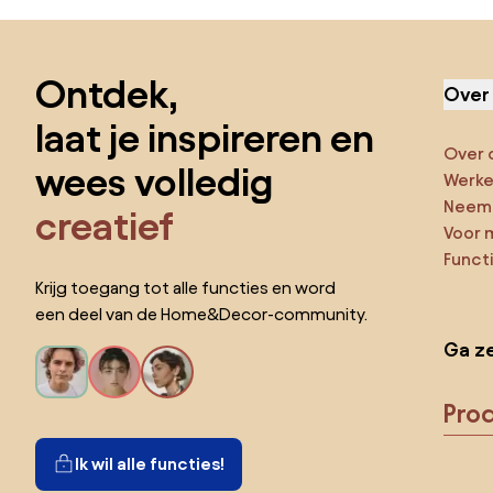
Sla de voettekst over, ga naar het begin van de pagina
Ontdek,
Over
laat je inspireren en
Over 
wees volledig
Werken
Neem 
creatief
Voor 
Funct
Krijg toegang tot alle functies en word
een deel van de Home&Decor-community.
Ga ze
Pro
Ik wil alle functies!