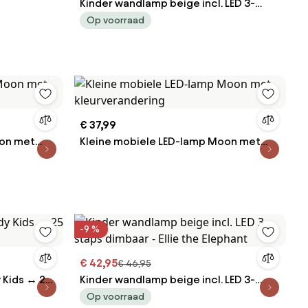
Kinder wandlamp beige incl. LED 3-
staps dimbaar - Benny the Bunny
Op voorraad
€ 37,99
oon met
Kleine mobiele LED-lamp Moon met
kleurverandering
-9 %
€ 42,95
€ 46,95
 Kids ↔︎ 25
Kinder wandlamp beige incl. LED 3-
staps dimbaar - Ellie the Elephant
Op voorraad