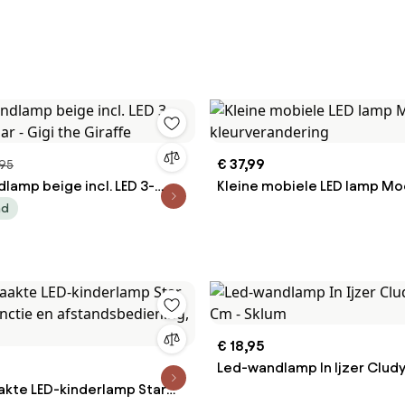
€ 37,99
,95
lamp beige incl. LED 3-
Kleine mobiele LED lamp M
ar - Gigi the Giraffe
kleurverandering
ad
€ 18,95
Led-wandlamp In Ijzer Cludy
te LED-kinderlamp Star
Cm - Sklum