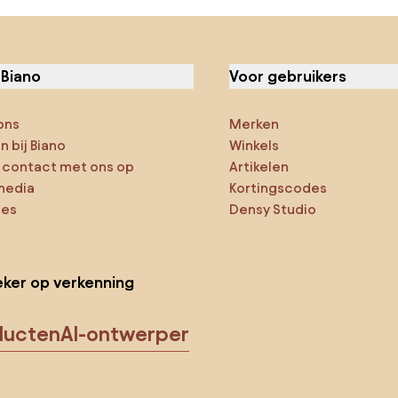
 Biano
Voor gebruikers
ons
Merken
 bij Biano
Winkels
contact met ons op
Artikelen
media
Kortingscodes
ies
Densy Studio
ker op verkenning
ducten
AI-ontwerper