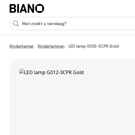
Navigatie overslaan, naar inhoud springen
Zoekopdracht invoeren
Inhoud overslaan, naar voettekst springen
Kinderkamer
Kinderlampen
LED lamp G012-3CPR Gold