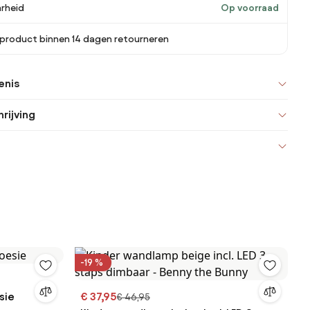
rheid
Op voorraad
 product binnen 14 dagen retourneren
enis
rijving
-19 %
sie
€ 37,95
€ 46,95