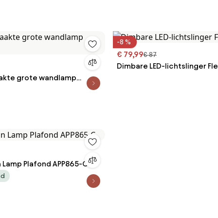
unctie en
diening, dimbaar
-8 %
€ 79,99
€ 87
Dimbare LED-lichtslinger Fl
kte grote wandlamp
 Lamp Plafond APP865-C
ad