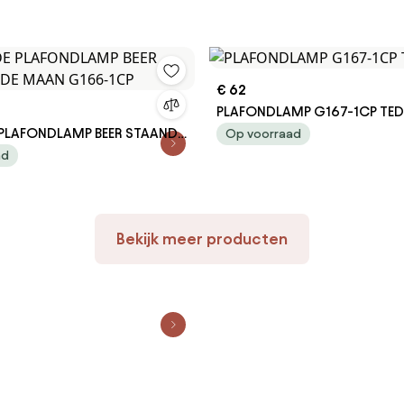
€ 62
PLAFONDLAMP G167-1CP TED
PLAFONDLAMP BEER STAAND
Op voorraad
N G166-1CP
ad
Bekijk meer producten