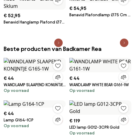
€ 54,95
Benavid Plafondlamp Ø75 Cm &
€ 52,95
Linnen Roze – Kwarts - Granaat
Benavid Hanglamp Plafond Ø75
- Sklum
Cm & Linnen Roze – Kwarts -
Granaat - Sklum
Beste producten van Badkamer Rea
€ 44
€ 44
WANDLAMP SLAAPEND KONIJNTJE
WANDLAMP WHITE BEAR G161-1W
Op voorraad
Op voorraad
G165-1W
€ 44
Lamp G164-1CP
€ 119
Op voorraad
LED lamp G012-3CPR Gold
Op voorraad