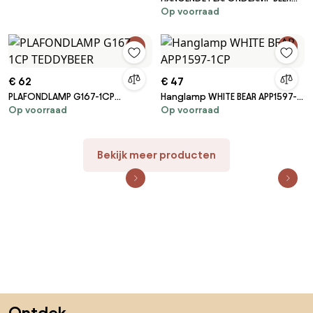
Op voorraad
STAAND OP DE MAAN G166-1CP
€ 62
€ 47
PLAFONDLAMP G167-1CP
Hanglamp WHITE BEAR APP1597-
Op voorraad
Op voorraad
TEDDYBEER
1CP
Bekijk meer producten
Sla de voettekst over, ga naar het begin van de pagina