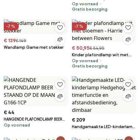
Op voorraad
3-staps dimbaar - Gigi the
Gratis bezorging
Giraffe
-7 %
-7 %
€ 139
€ 149
Wandlamp Game met stekker
€ 50,95
€ 54,95
Kinder plafondlamp wit met
Op voorraad
bloemen - Harrie between
Gratis bezorging
Flowers
€ 44
HANGENDE PLAFONDLAMP BEER
€ 209
Op voorraad
STAAND OP DE MAAN G166-1CP
Handgemaakte LED-kinderlamp
Hedgehog met timerfunctie en
afstandsbediening, dimbaar