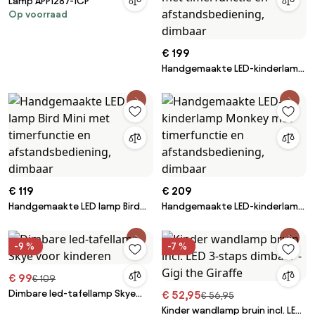
Lamp APP1287-1CP
Op voorraad
€ 199
Handgemaakte LED-kinderlamp
Hot Air Baloon met timerfunctie
en afstandsbediening, dimbaar
€ 119
€ 209
Handgemaakte LED lamp Bird
Handgemaakte LED-kinderlamp
Mini met timerfunctie en
Monkey met timerfunctie en
afstandsbediening, dimbaar
afstandsbediening, dimbaar
-9 %
-7 %
€ 99
€ 109
Dimbare led-tafellamp Skye
€ 52,95
€ 56,95
voor kinderen
Kinder wandlamp bruin incl. LED