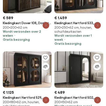
€ 589
€ 1.459
Kledingkast Dover 108, Donker
Kledingkast Hartford 533,
200×200×62 cm
200×250×62 cm, houten,
essen, 200x200x62cm, 174 kg,
Zwart, 200x250x62cm, 221 kg,
Wordt verzonden over 2
schuifdeurkasten
Kledingkast deuren: Schuivend,
Kledingkast deuren: Schuivend,
weken
Wordt verzonden over 1
Aantal planken: 9, Aantal
Aantal planken: 5, Aantal
Gratis bezorging
week
planken: 9
planken: 5
Gratis bezorging
€ 1.125
€ 489
Kledingkast Hartford 529,
Kledingkast Hartford 502,
200×180×62 cm, houten,
200×150×62 cm
Zwart, 200x180x62cm, 154.4
Zwart, 200x150x62cm, 125 kg,