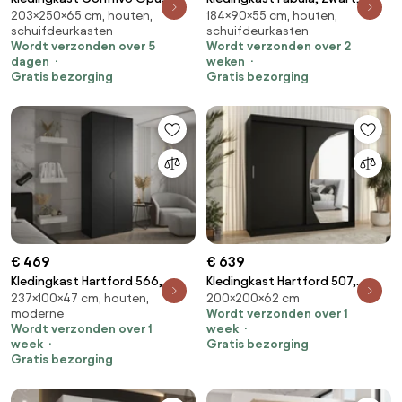
203×250×65 cm, houten,
184×90×55 cm, houten,
Zwart, 203x250x65cm, 222 kg,
Artisan eiken, 184x90x55cm,
schuifdeurkasten
schuifdeurkasten
Kledingkast deuren: Schuivend
72.55 kg, Kledingkast deuren:
Wordt verzonden over 5
Wordt verzonden over 2
Met scharnieren
dagen
weken
Gratis bezorging
Gratis bezorging
€ 469
€ 639
Kledingkast Hartford 566,
Kledingkast Hartford 507,
237×100×47 cm, houten,
200×200×62 cm
Zwart, 237x100x47cm, 96.8 kg,
Zwart, 200x200x62cm, 159 kg,
moderne
Wordt verzonden over 1
Kledingkast deuren: Met
Kledingkast deuren: Schuivend
Wordt verzonden over 1
week
scharnieren
week
Gratis bezorging
Gratis bezorging