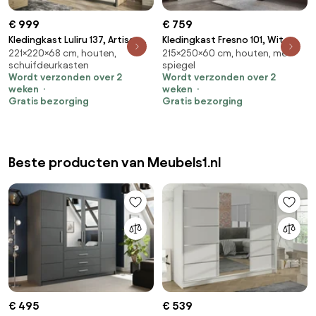
€ 999
€ 759
Kledingkast Luliru 137, Artisan
Kledingkast Fresno 101, Wit,
221×220×68 cm, houten,
215×250×60 cm, houten, met
eiken, Zwart, 221x220x68cm,
215x250x60cm, 218 kg,
schuifdeurkasten
spiegel
223 kg, Kledingkast deuren:
Kledingkast deuren: Schuivend,
Wordt verzonden over 2
Wordt verzonden over 2
Schuivend, Aantal planken: 10,
Aantal planken: 6, Aantal
weken
weken
Aantal planken: 10
planken: 6
Gratis bezorging
Gratis bezorging
Beste producten van Meubels1.nl
€ 495
€ 539