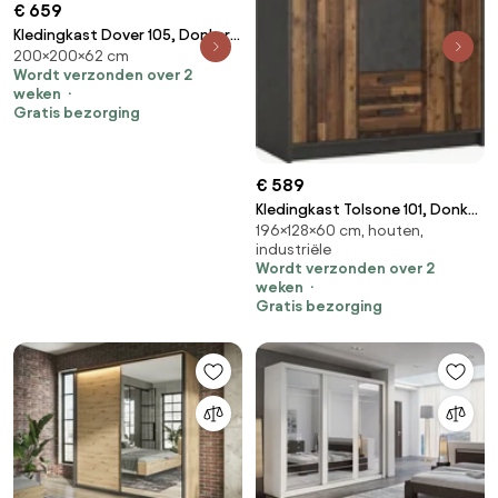
€ 659
Kledingkast Dover 105, Donker
200×200×62 cm
essen, 200x200x62cm, 174 kg,
Wordt verzonden over 2
Kledingkast deuren: Schuivend,
weken
Aantal planken: 9, Aantal
Gratis bezorging
planken: 9
€ 589
Kledingkast Tolsone 101, Donker
196×128×60 cm, houten,
hout, Matera grijs,
industriële
196x128x60cm, 155.8 kg,
Wordt verzonden over 2
Kledingkast deuren: Met
weken
scharnieren
Gratis bezorging