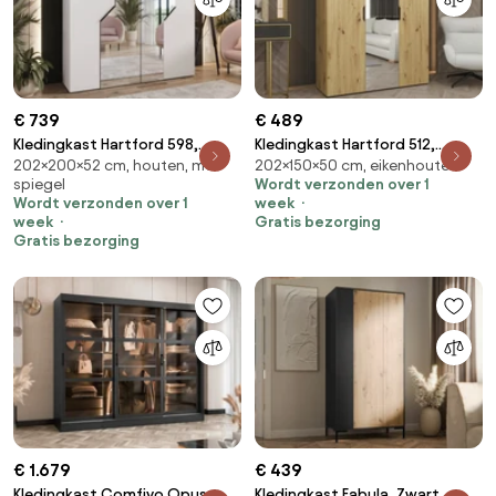
€ 739
€ 489
Kledingkast Hartford 598,
Kledingkast Hartford 512,
202×200×52 cm, houten, met
202×150×50 cm, eikenhouten
Zwart, Wit, 202x200x52cm,
Artisan eiken, 202x150x50cm,
spiegel
Wordt verzonden over 1
135.3 kg, Kledingkast deuren:
109.5 kg, Kledingkast deuren:
Wordt verzonden over 1
week
Met scharnieren
Met scharnieren
week
Gratis bezorging
Gratis bezorging
€ 1.679
€ 439
Kledingkast Comfivo Opus,
Kledingkast Fabula, Zwart,