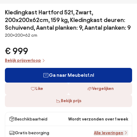
Kledingkast Hartford 521, Zwart,
200x200x62cm, 159 kg, Kledingkast deuren:
Schuivend, Aantal planken: 9, Aantal planken: 9
Afmetingen
200×200×62 cm
€ 999
Bekijk prijsverloop
Ga naar Meubels1.nl
Like
Vergelijken
Bekijk prijs
Beschikbaarheid
Wordt verzonden over 1 week
Gratis bezorging
Alle leveringen