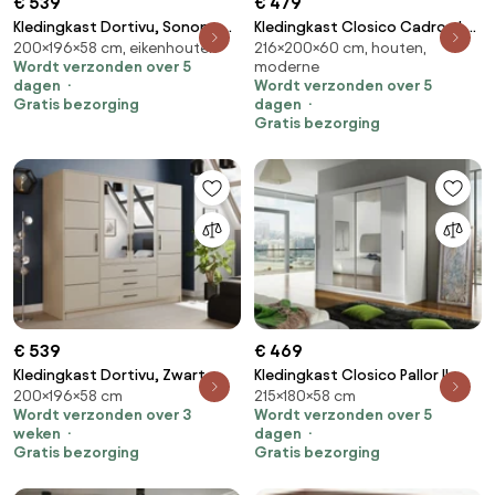
€ 539
€ 479
Kledingkast Dortivu, Sonoma
Kledingkast Closico Cadron I,
200×196×58 cm, eikenhouten
216×200×60 cm, houten,
eik, Zilver, 200x196x58cm, 174
Kasjmier, Zwart,
Wordt verzonden over 5
moderne
kg, Kledingkast deuren: Met
216x200x60cm, 203 kg,
dagen
Wordt verzonden over 5
scharnieren
Kledingkast deuren: Met
Gratis bezorging
dagen
scharnieren
Gratis bezorging
€ 539
€ 469
Kledingkast Dortivu, Zwart,
Kledingkast Closico Pallor II,
200×196×58 cm
215×180×58 cm
Kasjmier, 200x196x58cm, 174
Wit, 215x180x58cm, 147 kg,
Wordt verzonden over 3
Wordt verzonden over 5
kg, Kledingkast deuren: Met
Kledingkast deuren: Schuivend,
weken
dagen
scharnieren
Aantal planken: 5, Aantal
Gratis bezorging
Gratis bezorging
planken: 5