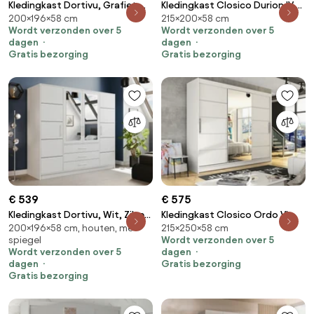
Kledingkast Dortivu, Grafiet,
Kledingkast Closico Durion IV,
200×196×58 cm
215×200×58 cm
Zilver, 200x196x58cm, 174 kg,
Wit, 215x200x58cm, 171 kg,
Wordt verzonden over 5
Wordt verzonden over 5
Kledingkast deuren: Met
Kledingkast deuren: Schuivend,
dagen
dagen
scharnieren
Aantal planken: 9, Aantal
Gratis bezorging
Gratis bezorging
planken: 9
€ 539
€ 575
Kledingkast Dortivu, Wit, Zilver,
Kledingkast Closico Ordo VI,
200×196×58 cm, houten, met
215×250×58 cm
200x196x58cm, 174 kg,
Wit, 215x250x58cm, 203 kg,
spiegel
Wordt verzonden over 5
Kledingkast deuren: Met
Kledingkast deuren: Schuivend,
Wordt verzonden over 5
dagen
scharnieren
Aantal planken: 9, Aantal
dagen
Gratis bezorging
planken: 9
Gratis bezorging