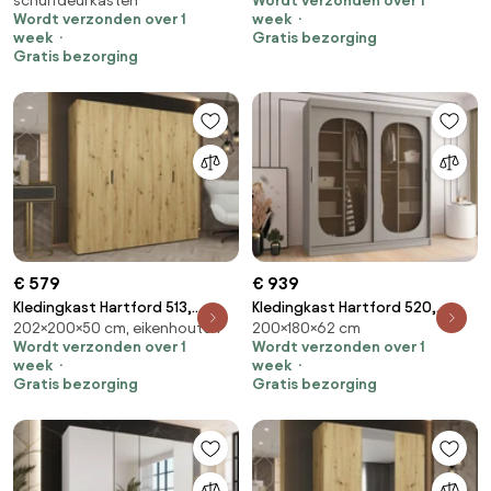
schuifdeurkasten
Wordt verzonden over 1
kg, Kledingkast deuren:
Kledingkast deuren: Schuivend,
Wordt verzonden over 1
week
Schuivend
Aantal planken: 5, Aantal
week
Gratis bezorging
planken: 5
Gratis bezorging
€ 579
€ 939
Kledingkast Hartford 513,
Kledingkast Hartford 520,
202×200×50 cm, eikenhouten
200×180×62 cm
Artisan eiken, 202x200x50cm,
Kasjmier, 200x180x62cm, 149
Wordt verzonden over 1
Wordt verzonden over 1
134 kg, Kledingkast deuren: Met
kg, Kledingkast deuren:
week
week
scharnieren
Schuivend, Aantal planken: 9,
Gratis bezorging
Gratis bezorging
Aantal planken: 9