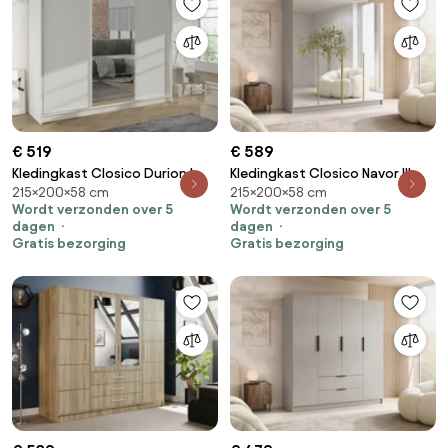
€ 519
€ 589
Kledingkast Closico Durion I,
Kledingkast Closico Navor III,
215×200×58 cm
215×200×58 cm
Wit, 215x200x58cm, 169 kg,
Gouden, Kasjmier,
Wordt verzonden over 5
Wordt verzonden over 5
Kledingkast deuren: Schuivend,
215x200x58cm, 176 kg,
dagen
dagen
Aantal planken: 9, Aantal
Kledingkast deuren: Met
Gratis bezorging
Gratis bezorging
planken: 9
scharnieren