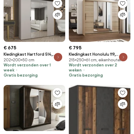
€ 675
€ 795
Kledingkast Hartford 514,
Kledingkast Honolulu 119,
202×200×50 cm
215×250×61 cm, eikenhouten
Kasjmier, 202x200x50cm, 144
Sonoma eik, 215x250x61cm, 227
Wordt verzonden over 1
Wordt verzonden over 2
kg, Kledingkast deuren: Met
kg, Kledingkast deuren:
week
weken
scharnieren
Schuivend, Aantal planken: 8,
Gratis bezorging
Gratis bezorging
Aantal planken: 8