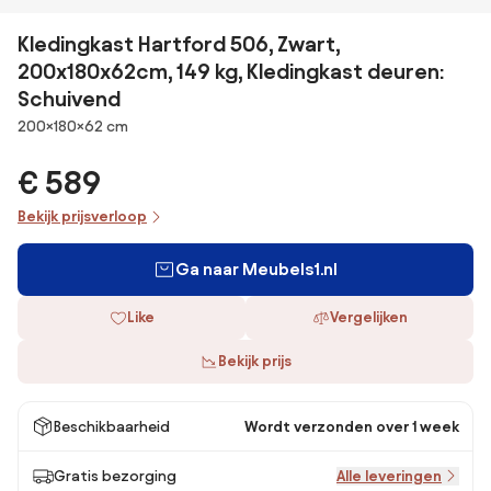
Kledingkast Hartford 506, Zwart,
200x180x62cm, 149 kg, Kledingkast deuren:
Schuivend
Afmetingen
200×180×62 cm
€ 589
Bekijk prijsverloop
Ga naar Meubels1.nl
Like
Vergelijken
Bekijk prijs
Beschikbaarheid
Wordt verzonden over 1 week
Gratis bezorging
Alle leveringen