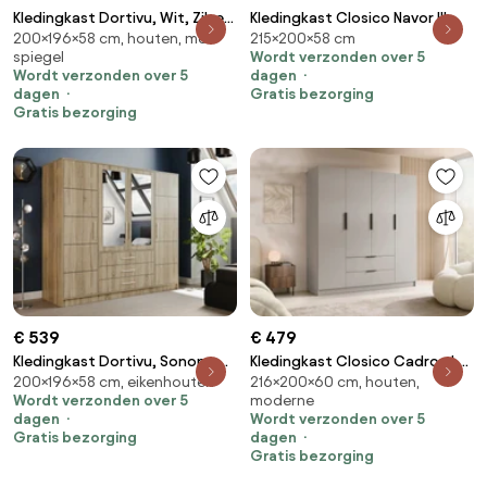
Kledingkast Dortivu, Wit, Zilver,
Kledingkast Closico Navor III,
200×196×58 cm, houten, met
215×200×58 cm
200x196x58cm, 174 kg,
Gouden, Kasjmier,
spiegel
Wordt verzonden over 5
Kledingkast deuren: Met
215x200x58cm, 176 kg,
Wordt verzonden over 5
dagen
scharnieren
Kledingkast deuren: Met
dagen
Gratis bezorging
scharnieren
Gratis bezorging
€ 539
€ 479
Kledingkast Dortivu, Sonoma
Kledingkast Closico Cadron I,
200×196×58 cm, eikenhouten
216×200×60 cm, houten,
eik, Zilver, 200x196x58cm, 174
Kasjmier, Zwart,
Wordt verzonden over 5
moderne
kg, Kledingkast deuren: Met
216x200x60cm, 203 kg,
dagen
Wordt verzonden over 5
scharnieren
Kledingkast deuren: Met
Gratis bezorging
dagen
scharnieren
Gratis bezorging