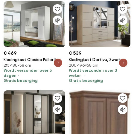
€ 469
€ 539
Kledingkast Closico Pallor II,
Kledingkast Dortivu, Zwart,
215×180×58 cm
200×196×58 cm
Wit, 215x180x58cm, 147 kg,
Kasjmier, 200x196x58cm, 174
Wordt verzonden over 5
Wordt verzonden over 3
Kledingkast deuren: Schuivend,
kg, Kledingkast deuren: Met
dagen
weken
Aantal planken: 5, Aantal
scharnieren
Gratis bezorging
Gratis bezorging
planken: 5