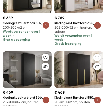
€ 639
€ 769
Kledingkast Hartford 507,
Kledingkast Hartford 625,
200×200×62 cm
202×200×52 cm, houten, met
Zwart, 200x200x62cm, 159 kg,
Zwart, Wit, 202x200x52cm,
Wordt verzonden over 1
spiegel
Kledingkast deuren: Schuivend
135.3 kg, Kledingkast deuren:
week
Wordt verzonden over 1
Met scharnieren
Gratis bezorging
week
Gratis bezorging
€ 469
€ 469
Kledingkast Hartford 566,
Kledingkast Hartford 580,
237×100×47 cm, houten,
202×150×52 cm, houten,
Zwart, 237x100x47cm, 96.8 kg,
Zwart, Gouden, 202x150x52cm,