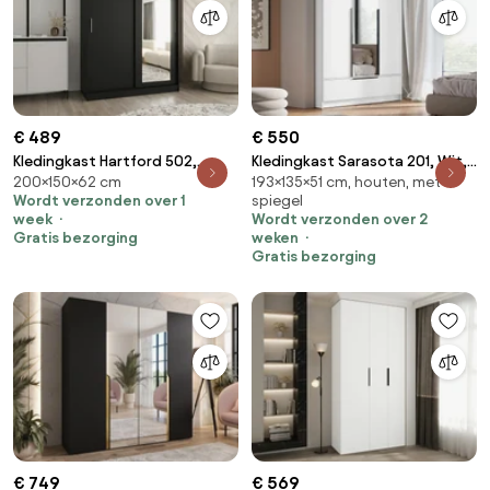
€ 489
€ 550
Kledingkast Hartford 502,
Kledingkast Sarasota 201, Wit,
200×150×62 cm
193×135×51 cm, houten, met
Zwart, 200x150x62cm, 125 kg,
193x135x51cm, 116 kg,
Wordt verzonden over 1
spiegel
Kledingkast deuren: Schuivend,
Kledingkast deuren: Met
week
Wordt verzonden over 2
Aantal planken: 5, Aantal
scharnieren
Gratis bezorging
weken
planken: 5
Gratis bezorging
€ 749
€ 569