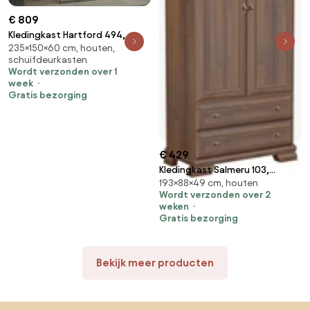
€ 809
Kledingkast Hartford 494,
235×150×60 cm, houten,
Zwart, Kasjmier, 235x150x60cm,
schuifdeurkasten
141.9 kg, Kledingkast deuren:
Wordt verzonden over 1
Schuivend
week
Gratis bezorging
€ 429
Kledingkast Salmeru 103,
193×88×49 cm, houten
Samoa King Moer,
Wordt verzonden over 2
193x88x49cm, 59 kg,
weken
Kledingkast deuren: Met
Gratis bezorging
scharnieren
Bekijk meer producten
Sla de voettekst over, ga naar het begin van de pagina