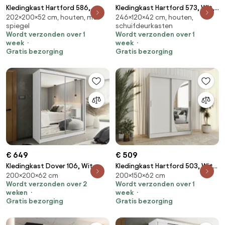
Kledingkast Hartford 586,
Kledingkast Hartford 573, Wit,
202×200×52 cm, houten, met
246×120×42 cm, houten,
Zwart, Gouden,
Zwart, 246x120x42cm, 100.3
spiegel
schuifdeurkasten
202x200x52cm, 135.3 kg,
kg, Kledingkast deuren: Met
Wordt verzonden over 1
Wordt verzonden over 1
Kledingkast deuren: Met
scharnieren, Aantal planken: 8,
week
week
scharnieren
Aantal planken: 8
Gratis bezorging
Gratis bezorging
€ 649
€ 509
Kledingkast Dover 106, Wit,
Kledingkast Hartford 503, Wit,
200×200×62 cm
200×150×62 cm
200x200x62cm, 174 kg,
200x150x62cm, 125 kg,
Wordt verzonden over 2
Wordt verzonden over 1
Kledingkast deuren: Schuivend,
Kledingkast deuren: Schuivend
weken
week
Aantal planken: 9, Aantal
Gratis bezorging
Gratis bezorging
planken: 9