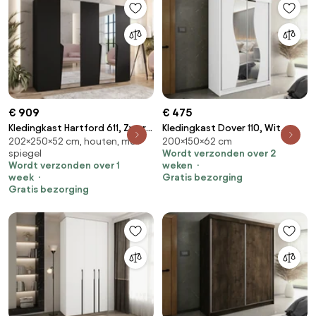
€ 909
€ 475
Kledingkast Hartford 611, Zwart,
Kledingkast Dover 110, Wit,
202×250×52 cm, houten, met
200×150×62 cm
202x250x52cm, 173 kg,
200x150x62cm, 134 kg,
spiegel
Wordt verzonden over 2
Kledingkast deuren: Met
Kledingkast deuren: Schuivend,
Wordt verzonden over 1
weken
scharnieren
Aantal planken: 5, Aantal
week
Gratis bezorging
planken: 5
Gratis bezorging