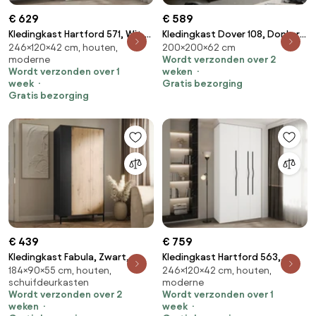
€ 629
€ 589
Kledingkast Hartford 571, Wit,
Kledingkast Dover 108, Donker
246×120×42 cm, houten,
200×200×62 cm
Zwart, 246x120x42cm, 100 kg,
essen, 200x200x62cm, 174 kg,
moderne
Wordt verzonden over 2
Kledingkast deuren: Met
Kledingkast deuren: Schuivend,
Wordt verzonden over 1
weken
scharnieren, Aantal planken: 8,
Aantal planken: 9, Aantal
week
Gratis bezorging
Aantal planken: 8
planken: 9
Gratis bezorging
€ 439
€ 759
Kledingkast Fabula, Zwart,
Kledingkast Hartford 563,
184×90×55 cm, houten,
246×120×42 cm, houten,
Artisan eiken, 184x90x55cm,
Zwart, Wit, 246x120x42cm, 114
schuifdeurkasten
moderne
72.55 kg, Kledingkast deuren:
kg, Kledingkast deuren: Met
Wordt verzonden over 2
Wordt verzonden over 1
Met scharnieren
scharnieren, Aantal planken: 6,
weken
week
Aantal planken: 6