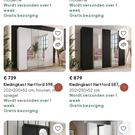
moderne
moderne
Kledingkast deuren: Met
104.8 kg, Kledingkast deuren:
Wordt verzonden over 1
Wordt verzonden over 1
scharnieren
Met scharnieren
week
week
Gratis bezorging
Gratis bezorging
€ 739
€ 879
Kledingkast Hartford 598,
Kledingkast Hartford 587,
202×200×52 cm, houten, met
202×250×52 cm
Zwart, Wit, 202x200x52cm,
Zwart, Gouden,
spiegel
Wordt verzonden over 1
135.3 kg, Kledingkast deuren:
202x250x52cm, 173 kg,
Wordt verzonden over 1
week
Met scharnieren
Kledingkast deuren: Met
week
Gratis bezorging
scharnieren
Gratis bezorging