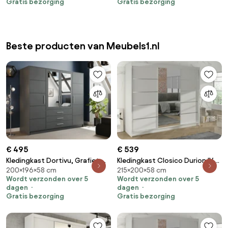
Gratis bezorging
Gratis bezorging
Beste producten van Meubels1.nl
€ 495
€ 539
Kledingkast Dortivu, Grafiet,
Kledingkast Closico Durion IV,
200×196×58 cm
215×200×58 cm
Zilver, 200x196x58cm, 174 kg,
Wit, 215x200x58cm, 171 kg,
Wordt verzonden over 5
Wordt verzonden over 5
Kledingkast deuren: Met
Kledingkast deuren: Schuivend,
dagen
dagen
scharnieren
Aantal planken: 9, Aantal
Gratis bezorging
Gratis bezorging
planken: 9