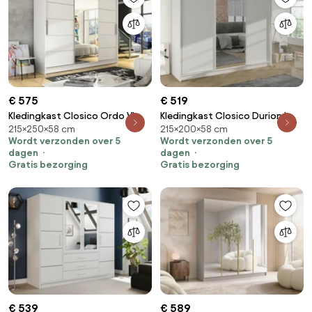
€ 575
€ 519
Kledingkast Closico Ordo VI,
Kledingkast Closico Durion I,
215×250×58 cm
215×200×58 cm
Wit, 215x250x58cm, 203 kg,
Wit, 215x200x58cm, 169 kg,
Wordt verzonden over 5
Wordt verzonden over 5
Kledingkast deuren: Schuivend,
Kledingkast deuren: Schuivend,
dagen
dagen
Aantal planken: 9, Aantal
Aantal planken: 9, Aantal
Gratis bezorging
Gratis bezorging
planken: 9
planken: 9
€ 539
€ 589