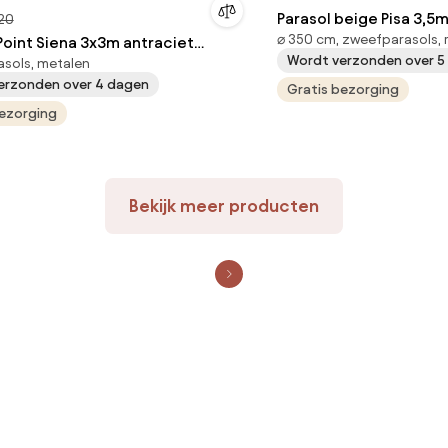
Parasol beige Pisa 3,5
20
⌀ 350 cm, zweefparasols,
oint Siena 3x3m antraciet
Wordt verzonden over 5
sols, metalen
sol frame
erzonden over 4 dagen
Gratis bezorging
bezorging
Bekijk meer producten