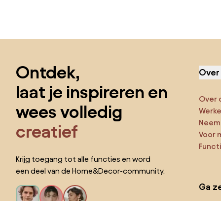
Sla de voettekst over, ga naar het begin van de pagina
Ontdek,
Over
laat je inspireren en
Over 
wees volledig
Werken
Neem 
creatief
Voor 
Funct
Krijg toegang tot alle functies en word
een deel van de Home&Decor-community.
Ga ze
Pro