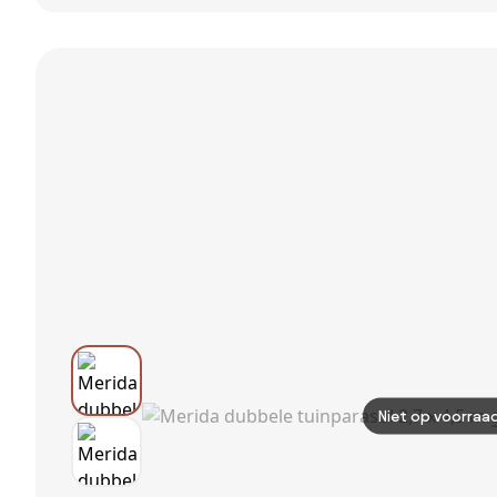
Zweefparasol
Premium T2 3x3
zweefparasol
T2 premium -
m - Faded Black
T2 - 3x3 m. -
3x3 m. Havana
met voet en
Havana Taupe -
Taupe
hoes
met
ingraafvoet en
hoes
Niet op voorraa