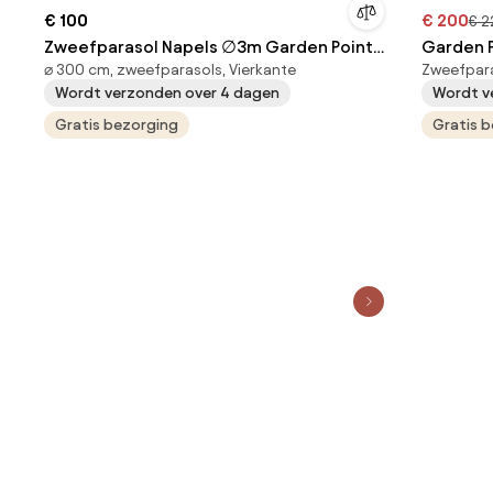
€ 100
€ 200
€ 2
Zweefparasol Napels ∅3m Garden Point
Garden P
⌀ 300 cm, zweefparasols, Vierkante
Zweefpara
grijs
tuinpara
Wordt verzonden over 4 dagen
Wordt v
Gratis bezorging
Gratis 