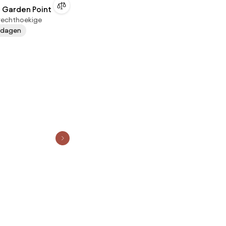
m Garden Point
 rechthoekige
 dagen