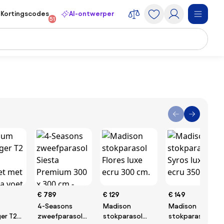
Kortingscodes
AI-ontwerper
51
€ 789
€ 129
€ 149
4-Seasons
Madison
Madison
er T2
zweefparasol
stokparasol
stokparasol