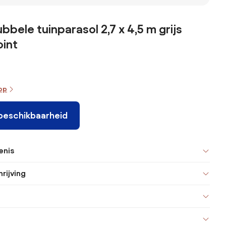
Siesta Premium
Flores luxe ecru
Syros luxe ecru
et met
300 x 300 cm -
300 cm.
350 cm.
 voet
Latte/Zand
bbele tuinparasol 2,7 x 4,5 m grijs
oint
oop
 beschikbaarheid
enis
rijving