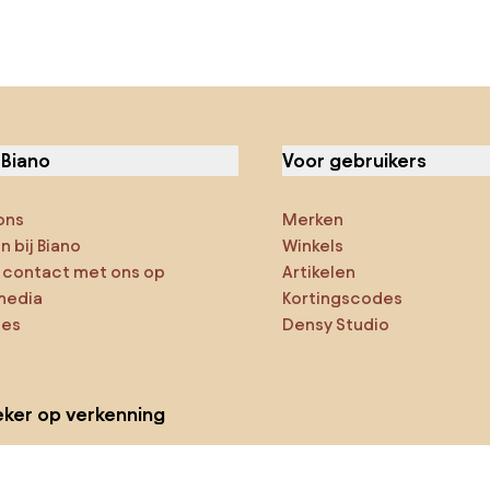
 Biano
Voor gebruikers
ons
Merken
 bij Biano
Winkels
contact met ons op
Artikelen
media
Kortingscodes
ies
Densy Studio
ker op verkenning
ducten
AI-ontwerper