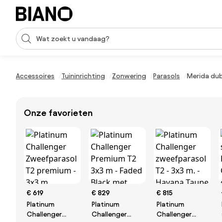
Navigatie overslaan, naar inhoud springen
Zoekopdracht invoeren
Inhoud overslaan, naar voettekst springen
Accessoires
Tuininrichting
Zonwering
Parasols
Merida dub
Onze favorieten
€ 619
€ 829
€ 815
Platinum
Platinum
Platinum
Challenger
Challenger
Challenger