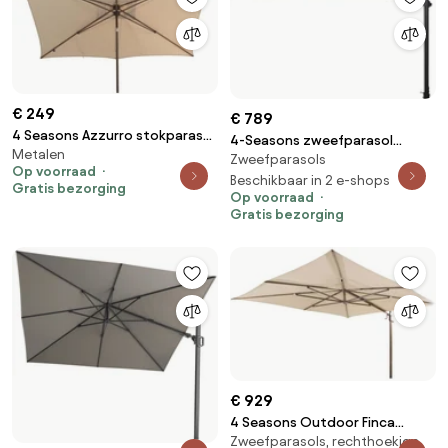
€ 249
€ 789
4 Seasons Azzurro stokparasol
4-Seasons zweefparasol
Metalen
200x300 cm beach solefin -
Zweefparasols
Siesta Premium 300 x 300 cm
Op voorraad
Wenge frame
Charcoal
Beschikbaar in 2 e-shops
Gratis bezorging
Op voorraad
Gratis bezorging
€ 929
4 Seasons Outdoor Finca
Zweefparasols, rechthoekige,
parasol met Wengé frame en