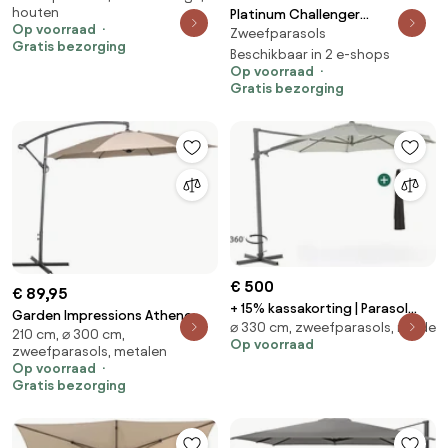
houten
Platinum Challenger
en zand doek 400 x 300 cm
Op voorraad
Zweefparasols
zweefparasol 3.5m T2 (excl.
Parasol beige weerbestendig
Gratis bezorging
voet) licht grijs
Beschikbaar in 2 e-shops
Op voorraad
Gratis bezorging
€ 500
€ 89,95
+ 15% kassakorting | Parasol
Garden Impressions Athene
⌀ 330 cm, zweefparasols, ronde
Shadowline Francisco | Inclusief
210 cm, ⌀ 300 cm,
zweefparasol Ø300 cm –
Op voorraad
hoes | Rond | 330cm | Met
zweefparasols, metalen
taupe doek / carbon black
Op voorraad
draaihendel | Grijs/Antraciet |
frame
Gratis bezorging
Kees Smit Tuinmeubelen