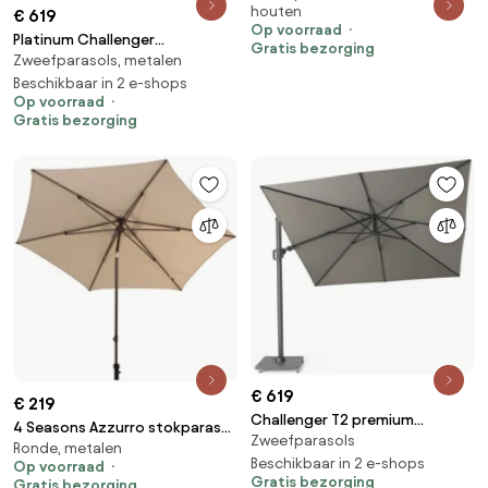
houten
€ 619
Beach doek 400 x 300 cm
Op voorraad
Parasol beige weerbestendig
Platinum Challenger
Gratis bezorging
Zweefparasols, metalen
Zweefparasol T2 premium - 3x3
m. Manhattan Grey
Beschikbaar in 2 e-shops
Op voorraad
Gratis bezorging
€ 619
€ 219
Challenger T2 premium
4 Seasons Azzurro stokparasol
Zweefparasols
zweefparasol 300x300 cm
Ronde, metalen
Ø300 cm beach solefin -
manhattan
Beschikbaar in 2 e-shops
Op voorraad
Wenge frame
Gratis bezorging
Gratis bezorging