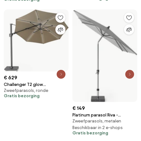
€ 629
Challenger T2 glow
Zweefparasols, ronde
zweefparasol 350 cm rond
Gratis bezorging
taupe
€ 149
Platinum parasol Riva -
Zweefparasols, metalen
Lichtgrijs - 300x200cm
Beschikbaar in 2 e-shops
Gratis bezorging