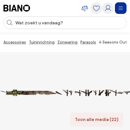
Navigatie overslaan, naar inhoud springen
Zoekopdracht invoeren
Inhoud overslaan, naar voettekst springen
Accessoires
Tuininrichting
Zonwering
Parasols
4 Seasons Outdo
Toon alle media (22)