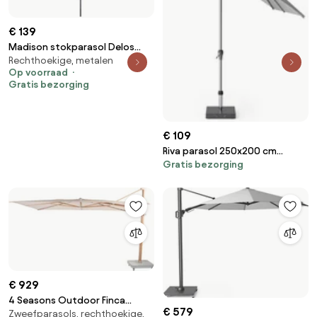
€ 139
Madison stokparasol Delos
Rechthoekige, metalen
luxe Light Grey 200x300 cm.
Op voorraad
Gratis bezorging
€ 109
Riva parasol 250x200 cm
Gratis bezorging
lichtgrijs met kniksysteem
€ 929
4 Seasons Outdoor Finca
€ 579
Zweefparasols, rechthoekige,
parasol met Wood look frame