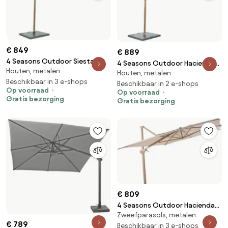
€ 849
€ 889
4 Seasons Outdoor Siesta
4 Seasons Outdoor Hacienda
Houten, metalen
PREMIUM 300 x 300 cm parasol
Houten, metalen
parasol 300 x 400 cm zand,
charcoal, wood look frame
Beschikbaar in 3 e-shops
wood look frame Parasol beige
Beschikbaar in 2 e-shops
Op voorraad
Parasol houtkleur
Op voorraad
weerbestendig
Gratis bezorging
Gratis bezorging
weerbestendig
€ 809
4 Seasons Outdoor Hacienda
Zweefparasols, metalen
parasol met latte frame en
€ 789
zandkleurig doek 300 x 400 cm
Beschikbaar in 3 e-shops