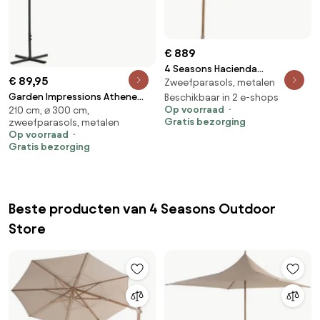
€ 889
4 Seasons Hacienda
€ 89,95
Zweefparasols, metalen
zweefparasol 300x400 cm
Garden Impressions Athene
frame woodlook - doek sand
Beschikbaar in 2 e-shops
Op voorraad
210 cm, ⌀ 300 cm,
zweefparasol Ø300 cm - zand
Gratis bezorging
zweefparasols, metalen
Op voorraad
Gratis bezorging
Beste producten van 4 Seasons Outdoor
Store