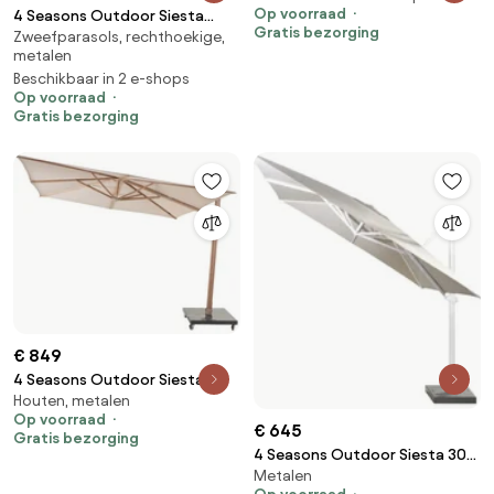
Op voorraad
4 Seasons Outdoor Siesta
Parasol beige weerbestendig
Gratis bezorging
Zweefparasols, rechthoekige,
PREMIUM 300 x 300 cm parasol
metalen
charcoal, antraciet frame
Beschikbaar in 2 e-shops
Parasol antraciet
Op voorraad
weerbestendig
Gratis bezorging
€ 849
4 Seasons Outdoor Siesta
Houten, metalen
PREMIUM 300 x 300 cm parasol
Op voorraad
zand, wood look frame Parasol
€ 645
Gratis bezorging
beige weerbestendig
4 Seasons Outdoor Siesta 300
Metalen
x 300 cm parasol taupe/wit