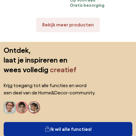
Op voorraad
frame SALE Parasol taupe
Gratis bezorging
weerbestendig
Bekijk meer producten
Sla de voettekst over, ga naar het begin van de pagina
Ontdek,
laat je inspireren en
wees volledig
creatief
Krijg toegang tot alle functies en word
een deel van de Home&Decor-community.
Ik wil alle functies!