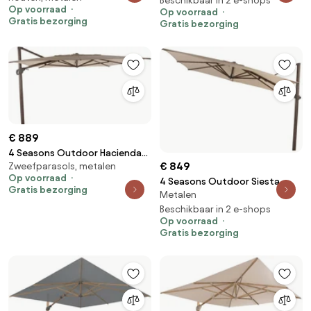
Beschikbaar in 2 e-shops
Parasol beige weerbestendig
Op voorraad
Op voorraad
Beach doek 270 x 270 cm
Gratis bezorging
Gratis bezorging
Parasol beige weerbestendig
€ 889
4 Seasons Outdoor Hacienda
€ 849
Zweefparasols, metalen
parasol met Wengé frame en
Op voorraad
Beach doek 300 x 400 cm
4 Seasons Outdoor Siesta
Gratis bezorging
Parasol beige weerbestendig
Metalen
PREMIUM 300 x 300 cm parasol
Beach, Wegné frame Parasol
Beschikbaar in 2 e-shops
Op voorraad
beige weerbestendig
Gratis bezorging