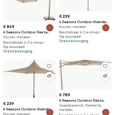
€ 239
4 Seasons Outdoor Vivenda
€ 849
Houten, metalen
parasol met wood look frame
en zandkleurig doek 270 x 270
Beschikbaar in 2 e-shops
4 Seasons Outdoor Siesta
Op voorraad
Houten, metalen
cm Parasol beige
PREMIUM Ø 350 cm parasol
Gratis bezorging
weerbestendig
zand, wood look frame Parasol
Beschikbaar in 2 e-shops
Op voorraad
beige weerbestendig
Gratis bezorging
€ 789
4 Seasons Outdoor Siesta
€ 239
Zweefparasols, Vierkante,
PREMIUM 300 x 300 cm parasol
4 Seasons Outdoor Vivenda
metalen
- zand doek met latte frame
Houten, metalen
parasol met Wengé frame en