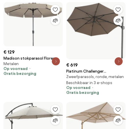
€ 129
Madison stokparasol Flores
Metalen
luxe ecru 300 cm.
€ 619
Op voorraad
Platinum Challenger
Gratis bezorging
Zweefparasols, ronde, metalen
Zweefparasol T2 premium - 3,5
m. rond Havana taupe
Beschikbaar in 3 e-shops
Op voorraad
Gratis bezorging