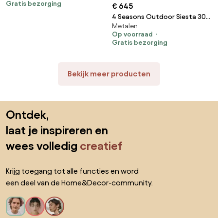
Gratis bezorging
€ 645
4 Seasons Outdoor Siesta 300
Metalen
x 300 cm parasol taupe/wit
Op voorraad
frame SALE Parasol taupe
Gratis bezorging
weerbestendig
Bekijk meer producten
Sla de voettekst over, ga naar het begin van de pagina
Ontdek,
laat je inspireren en
wees volledig
creatief
Krijg toegang tot alle functies en word
een deel van de Home&Decor-community.