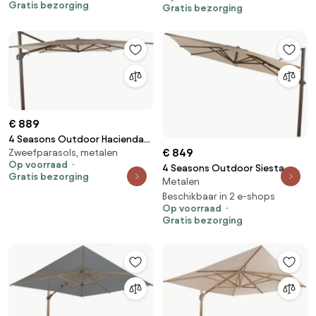
Gratis bezorging
Gratis bezorging
Parasol beige weerbestendig
€ 889
4 Seasons Outdoor Hacienda
€ 849
Zweefparasols, metalen
parasol met Wengé frame en
Op voorraad
Beach doek 300 x 400 cm
4 Seasons Outdoor Siesta
Gratis bezorging
Parasol beige weerbestendig
Metalen
PREMIUM 300 x 300 cm parasol
Beach, Wegné frame Parasol
Beschikbaar in 2 e-shops
Op voorraad
beige weerbestendig
Gratis bezorging