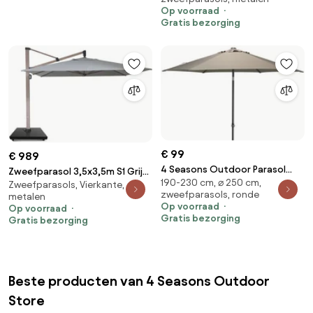
taupe doek / carbon black
Op voorraad
frame
Gratis bezorging
€ 99
€ 989
4 Seasons Outdoor Parasol
Zweefparasol 3,5x3,5m S1 Grijs-
190-230 cm, ⌀ 250 cm,
Oasis Ø250 cm - taupe
Zweefparasols, Vierkante,
antraciet Camello Mateo
zweefparasols, ronde
metalen
Op voorraad
Op voorraad
Gratis bezorging
Gratis bezorging
Beste producten van 4 Seasons Outdoor
Store