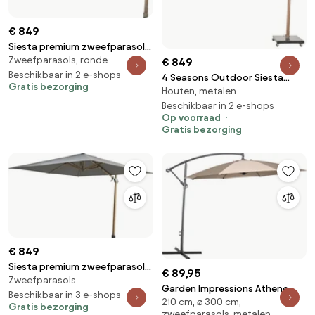
€ 849
Siesta premium zweefparasol
Zweefparasols, ronde
350 cmØ houtlook frame sand
€ 849
4 Seasons Outdoor
Beschikbaar in 2 e-shops
4 Seasons Outdoor Siesta
Gratis bezorging
Houten, metalen
PREMIUM Ø 350 cm parasol
zand, wood look frame Parasol
Beschikbaar in 2 e-shops
Op voorraad
beige weerbestendig
Gratis bezorging
€ 849
Siesta premium zweefparasol
€ 89,95
Zweefparasols
300x300 cm houtlook charcoal
Garden Impressions Athene
4 Seasons Outdoor
Beschikbaar in 3 e-shops
210 cm, ⌀ 300 cm,
zweefparasol Ø300 cm –
Gratis bezorging
zweefparasols, metalen