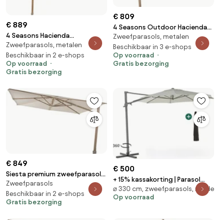
€ 809
€ 889
4 Seasons Outdoor Hacienda
4 Seasons Hacienda
Zweefparasols, metalen
parasol met latte frame en
Zweefparasols, metalen
zweefparasol 300x400 cm
zandkleurig doek 300 x 400 cm
Beschikbaar in 3 e-shops
Op voorraad
frame woodlook - doek sand
Beschikbaar in 2 e-shops
Parasol beige weerbestendig
Gratis bezorging
Op voorraad
Gratis bezorging
€ 849
€ 500
Siesta premium zweefparasol
+ 15% kassakorting | Parasol
Zweefparasols
300x300 cm houtlook sand 4
⌀ 330 cm, zweefparasols, ronde
Shadowline Francisco | Inclusief
Seasons Outdoor
Beschikbaar in 2 e-shops
Op voorraad
hoes | Rond | 330cm | Met
Gratis bezorging
draaihendel | Grijs/Antraciet |
Kees Smit Tuinmeubelen