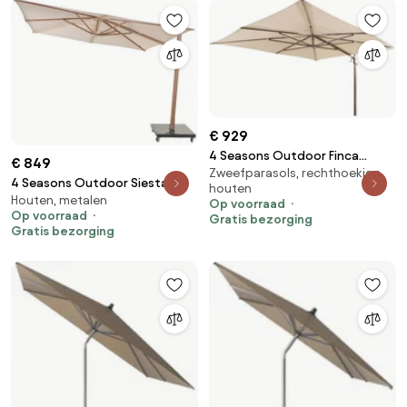
€ 929
4 Seasons Outdoor Finca
€ 849
Zweefparasols, rechthoekige,
parasol met Wengé frame en
4 Seasons Outdoor Siesta
houten
Beach doek 400 x 300 cm
Houten, metalen
PREMIUM 300 x 300 cm parasol
Op voorraad
Parasol beige weerbestendig
Op voorraad
Gratis bezorging
zand, wood look frame Parasol
Gratis bezorging
beige weerbestendig