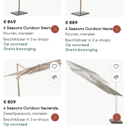
€ 849
€ 889
4 Seasons Outdoor Siesta
4 Seasons Outdoor Hacienda
Houten, metalen
PREMIUM 300 x 300 cm parasol
Houten, metalen
parasol 300 x 400 cm zand,
charcoal, wood look frame
Beschikbaar in 3 e-shops
wood look frame Parasol beige
Beschikbaar in 2 e-shops
Op voorraad
Parasol houtkleur
Op voorraad
weerbestendig
Gratis bezorging
Gratis bezorging
weerbestendig
€ 809
4 Seasons Outdoor Hacienda
Zweefparasols, metalen
parasol met latte frame en
zandkleurig doek 300 x 400 cm
Beschikbaar in 3 e-shops
Op voorraad
Parasol beige weerbestendig