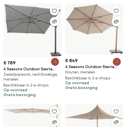
€ 849
€ 789
4 Seasons Outdoor Siesta
4 Seasons Outdoor Siesta
Houten, metalen
PREMIUM Ø 350 cm parasol
Zweefparasols, rechthoekige,
PREMIUM 300 x 300 cm parasol
zand, wood look frame Parasol
Beschikbaar in 2 e-shops
metalen
charcoal, antraciet frame
Op voorraad
beige weerbestendig
Beschikbaar in 2 e-shops
Parasol antraciet
Gratis bezorging
Op voorraad
weerbestendig
Gratis bezorging