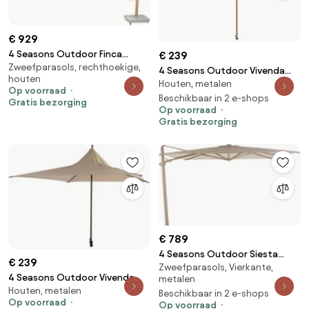
€ 929
4 Seasons Outdoor Finca
€ 239
Zweefparasols, rechthoekige,
parasol met Wood look frame
4 Seasons Outdoor Vivenda
houten
en zand doek 400 x 300 cm
Houten, metalen
parasol met wood look frame
Op voorraad
Parasol beige weerbestendig
en zandkleurig doek 270 x 270
Beschikbaar in 2 e-shops
Gratis bezorging
Op voorraad
cm Parasol beige
Gratis bezorging
weerbestendig
€ 789
4 Seasons Outdoor Siesta
€ 239
Zweefparasols, Vierkante,
PREMIUM 300 x 300 cm parasol
4 Seasons Outdoor Vivenda
metalen
- zand doek met latte frame
Houten, metalen
parasol met Wengé frame en
Beschikbaar in 2 e-shops
Parasol beige weerbestendig
Op voorraad
Op voorraad
Beach doek 270 x 270 cm