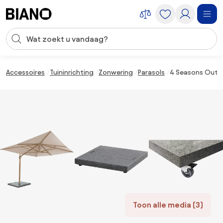
Navigatie overslaan, naar inhoud springen
Zoekopdracht invoeren
Inhoud overslaan, naar voettekst springen
Accessoires
Tuininrichting
Zonwering
Parasols
4 Seasons Outdo
Toon alle media (3)