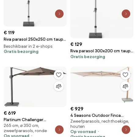
€ 119
Riva parasol 250x250 cm taupe
€ 129
met kniksysteem
Beschikbaar in 2 e-shops
Riva parasol 300x200 cm taupe
Gratis bezorging
Gratis bezorging
met kniksysteem
€ 929
€ 619
4 Seasons Outdoor Finca
Platinum Challenger
Zweefparasols, rechthoekige,
parasol met Wood look frame
265 cm, ⌀ 350 cm,
zweefparasol 3.5m T2 premium
houten
en zand doek 400 x 300 cm
zweefparasols, ronde
Op voorraad
(excl. voet) havana
Parasol beige weerbestendig
Op voorraad
Gratis bezorging