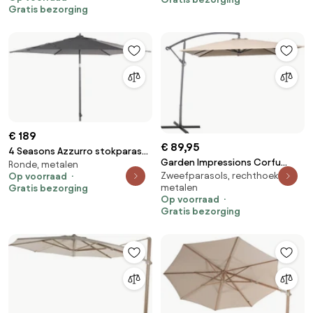
Gratis bezorging
€ 189
€ 89,95
4 Seasons Azzurro stokparasol
Garden Impressions Corfu
Ronde, metalen
Ø300 cm Charcoal solefin
Zweefparasols, rechthoekige,
Op voorraad
zweefparasol 250x250 - taupe
metalen
Gratis bezorging
Op voorraad
Gratis bezorging