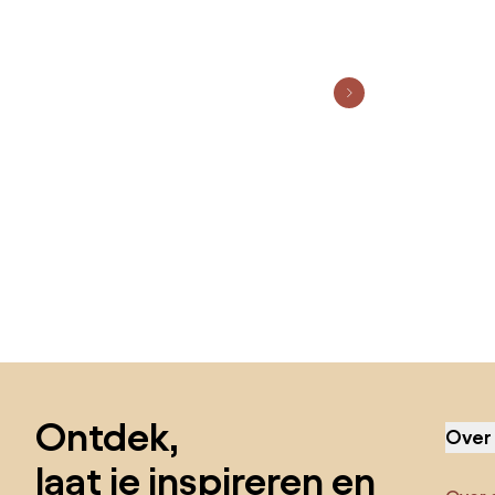
Sla de voettekst over, ga naar het begin van de pagina
Ontdek,
Over
laat je inspireren en