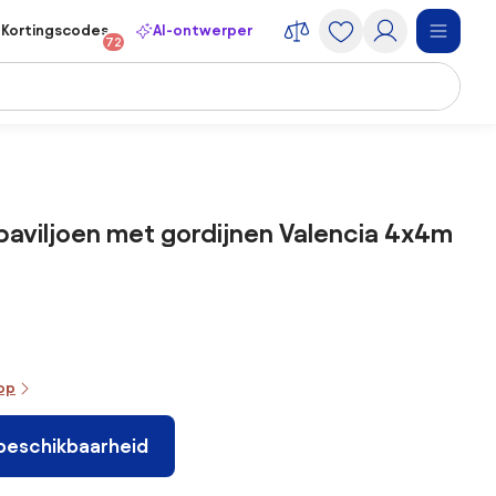
Kortingscodes
AI-ontwerper
72
npaviljoen met gordijnen Valencia 4x4m
oop
 beschikbaarheid