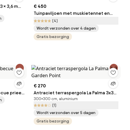
3 × 3,6 m
€ 450
Tuinpaviljoen met muskietennet en
n
gordijnen grijs Valencia 3x4m Garden
(4)
Point
Wordt verzonden over 4 dagen
Gratis bezorging
€ 270
ecue prieel
Antraciet terraspergola La Palma 3x3
300×300 cm, aluminium
Garden Point
n
(1)
Wordt verzonden over 5 dagen
Gratis bezorging