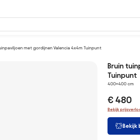
tuinpaviljoen met gordijnen Valencia 4x4m Tuinpunt
Bruin tui
Tuinpunt
Afmetingen
400×400 cm
€ 480
Bekijk prijsverl
Bekijk