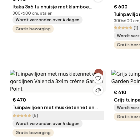
Itaka 3x6 tuinhuisje met klamboe
€ 600
300×600 cm, stalen
antraciet Tuinpunt
Tuinpavilj
Wordt verzonden over 4 dagen
300×600 cm,
gordijnen 
(1)
Gratis bezorging
Point
Wordt verz
Gratis bez
€ 410
€ 470
Grijs tuinp
Tuinpaviljoen met muskietennet en
Garden Poi
Wordt verz
gordijnen Valencia 3x4m crème
(5)
Gratis bez
Garden Point
Wordt verzonden over 4 dagen
Gratis bezorging