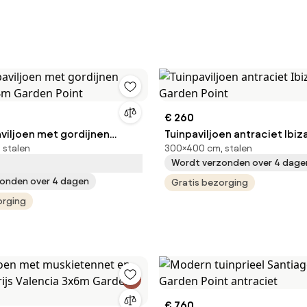
€ 260
aviljoen met gordijnen
Tuinpaviljoen antraciet Ibi
 stalen
300×400 cm, stalen
x4m Garden Point
Garden Point
Wordt verzonden over 4 dage
onden over 4 dagen
Gratis bezorging
orging
€ 760