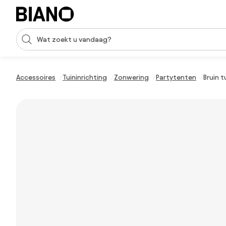
Navigatie overslaan, naar inhoud springen
Zoekopdracht invoeren
Inhoud overslaan, naar voettekst springen
Accessoires
Tuininrichting
Zonwering
Partytenten
Bruin 