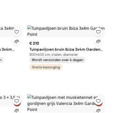
€ 210
za 3x4m
Tuinpaviljoen bruin Ibiza 3x4m Garden
300×400 cm, stalen, diameter
Point
n
Wordt verzonden over 4 dagen
Gratis bezorging