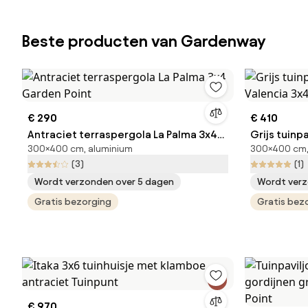
Beste producten van Gardenway
€ 290
€ 410
Antraciet terraspergola La Palma 3x4
Grijs tuinp
300×400 cm, aluminium
300×400 cm,
Garden Point
Valencia 3
(3)
(1)
Wordt verzonden over 5 dagen
Wordt verz
Gratis bezorging
Gratis bez
€ 970