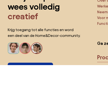
Over 
wees volledig
Werken
Neem 
creatief
Voor 
Funct
Krijg toegang tot alle functies en word
een deel van de Home&Decor-community.
Ga ze
Pro
Ik wil alle functies!