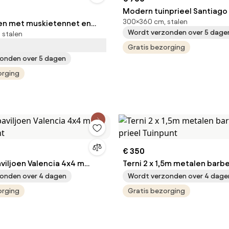
Modern tuinprieel Santiago 
300×360 cm, stalen
oen met muskietennet en
Garden Point antraciet
Wordt verzonden over 5 dage
 stalen
grijs Valencia 3x6m Garden
Gratis bezorging
onden over 5 dagen
orging
€ 350
aviljoen Valencia 4x4 m
Terni 2 x 1,5m metalen barb
nt
Tuinpunt
onden over 4 dagen
Wordt verzonden over 4 dage
orging
Gratis bezorging