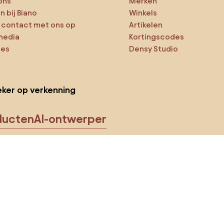
ons
Merken
 bij Biano
Winkels
contact met ons op
Artikelen
media
Kortingscodes
ies
Densy Studio
ker op verkenning
ducten
AI-ontwerper