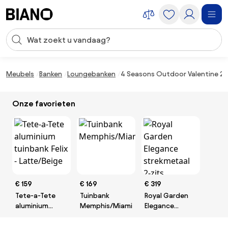
Navigatie overslaan, naar inhoud springen
Zoekopdracht invoeren
Inhoud overslaan, naar voettekst springen
Meubels
Banken
Loungebanken
4 Seasons Outdoor Valentine 2,
Onze favorieten
€ 159
€ 169
€ 319
Tete-a-Tete
Tuinbank
Royal Garden
aluminium
Memphis/Miami
Elegance
tuinbank Felix -
strekmetaal 2-
Latte/Beige
zits tuinbank -