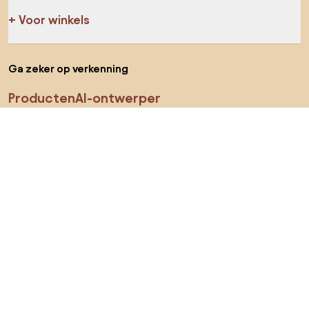
Voor winkels
Ga zeker op verkenning
Producten
AI-ontwerper
Jij kan ons op sociale media vinden
Cookies
Privacy policy
Gebruiksvoorwaarden
Kies land
© 2026 Biano B.V.