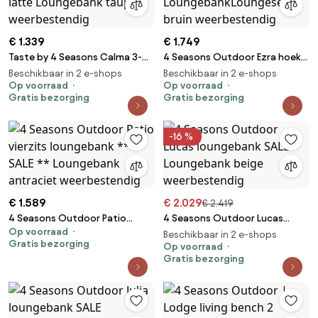
€ 1.339
€ 1.749
Taste by 4 Seasons Calma 3-
4 Seasons Outdoor Ezra hoek
zits loungebank latte
love island terre
Beschikbaar in 2 e-shops
Beschikbaar in 2 e-shops
Loungebank taupe
Op voorraad
LoungebankLoungeset bruin
Op voorraad
Gratis bezorging
Gratis bezorging
weerbestendig
weerbestendig
-16 %
€ 1.589
€ 2.029
€ 2.419
4 Seasons Outdoor Patio
4 Seasons Outdoor Lucas
Op voorraad
vierzits loungebank ** SALE **
loungebank SALE Loungebank
Beschikbaar in 2 e-shops
Gratis bezorging
Loungebank antraciet
beige weerbestendig
Op voorraad
Gratis bezorging
weerbestendig