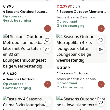
€ 995
€ 2.399
€ 2.519
4 Seasons Outdoor | Luxor
4 Seasons Outdoor Montera 3-
Op voorraad
loungebank 2.5 seaters SALE
zits loungebank terre
Beschikbaar in 2 e-shops
Gratis bezorging
Loungebank antraciet
Loungebank bruin
Op voorraad
Gratis bezorging
weerbestendig
weerbestendig
€ 3.389
4 Seasons Outdoor
€ 6.439
Metropolitan 4-zits
Beschikbaar in 2 e-shops
4 Seasons Outdoor
loungebank latte Loungebank
Op voorraad
Op voorraad
Metropolitan hoekbank latte
Gratis bezorging
Gratis bezorging
beige weerbestendig
met Volta tafels Ø 45 en 80 cm
LoungebankLoungeset beige
weerbestendig