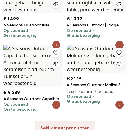
€ 1.499
€ 1.009
4 Seasons Outdoor Julia
4 Seasons Outdoor | Lodge
Op voorraad
Op voorraad
loungebank SALE Loungebank
living bench 2 seater right arm
Gratis bezorging
Gratis bezorging
beige weerbestendig
with end table, pure
weerbestendig
€ 2.179
4 Seasons Outdoor Molina 3-
zits loungebank amber
Beschikbaar in 2 e-shops
€ 4.689
Loungebank beige
Op voorraad
4 Seasons Outdoor Capalbio
Gratis bezorging
weerbestendig
Op voorraad
tuinset terre met Arizona tafel
Gratis bezorging
met keramisch blad 240 cm
Tuinset bruin weerbestendig
Bekijk meer producten