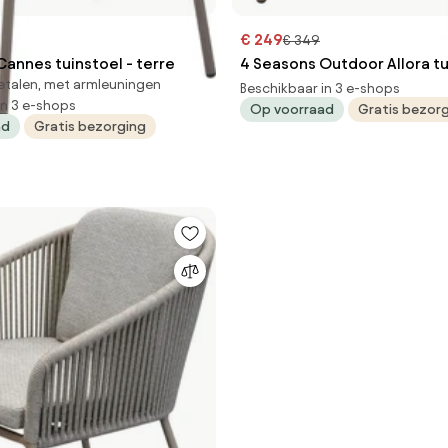
€ 249
€ 349
annes tuinstoel - terre
4 Seasons Outdoor Allora tu
etalen, met armleuningen
latte SALE Tuinstoel taupe
Beschikbaar in 3 e-shops
in 3 e-shops
Op voorraad
Gratis bezor
weerbestendig
ad
Gratis bezorging