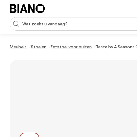
Navigatie overslaan, naar inhoud springen
Zoekopdracht invoeren
Inhoud overslaan, naar voettekst springen
Meubels
Stoelen
Eetstoel voor buiten
Taste by 4 Seasons 