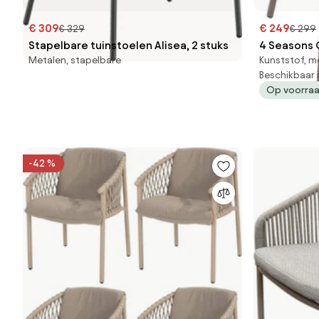
€ 309
€ 249
€ 329
€ 299
Stapelbare tuinstoelen Alisea, 2 stuks
4 Seasons C
Metalen, stapelbare
Kunststof, m
Beschikbaar 
Op voorra
-42 %