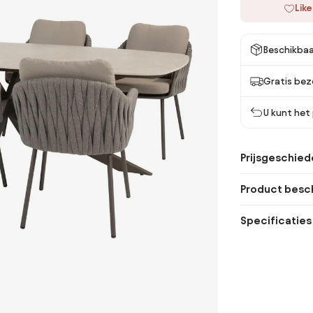
Like
Beschikbaa
Gratis bez
U kunt het
Prijsgeschied
Product besch
Specificaties