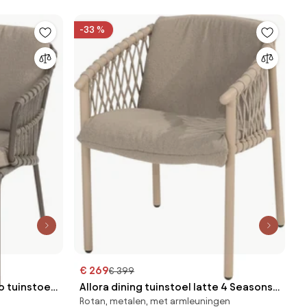
-33 %
€ 269
€ 399
 tuinstoel
Allora dining tuinstoel latte 4 Seasons
Rotan, metalen, met armleuningen
Outdoor