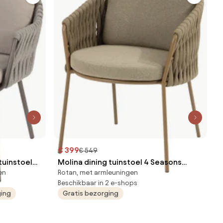
€ 399
€ 549
tuinstoel
Molina dining tuinstoel 4 Seasons
en
Rotan, met armleuningen
n weerbestendig
Outdoor
Beschikbaar in 2 e-shops
ging
Gratis bezorging