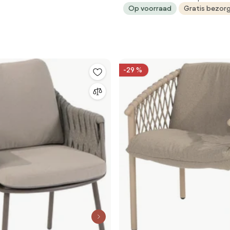
Op voorraad
Gratis bezor
weerbestendig
-29 %