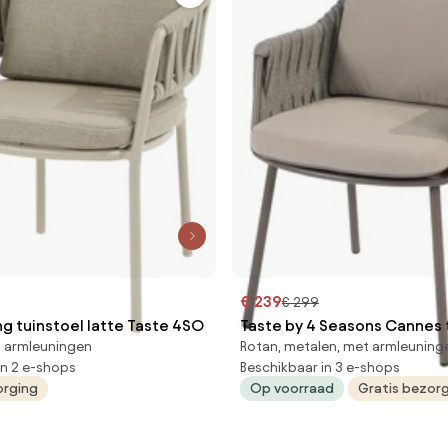
€ 239
€ 299
g tuinstoel latte Taste 4SO
Taste by 4 Seasons Cannes 
t armleuningen
Rotan, metalen, met armleuning
terre Tuinstoel brui
in 2 e-shops
Beschikbaar in 3 e-shops
orging
Op voorraad
Gratis bezor