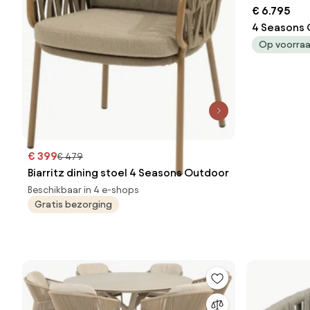
€ 6.795
4 Seasons O
amber met
Op voorra
Tuin
€ 399
€ 479
Biarritz dining stoel 4 Seasons Outdoor
Beschikbaar in 4 e-shops
Gratis bezorging