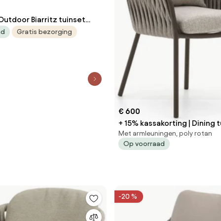
utdoor Biarritz tuinset
 Hampton tafel 300 cm
ad
Gratis bezorging
set beige weerbestendig
€ 600
+ 15% kassakorting | Dining t
Met armleuningen, poly rotan
SUNS Nappa | Rope (touw) | 
Op voorraad
Kees Smit Tuinmeubelen
-20 %