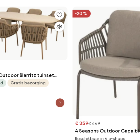
-20 %
utdoor Biarritz tuinset
 Hampton tafel 240 cm
ad
Gratis bezorging
set beige weerbestendig
€ 359
€ 449
4 Seasons Outdoor Capalbio
terre SALE Tuinstoel bruin
Beschikbaar in 4 e-shops