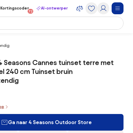
Kortingscodes
AI-ontwerper
72
endig
4 Seasons Cannes tuinset terre met
el 240 cm Tuinset bruin
endig
oop
Ga naar 4 Seasons Outdoor Store