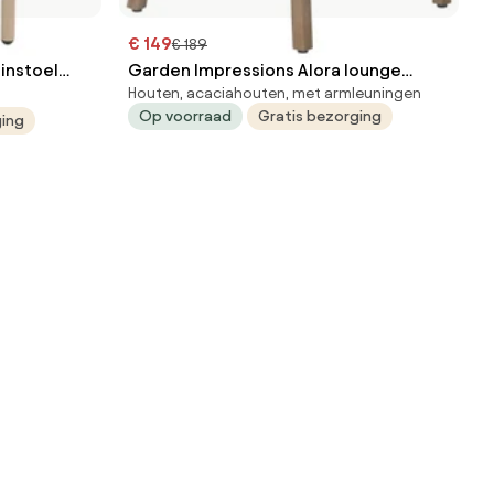
€ 149
€ 189
instoel
Garden Impressions Alora lounge
Houten, acaciahouten, met armleuningen
dining stoel - grey sand
Op voorraad
Gratis bezorging
ging