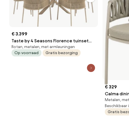
€ 3.399
Taste by 4 Seasons Florence tuinset
Rotan, metalen, met armleuningen
latte met Prado tafel met keramisch
Op voorraad
Gratis bezorging
blad Ø 160 cm Tuinset beige
weerbestendig
€ 329
Calma dinin
Metalen, me
Beschikbaar 
Gratis bez