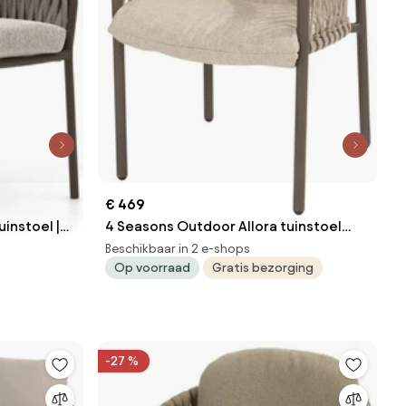
€ 469
uinstoel |
4 Seasons Outdoor Allora tuinstoel
Taupe |
terre Tuinstoel bruin weerbestendig
Beschikbaar in 2 e-shops
Op voorraad
Gratis bezorging
-27 %