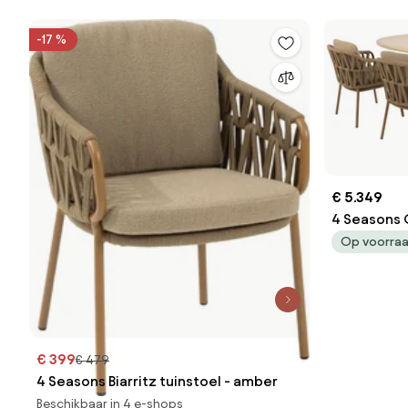
-17 %
€ 5.349
4 Seasons O
amber met
Op voorra
Tuin
€ 399
€ 479
4 Seasons Biarritz tuinstoel - amber
Beschikbaar in 4 e-shops