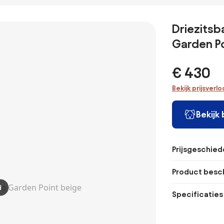
Driezitsb
Garden Po
€ 430
Bekijk prijsverl
Bekijk
Prijsgeschied
Product besch
d
Specificaties