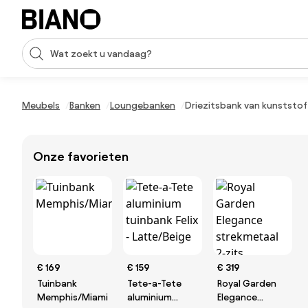
Navigatie overslaan, naar inhoud springen
Zoekopdracht invoeren
Inhoud overslaan, naar voettekst springen
Meubels
Banken
Loungebanken
Driezitsbank van kunststo
Onze favorieten
€ 169
€ 159
€ 319
Tuinbank
Tete-a-Tete
Royal Garden
Memphis/Miami
aluminium
Elegance