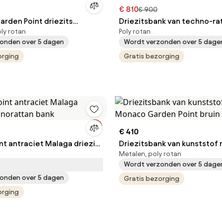
€ 810
€ 900
arden Point driezits
Driezitsbank van techno-ra
oly rotan
Poly rotan
n bank in bruin
bruin Garden Point
onden over 5 dagen
Wordt verzonden over 5 dage
orging
Gratis bezorging
€ 410
nt antraciet Malaga driezits
Driezitsbank van kunststof 
Metalen, poly rotan
an bank
Monaco Garden Point bruin
Wordt verzonden over 5 dage
onden over 5 dagen
Gratis bezorging
orging