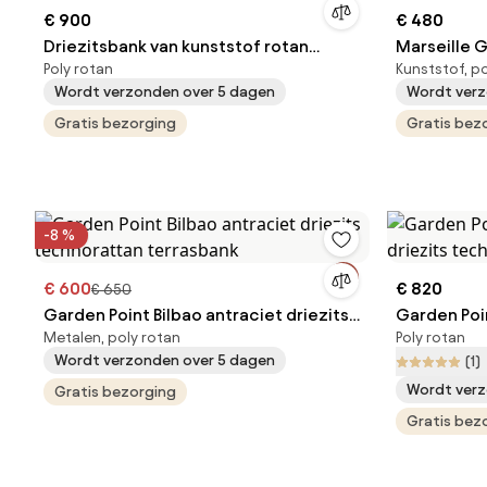
€ 900
€ 480
Driezitsbank van kunststof rotan
Marseille G
Poly rotan
Kunststof, p
Toledo beige Garden Point
technoratta
Wordt verzonden over 5 dagen
Wordt verz
Gratis bezorging
Gratis bez
-8 %
€ 600
€ 820
€ 650
Garden Point Bilbao antraciet driezits
Garden Poi
Metalen, poly rotan
Poly rotan
technorattan terrasbank
technoratt
Wordt verzonden over 5 dagen
(1)
Wordt verz
Gratis bezorging
Gratis bez