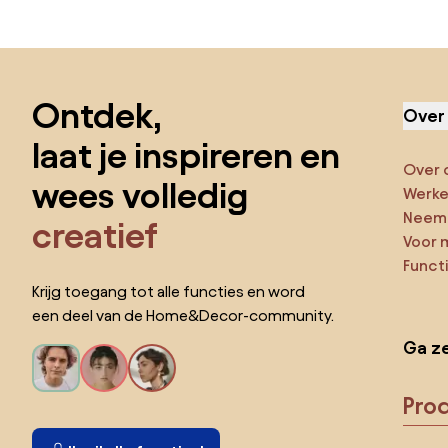
Sla de voettekst over, ga naar het begin van de pagina
Ontdek,
Over
laat je inspireren en
Over 
wees volledig
Werken
Neem 
creatief
Voor 
Funct
Krijg toegang tot alle functies en word
een deel van de Home&Decor-community.
Ga ze
Pro