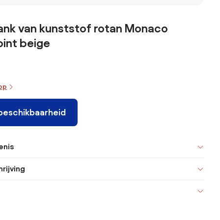
ank van kunststof rotan Monaco
int beige
oop
 beschikbaarheid
enis
rijving