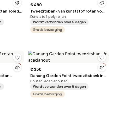
€ 480
ttan Toledo
Tweezitsbank van kunststof rotan voor
Kunststof, poly rotan
terras Bilbao Garden Point zand
n
Wordt verzonden over 5 dagen
Gratis bezorging
€ 350
rotan
Danang Garden Point tweezitsbank in
Houten, acaciahouten
acaciahout
n
Wordt verzonden over 5 dagen
Gratis bezorging