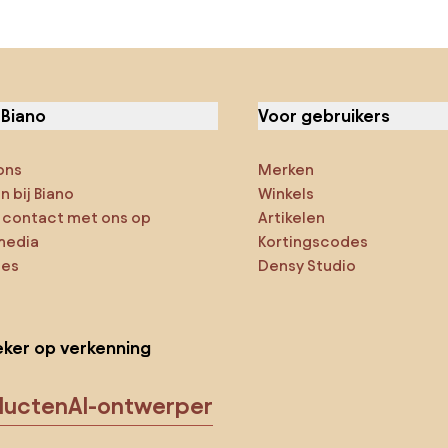
 Biano
Voor gebruikers
ons
Merken
 bij Biano
Winkels
contact met ons op
Artikelen
media
Kortingscodes
ies
Densy Studio
ker op verkenning
ducten
AI-ontwerper