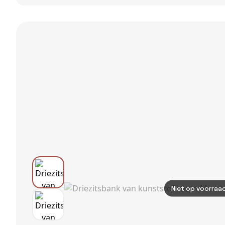
tuinbank Felix -
strekmetaal 2-
Latte/Beige
zits tuinbank -
Antraciet
Niet op voorraa