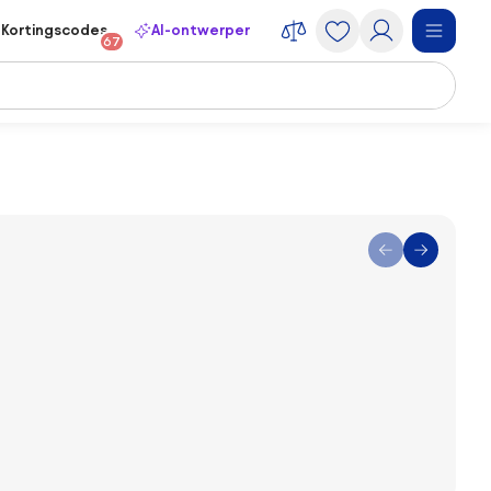
Kortingscodes
AI-ontwerper
67