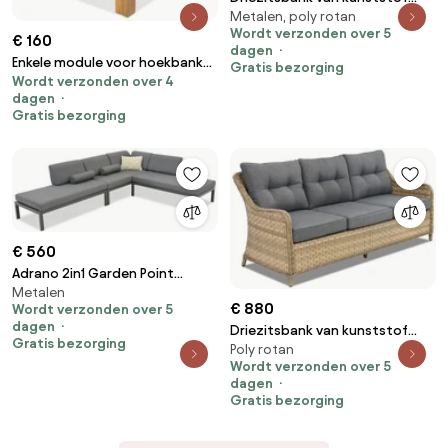
Metalen, poly rotan
rotan Monaco Garden Point
Wordt verzonden over 5
grijs
€ 160
dagen
Enkele module voor hoekbank
Gratis bezorging
Wordt verzonden over 4
Brunei Garden Point acacia
dagen
Gratis bezorging
€ 560
Adrano 2in1 Garden Point
Metalen
tuinset antraciet
€ 880
Wordt verzonden over 5
dagen
Driezitsbank van kunststof
Gratis bezorging
Poly rotan
rotan Toledo Garden Point
Wordt verzonden over 5
cappuccino
dagen
Gratis bezorging