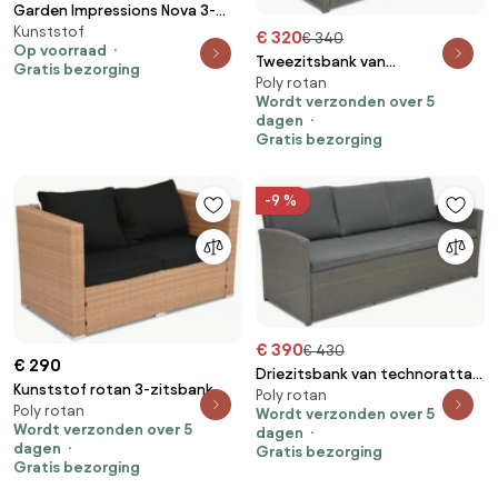
Garden Impressions Nova 3-
Kunststof
zits lounge tuinbank - vintage
€ 320
€ 340
Op voorraad
willow
Tweezitsbank van
Gratis bezorging
Poly rotan
technorattan Monaco Garden
Wordt verzonden over 5
Point antraciet
dagen
Gratis bezorging
-9 %
€ 390
€ 430
€ 290
Driezitsbank van technorattan
Kunststof rotan 3-zitsbank
Poly rotan
Monaco Garden Point
Poly rotan
Roma Garden Point honing
Wordt verzonden over 5
antraciet
Wordt verzonden over 5
dagen
dagen
Gratis bezorging
Gratis bezorging