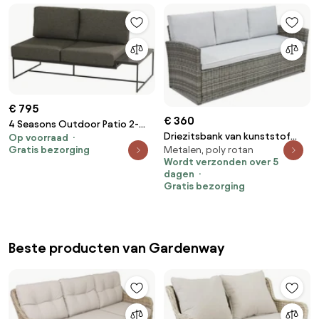
€ 795
€ 360
4 Seasons Outdoor Patio 2-
Driezitsbank van kunststof
Op voorraad
zitter Links Tuinbank antraciet
Gratis bezorging
Metalen, poly rotan
rotan Monaco Garden Point
weerbestendig
Wordt verzonden over 5
grijs
dagen
Gratis bezorging
Beste producten van Gardenway