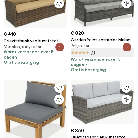
€ 820
€ 410
Garden Point antraciet Malaga
Driezitsbank van kunststof
Poly rotan
driezits technorattan bank
Metalen, poly rotan
rotan Monaco Garden Point
Wordt verzonden over 5
(1)
bruin
dagen
Wordt verzonden over 5
Gratis bezorging
dagen
Gratis bezorging
€ 360
Driezitsbank van kunststof