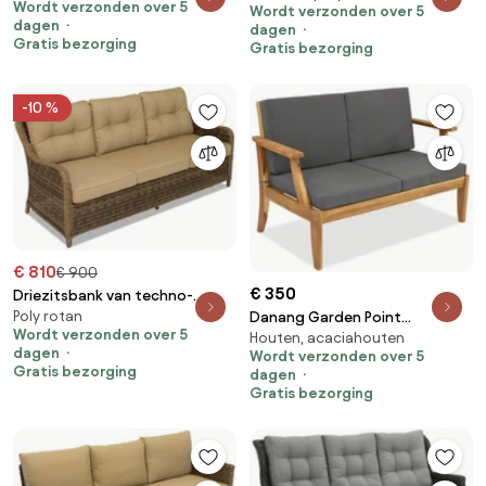
Wordt verzonden over 5
Wordt verzonden over 5
terrasbank
dagen
dagen
Gratis bezorging
Gratis bezorging
-10 %
€ 810
€ 900
€ 350
Driezitsbank van techno-
Poly rotan
Danang Garden Point
rattan Toledo bruin Garden
Wordt verzonden over 5
Houten, acaciahouten
tweezitsbank in acaciahout
Point
dagen
Wordt verzonden over 5
Gratis bezorging
dagen
Gratis bezorging