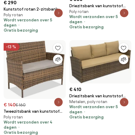
€ 290
Driezitsbank van kunststof
Kunststof rotan 2-zitsbank
Poly rotan
rotan Toledo Garden Point
Poly rotan
Roma Garden Point grijs
Wordt verzonden over 5
cappuccino
Wordt verzonden over 5
dagen
dagen
Gratis bezorging
Gratis bezorging
-13 %
€ 410
Driezitsbank van kunststof
Metalen, poly rotan
rotan Monaco Garden Point
€ 140
€ 160
Wordt verzonden over 5
bruin
Tweezitsbank van kunststof
dagen
Poly rotan
Gratis bezorging
rotan Calabria Premium Garden
Wordt verzonden over 4
Point bruin
dagen
Gratis bezorging