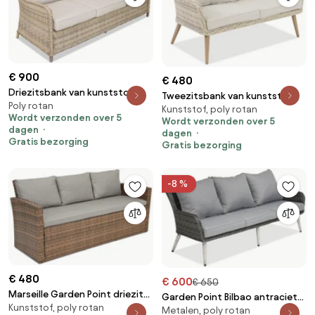
€ 900
€ 480
Driezitsbank van kunststof
Tweezitsbank van kunststof
Poly rotan
rotan Toledo beige Garden
Kunststof, poly rotan
rotan voor terras Bilbao
Wordt verzonden over 5
Point
Wordt verzonden over 5
Garden Point zand
dagen
dagen
Gratis bezorging
Gratis bezorging
-8 %
€ 480
€ 600
€ 650
Marseille Garden Point driezits
Garden Point Bilbao antraciet
Kunststof, poly rotan
technorattan bank in bruin
Metalen, poly rotan
driezits technorattan