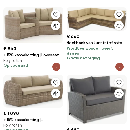
€ 660
Hoekbank van kunststof rotan
Wordt verzonden over 5
€ 860
voor terras Monaco Garden
dagen
Point bruine
+ 15% kassakorting | Loveseat
Gratis bezorging
Poly rotan
Tuin Intenso | Wicker
Op voorraad
(vlechtwerk) | 2 personen |
Tuinbank Beige | 193cm | Incl.
kussens | Kees Smit
Tuinmeubelen
€ 1.090
+ 15% kassakorting |
Poly rotan
Loungebank Tuin Intenso |
€ 680