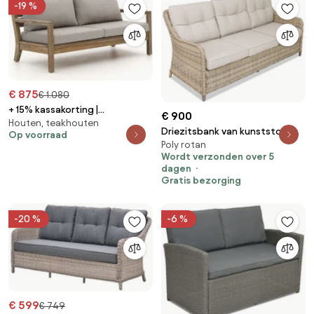
-19 %
€ 875
€ 1.080
+ 15% kassakorting |
€ 900
Houten, teakhouten
Loungebank Tuin ROUGH | Hout |
Driezitsbank van kunststof
Op voorraad
2 personen | Tuinbank Old Teak
Poly rotan
rotan Toledo beige Garden
Greywash | 150cm | Incl. kussens
Wordt verzonden over 5
Point
| Kees Smit Tuinmeubelen
dagen
Gratis bezorging
-20 %
-6 %
€ 599
€ 749