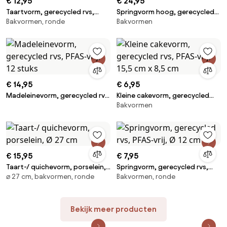
€ 12,95
€ 24,95
Taartvorm, gerecycled rvs,
Springvorm hoog, gerecycled
Bakvormen, ronde
Bakvormen
PFAS-vrij, losse bodem, 35 cm x
rvs, PFAS-vrij, 18 cm x 12 cm
11 cm
€ 14,95
€ 6,95
Madeleinevorm, gerecycled rvs,
Kleine cakevorm, gerecycled
Bakvormen
PFAS-vrij, 12 stuks
rvs, PFAS-vrij, 15,5 cm x 8,5 cm
€ 15,95
€ 7,95
Taart-/ quichevorm, porselein,
Springvorm, gerecycled rvs,
⌀ 27 cm, bakvormen, ronde
Bakvormen, ronde
Ø 27 cm
PFAS-vrij, Ø 12 cm
Bekijk meer producten