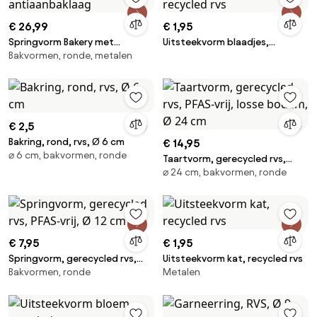
€ 26,99
€ 1,95
Springvorm Bakery met
Uitsteekvorm blaadjes,
Bakvormen, ronde, metalen
antiaanbaklaag
recycled rvs
€ 2,5
Bakring, rond, rvs, Ø 6 cm
€ 14,95
⌀ 6 cm, bakvormen, ronde
Taartvorm, gerecycled rvs,
⌀ 24 cm, bakvormen, ronde
PFAS-vrij, losse bodem, Ø 24 cm
€ 7,95
€ 1,95
Springvorm, gerecycled rvs,
Uitsteekvorm kat, recycled rvs
Bakvormen, ronde
Metalen
PFAS-vrij, Ø 12 cm