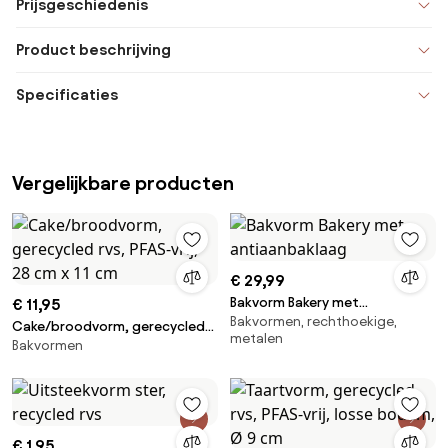
Prijsgeschiedenis
Product beschrijving
Specificaties
Vergelijkbare producten
€ 29,99
Bakvorm Bakery met
€ 11,95
Bakvormen, rechthoekige,
antiaanbaklaag
Cake/broodvorm, gerecycled
metalen
Bakvormen
rvs, PFAS-vrij, 28 cm x 11 cm
€ 1,95