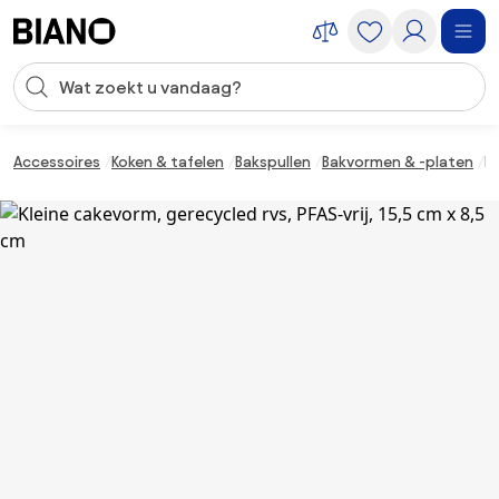
Navigatie overslaan, naar inhoud springen
Zoekopdracht invoeren
Inhoud overslaan, naar voettekst springen
Accessoires
Koken & tafelen
Bakspullen
Bakvormen & -platen
Kl