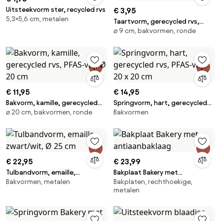
Uitsteekvorm ster, recycled rvs
€ 3,95
5,3×5,6 cm, metalen
Taartvorm, gerecycled rvs,
⌀ 9 cm, bakvormen, ronde
PFAS-vrij, losse bodem, Ø 9 cm
€ 11,95
€ 14,95
Bakvorm, kamille, gerecycled
Springvorm, hart, gerecycled
⌀ 20 cm, bakvormen, ronde
Bakvormen
rvs, PFAS-vrij, Ø 20 cm
rvs, PFAS-vrij, 20 x 20 cm
€ 22,95
€ 23,99
Tulbandvorm, emaille,
Bakplaat Bakery met
Bakvormen, metalen
Bakplaten, rechthoekige,
zwart/wit, Ø 25 cm
antiaanbaklaag
metalen