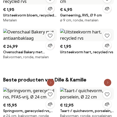
€ 1,95
€ 4,95
Uitsteekvorm bloem, recycled
Garneerring, RVS, Ø 9 cm
Metalen
⌀ 9 cm, ronde, metalen
rvs
€ 24,99
€ 1,95
Ovenschaal Bakery met
Uitsteekvorm hart, recycled rvs
Bakvormen, ronde, metalen
antiaanbaklaag
Beste producten van Dille & Kamille
€ 15,95
€ 12,95
Springvorm, gerecycled rvs,
Taart-/ quichevorm, porselein,
⌀ 24 cm, bakvormen, ronde
Bakvormen, ronde, porseleinen
PFAS-vrij, Ø 24 cm
Ø 22 cm