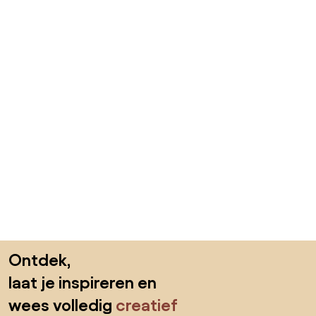
Sla de voettekst over, ga naar het begin van de pagina
Ontdek,
laat je inspireren en
wees volledig
creatief