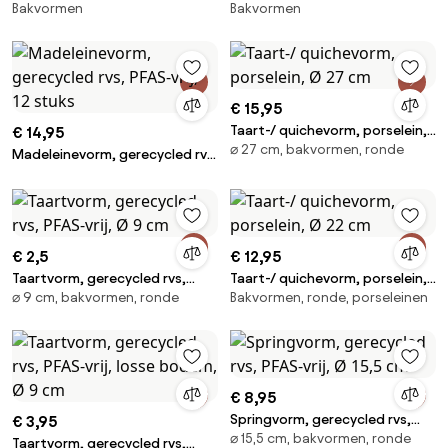
Bakvormen
Bakvormen
rvs, PFAS-vrij, 18 cm x 12 cm
rvs, PFAS-vrij, 20 x 20 cm
€ 15,95
Taart-/ quichevorm, porselein,
€ 14,95
⌀ 27 cm, bakvormen, ronde
Ø 27 cm
Madeleinevorm, gerecycled rvs,
PFAS-vrij, 12 stuks
€ 2,5
€ 12,95
Taartvorm, gerecycled rvs,
Taart-/ quichevorm, porselein,
⌀ 9 cm, bakvormen, ronde
Bakvormen, ronde, porseleinen
PFAS-vrij, Ø 9 cm
Ø 22 cm
€ 8,95
Springvorm, gerecycled rvs,
€ 3,95
⌀ 15,5 cm, bakvormen, ronde
PFAS-vrij, Ø 15,5 cm
Taartvorm, gerecycled rvs,