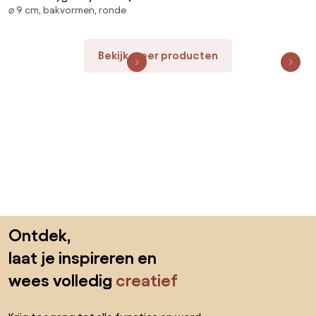
⌀ 9 cm, bakvormen, ronde
PFAS-vrij, losse bodem, Ø 9 cm
Bekijk meer producten
Sla de voettekst over, ga naar het begin van de pagina
Ontdek,
laat je inspireren en
wees volledig
creatief