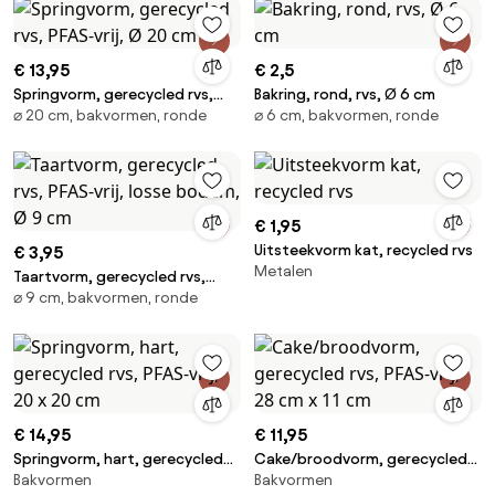
€ 13,95
€ 2,5
Springvorm, gerecycled rvs,
Bakring, rond, rvs, Ø 6 cm
⌀ 20 cm, bakvormen, ronde
⌀ 6 cm, bakvormen, ronde
PFAS-vrij, Ø 20 cm
€ 1,95
Uitsteekvorm kat, recycled rvs
€ 3,95
Metalen
Taartvorm, gerecycled rvs,
⌀ 9 cm, bakvormen, ronde
PFAS-vrij, losse bodem, Ø 9 cm
€ 14,95
€ 11,95
Springvorm, hart, gerecycled
Cake/broodvorm, gerecycled
Bakvormen
Bakvormen
rvs, PFAS-vrij, 20 x 20 cm
rvs, PFAS-vrij, 28 cm x 11 cm