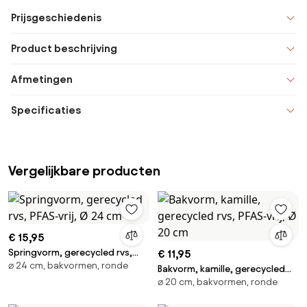
Prijsgeschiedenis
Product beschrijving
Afmetingen
Specificaties
Vergelijkbare producten
€ 15,95
Springvorm, gerecycled rvs,
€ 11,95
⌀ 24 cm, bakvormen, ronde
PFAS-vrij, Ø 24 cm
Bakvorm, kamille, gerecycled
⌀ 20 cm, bakvormen, ronde
rvs, PFAS-vrij, Ø 20 cm