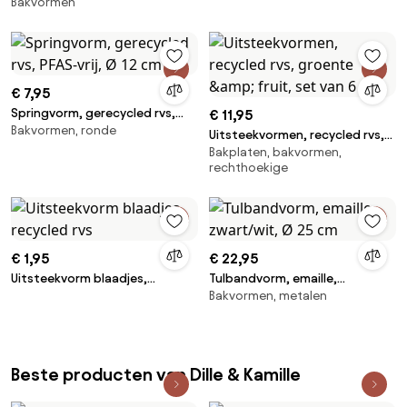
Bakvormen
rvs, PFAS-vrij, 15,5 cm x 8,5 cm
€ 7,95
Springvorm, gerecycled rvs,
€ 11,95
Bakvormen, ronde
PFAS-vrij, Ø 12 cm
Uitsteekvormen, recycled rvs,
Bakplaten, bakvormen,
groente &amp; fruit, set van 6
rechthoekige
€ 1,95
€ 22,95
Uitsteekvorm blaadjes,
Tulbandvorm, emaille,
Bakvormen, metalen
recycled rvs
zwart/wit, Ø 25 cm
Beste producten van Dille & Kamille