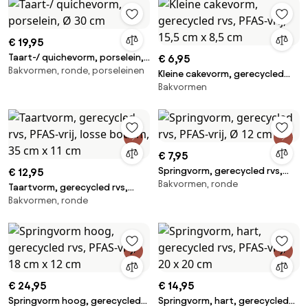
€ 19,95
Taart-/ quichevorm, porselein,
€ 6,95
Bakvormen, ronde, porseleinen
Ø 30 cm
Kleine cakevorm, gerecycled
Bakvormen
rvs, PFAS-vrij, 15,5 cm x 8,5 cm
€ 7,95
Springvorm, gerecycled rvs,
€ 12,95
Bakvormen, ronde
PFAS-vrij, Ø 12 cm
Taartvorm, gerecycled rvs,
Bakvormen, ronde
PFAS-vrij, losse bodem, 35 cm x
11 cm
€ 24,95
€ 14,95
Springvorm hoog, gerecycled
Springvorm, hart, gerecycled