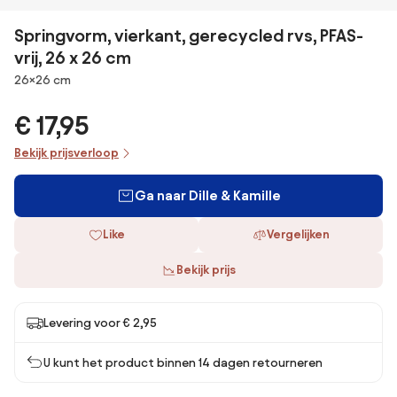
Springvorm, vierkant, gerecycled rvs, PFAS-
vrij, 26 x 26 cm
Afmetingen
26×26 cm
€ 17,95
Bekijk prijsverloop
Ga naar Dille & Kamille
Like
Vergelijken
Bekijk prijs
Levering voor € 2,95
U kunt het product binnen 14 dagen retourneren