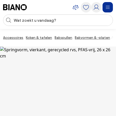
Navigatie overslaan, naar inhoud springen
Zoekopdracht invoeren
Inhoud overslaan, naar voettekst springen
Accessoires
Koken & tafelen
Bakspullen
Bakvormen & -platen
Sp