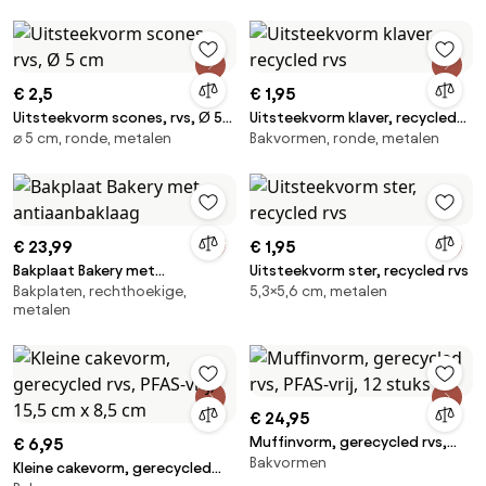
€ 2,5
€ 1,95
Uitsteekvorm scones, rvs, Ø 5
Uitsteekvorm klaver, recycled
⌀ 5 cm, ronde, metalen
Bakvormen, ronde, metalen
cm
rvs
€ 23,99
€ 1,95
Bakplaat Bakery met
Uitsteekvorm ster, recycled rvs
Bakplaten, rechthoekige,
5,3×5,6 cm, metalen
antiaanbaklaag
metalen
€ 24,95
Muffinvorm, gerecycled rvs,
€ 6,95
Bakvormen
PFAS-vrij, 12 stuks
Kleine cakevorm, gerecycled