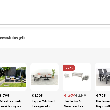
nmeubelen grijs
-22 %
€ 795
€ 1.995
€ 1.679
€ 2.149
€ 795
Monto stoel-
Lagos/Milford
Taste by 4
Hartman
bank loungeset
loungeset -
Seasons Eva
Napoli/A