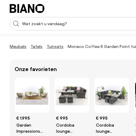
Navigatie overslaan, naar inhoud springen
Zoekopdracht invoeren
Inhoud overslaan, naar voettekst springen
Meubels
Tafels
Tuinsets
Monaco Coffee 8 Garden Point tui
Onze favorieten
€ 1.995
€ 995
€ 995
Garden
Cordoba
Cordoba
Impressions
lounge
lounge