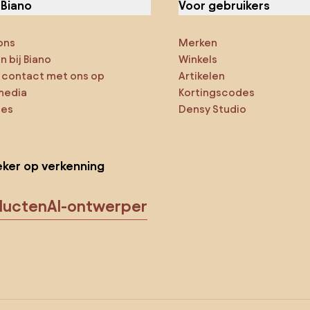
 Biano
Voor gebruikers
ons
Merken
 bij Biano
Winkels
contact met ons op
Artikelen
media
Kortingscodes
ies
Densy Studio
ker op verkenning
ducten
AI-ontwerper