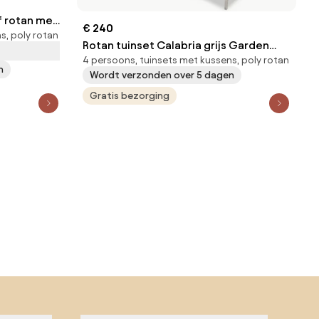
f rotan met
€ 240
s, poly rotan
ijs
Rotan tuinset Calabria grijs Garden
4 persoons, tuinsets met kussens, poly rotan
Point
n
Wordt verzonden over 5 dagen
Gratis bezorging