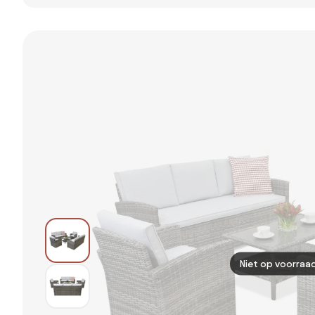
Talara stoel
diningset -
diningset -
bank loungeset
Rechts
Links
5-delig - Zand
Niet op voorraa