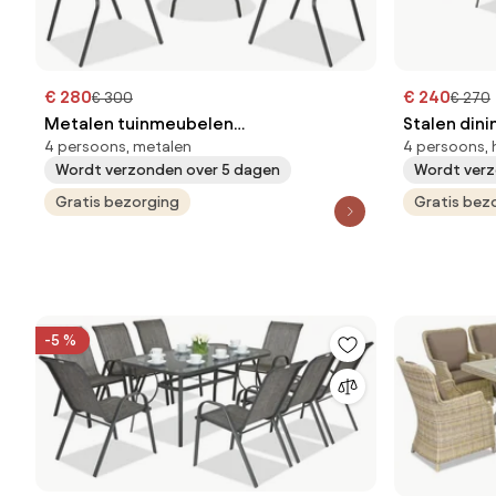
€ 280
€ 240
€ 300
€ 270
Metalen tuinmeubelen
Stalen din
4 persoons, metalen
4 persoons, 
Modena/Bergamo voor 4 personen
Modena/Ros
Wordt verzonden over 5 dagen
Wordt verz
met kleine tafel Garden Point
Garden Poi
antraciet
Gratis bezorging
Gratis bez
-5 %