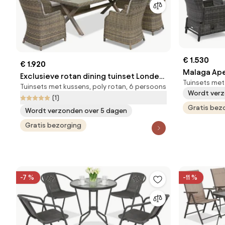
€ 1.530
€ 1.920
Malaga Ape
Exclusieve rotan dining tuinset Londen
Tuinsets met
technoratt
Tuinsets met kussens, poly rotan, 6 persoons
Garden Point cappuccino
Wordt verz
poefs
(1)
Gratis bez
Wordt verzonden over 5 dagen
Gratis bezorging
-7 %
-11 %