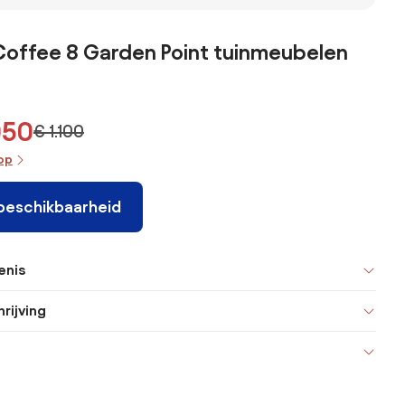
set - 5-
cm. tuinset - 7-
cm. tuinset - 7-
persoons
delig
delig
verstelbare
aar
verstelbaar
verstelbaar
tuinset 160x90
offee 8 Garden Point tuinmeubelen
cm. - Antraciet
050
€ 1.100
oop
 beschikbaarheid
enis
rijving