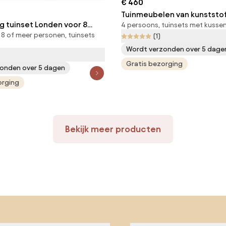
€ 460
Tuinmeubelen van kunststo
g tuinset Londen voor 8
4 persoons, tuinsets met kussen
krukken Bari Garden Point gr
 8 of meer personen, tuinsets
(1)
arden Point beige
Wordt verzonden over 5 dage
Gratis bezorging
onden over 5 dagen
orging
Bekijk meer producten