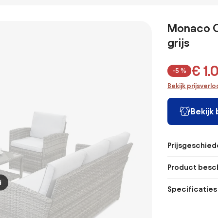
- 4-delig -
met
loungeset latte
cm. tuin
Compacte
verstelbare
SALE Loungeset
delig
loungeset
tafel - links &
beige
verstelb
Monaco C
rechts
weerbestendig
grijs
€ 1.
-5 %
Bekijk prijsverl
Bekijk
Prijsgeschied
Product besch
d
Specificaties