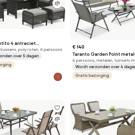
tito 4 antraciet
€ 140
 kussens, poly rotan, 6 persoons
an set met Garden Point
Taranto Garden Point meta
onden over 5 dagen
4 persoons, metalen, tuinsets 
tuinmeubelen grijs
orging
Wordt verzonden over 4 dage
Gratis bezorging