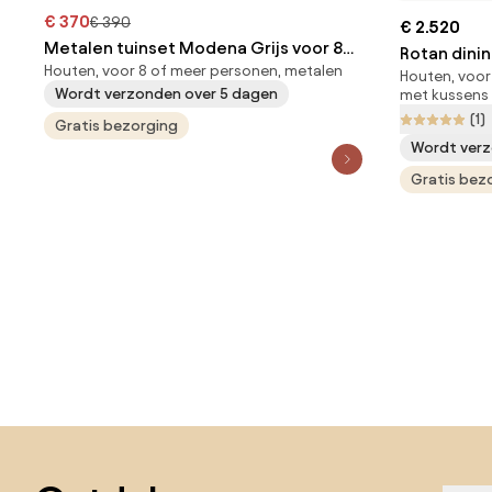
€ 370
€ 390
€ 2.520
Metalen tuinset Modena Grijs voor 8
Rotan dinin
Houten, voor 8 of meer personen, metalen
personen Garden Point
Houten, voor
personen G
Wordt verzonden over 5 dagen
met kussens
(1)
Gratis bezorging
Wordt verz
Gratis bez
Sla de voettekst over, ga naar het begin van de pagina