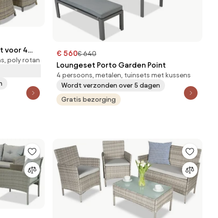
t voor 4
€ 560
€ 640
s, poly rotan
ppuccino
Loungeset Porto Garden Point
4 persoons, metalen, tuinsets met kussens
n
Wordt verzonden over 5 dagen
Gratis bezorging