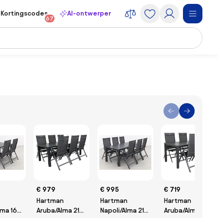
Kortingscodes
AI-ontwerper
67
€ 979
€ 995
€ 719
Hartman
Hartman
Hartman
lma 160
Aruba/Alma 210
Napoli/Alma 210
Aruba/Alma 4-