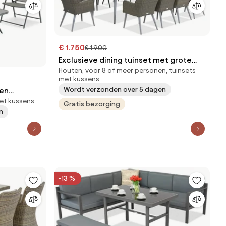
€ 1.750
€ 1.900
Exclusieve dining tuinset met grote
Houten, voor 8 of meer personen, tuinsets
tafel Córdoba voor 10 personen
met kussens
Garden Point grijs
Wordt verzonden over 5 dagen
len
met kussens
Gratis bezorging
n
-13 %