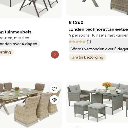
€ 1.360
Londen technorattan eetse
ing tuinmeubels
4 persoons, tuinsets met kussen
personen Garden Point ca
houten, metalen
ario voor 4 personen
(1)
onden over 4 dagen
nt bruin
Wordt verzonden over 5 dage
orging
Gratis bezorging