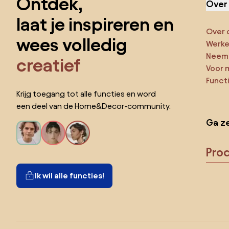
Ontdek,
Over
laat je inspireren en
Over 
wees volledig
Werken
Neem 
creatief
Voor 
Funct
Krijg toegang tot alle functies en word
een deel van de Home&Decor-community.
Ga ze
Pro
Ik wil alle functies!