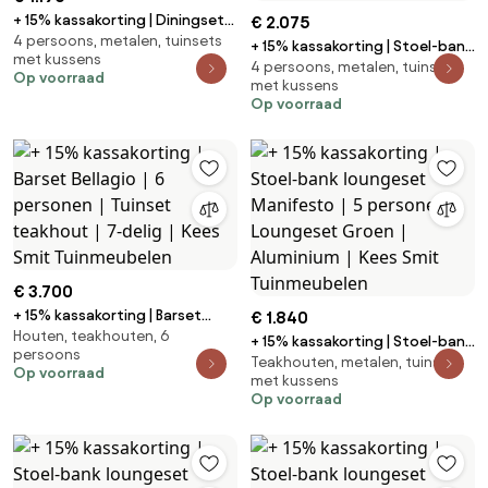
+ 15% kassakorting | Diningset
€ 2.075
4 persoons, metalen, tuinsets
Manifesto | 4 personen |
+ 15% kassakorting | Stoel-bank
met kussens
Tuinset aluminium | 5-delig |
4 persoons, metalen, tuinsets
loungeset Bellagio | 4 personen
Op voorraad
Kees Smit Tuinmeubelen
met kussens
| Loungeset Grijs | Aluminium |
Op voorraad
Kees Smit Tuinmeubelen
€ 3.700
+ 15% kassakorting | Barset
€ 1.840
Houten, teakhouten, 6
Bellagio | 6 personen | Tuinset
+ 15% kassakorting | Stoel-bank
persoons
teakhout | 7-delig | Kees Smit
Teakhouten, metalen, tuinsets
loungeset Manifesto | 5
Op voorraad
Tuinmeubelen
met kussens
personen | Loungeset Groen |
Op voorraad
Aluminium | Kees Smit
Tuinmeubelen