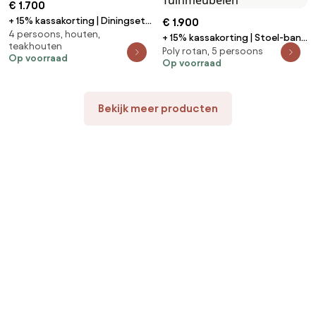
€ 1.700
+ 15% kassakorting | Diningset
€ 1.900
4 persoons, houten,
Intenso | 4 personen | Tuinset
+ 15% kassakorting | Stoel-bank
teakhouten
teakhout | 5-delig | Kees Smit
Poly rotan, 5 persoons
loungeset Intenso | 5 personen
Op voorraad
Tuinmeubelen
Op voorraad
| Loungeset Beige | Rope (touw)
| Kees Smit Tuinmeubelen
Bekijk meer producten