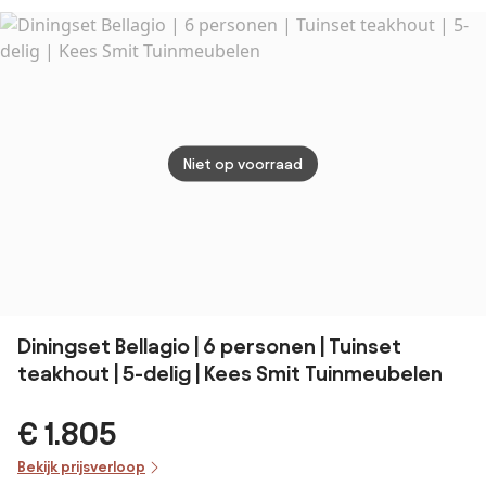
loungeset
tafel - links &
5-del
rechts
Niet op voorraad
Diningset Bellagio | 6 personen | Tuinset
teakhout | 5-delig | Kees Smit Tuinmeubelen
€ 1.805
Bekijk prijsverloop