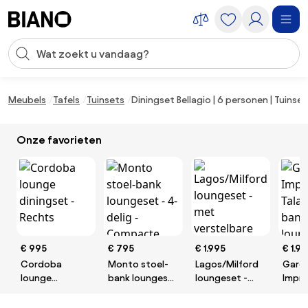
Navigatie overslaan, naar inhoud springen
Zoekopdracht invoeren
Inhoud overslaan, naar voettekst springen
Meubels
Tafels
Tuinsets
Diningset Bellagio | 6 personen | Tuinse
Onze favorieten
€ 995
€ 795
€ 1.995
€ 1.9
Cordoba
Monto stoel-
Lagos/Milford
Gard
lounge
bank loungeset
loungeset -
Impre
diningset -
- 4-delig -
met
Talar
Rechts
Compacte
verstelbare
bank 