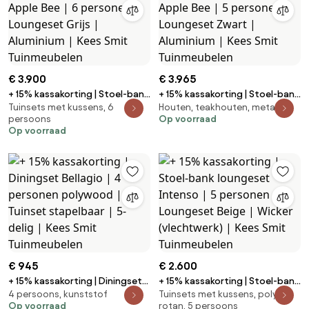
€ 3.900
€ 3.965
+ 15% kassakorting | Stoel-bank
+ 15% kassakorting | Stoel-bank
Tuinsets met kussens, 6
Houten, teakhouten, metalen
loungeset Apple Bee | 6
loungeset Apple Bee | 5
persoons
Op voorraad
personen | Loungeset Grijs |
personen | Loungeset Zwart |
Op voorraad
Aluminium | Kees Smit
Aluminium | Kees Smit
Tuinmeubelen
Tuinmeubelen
€ 945
€ 2.600
+ 15% kassakorting | Diningset
+ 15% kassakorting | Stoel-bank
4 persoons, kunststof
Tuinsets met kussens, poly
Bellagio | 4 personen polywood
loungeset Intenso | 5 personen
Op voorraad
rotan, 5 persoons
| Tuinset stapelbaar | 5-delig |
| Loungeset Beige | Wicker