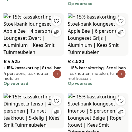
Op voorraad
Kees Smit Tuinmeubelen
(vlechtwerk) | Kees Smit
Tuinmeubelen
€ 4.425
€ 4.520
+ 15% kassakorting | Stoel-bank
+ 15% kassakorting | Stoel-bank
4 persoons, teakhouten,
Teakhouten, metalen, tuinsets
loungeset Apple Bee | 4
loungeset Apple Bee | 6
metalen
met kussens
personen | Loungeset Zwart |
personen | Loungeset Grijs |
Op voorraad
Op voorraad
Aluminium | Kees Smit
Aluminium | Kees Smit
Tuinmeubelen
Tuinmeubelen