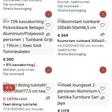
tuinbanken met kussens
grijs
Houten, teakhouten
Aluminium Grijs Lifestyle
Op voorraad
Op voorraad
Garden Furniture Marietta
Gratis bezorging
Gratis bezorging
€ 349
Boomstam tuinbank 200x40-
46,5×200×40-50 cm, houten,
50xH46,5 cm
teakhouten
Gratis bezorging
€ 300
+ 15% kassakorting |
Metalen, poly rotan
Picknickbank Bellagio |
Op voorraad
Aluminium/Polywood | 3
personen | Tuinbank Grijs |
195cm | Kees Smit Tuinmeubelen
-5 %
€ 1.899
€ 1.999
Pearl dining tuintafel
77,5×300×100 cm, houten,
300x100xH77,5 cm teak
€ 1.179