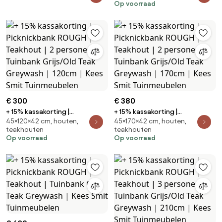
Kees Smit Tuinmeubelen
Op voorraad
Tuinbank Old Teak Greywash |
190cm | Kees Smit Tuinmeubelen
€ 300
€ 380
+ 15% kassakorting |
+ 15% kassakorting |
45×120×42 cm, houten,
45×170×42 cm, houten,
Picknickbank ROUGH | Teakhout
Picknickbank ROUGH | Teakhout
teakhouten
teakhouten
| 2 personen | Tuinbank
| 2 personen | Tuinbank
Op voorraad
Op voorraad
Grijs/Old Teak Greywash |
Grijs/Old Teak Greywash |
120cm | Kees Smit Tuinmeubelen
170cm | Kees Smit Tuinmeubelen