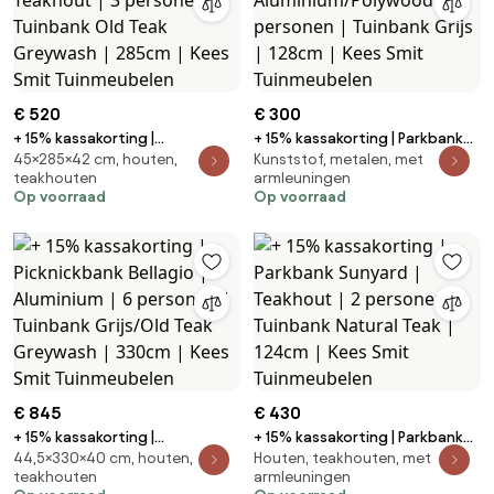
€ 520
€ 300
+ 15% kassakorting |
+ 15% kassakorting | Parkbank
45×285×42 cm, houten,
Kunststof, metalen, met
Picknickbank ROUGH | Teakhout
Bellagio | Aluminium/Polywood |
teakhouten
armleuningen
| 3 personen | Tuinbank Old Teak
2 personen | Tuinbank Grijs |
Op voorraad
Op voorraad
Greywash | 285cm | Kees Smit
128cm | Kees Smit Tuinmeubelen
Tuinmeubelen
€ 845
€ 430
+ 15% kassakorting |
+ 15% kassakorting | Parkbank
44,5×330×40 cm, houten,
Houten, teakhouten, met
Picknickbank Bellagio |
Sunyard | Teakhout | 2 personen
teakhouten
armleuningen
Aluminium | 6 personen |
| Tuinbank Natural Teak | 124cm |