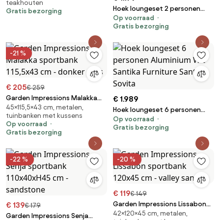
teakhouten
Hoek loungeset 2 personen
Gratis bezorging
Op voorraad
Aluminium Wit Santika Furniture
Gratis bezorging
Santika Jaya
-21 %
€ 205
€ 259
Garden Impressions Malakka
€ 1.989
45×115,5×43 cm, metalen,
sportbank 115,5x43 cm - donker
Hoek loungeset 6 personen
tuinbanken met kussens
grijs
Op voorraad
Aluminium Wit Santika Furniture
Op voorraad
Gratis bezorging
Santika Sovita
Gratis bezorging
-22 %
-20 %
€ 119
€ 149
Garden Impressions Lissabon
€ 139
€ 179
42×120×45 cm, metalen,
sportbank 120x45 cm - valley
Garden Impressions Senja