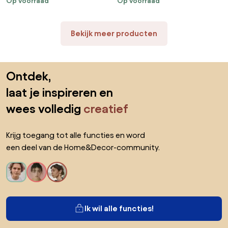
Op voorraad
Op voorraad
Tuinbank Grijs/Old Teak
Kees Smit Tuinmeubelen
Greywash | 330cm | Kees Smit
Tuinmeubelen
Bekijk meer producten
Sla de voettekst over, ga naar het begin van de pagina
Ontdek,
laat je inspireren en
wees volledig
creatief
Krijg toegang tot alle functies en word
een deel van de Home&Decor-community.
Ik wil alle functies!