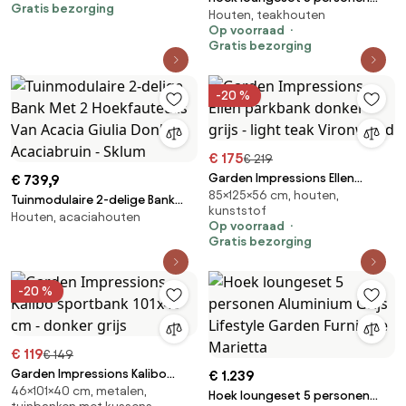
Gratis bezorging
Ewa/Pacific
Houten, teakhouten
Teak Naturel teak Lifestyle
Op voorraad
Garden Furniture Hilton
Gratis bezorging
-20 %
€ 175
€ 219
Garden Impressions Ellen
€ 739,9
85×125×56 cm, houten,
parkbank donker grijs - light
Tuinmodulaire 2-delige Bank
kunststof
teak Vironwood
Houten, acaciahouten
Met 2 Hoekfauteuils Van Acacia
Op voorraad
Giulia Donker Acaciabruin -
Gratis bezorging
Sklum
-20 %
€ 119
€ 149
Garden Impressions Kalibo
€ 1.239
46×101×40 cm, metalen,
sportbank 101x40 cm - donker
Hoek loungeset 5 personen