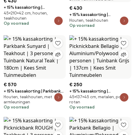
€ 430
+ 15% kassakorting |
€ 430
45×210×42 cm, houten,
Picknickbank ROUGH | Teakhout
+ 15% kassakorting |
teakhouten
| Tuinbank Old Teak Greywash |
Houten, teakhouten
Picknickbank ROUGH | Teakhout
Op voorraad
Kees Smit Tuinmeubelen
Op voorraad
| 3 personen | Tuinbank
Grijs/Old Teak Greywash |
210cm | Kees Smit Tuinmeubelen
€ 570
€ 250
+ 15% kassakorting | Parkbank
+ 15% kassakorting |
Houten, teakhouten, met
45×137×45 cm, metalen, poly
Sunyard | Teakhout | 3 personen
Picknickbank Bellagio |
armleuningen
rotan
| Tuinbank Natural Teak | 180cm |
Aluminium/Polywood | 2
Op voorraad
Op voorraad
Kees Smit Tuinmeubelen
personen | Tuinbank Grijs |
137cm | Kees Smit Tuinmeubelen