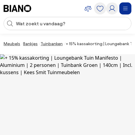
Navigatie overslaan, naar inhoud springen
Zoekopdracht invoeren
Inhoud overslaan, naar voettekst springen
Meubels
Bankjes
Tuinbanken
+ 15% kassakorting | Loungebank Tui