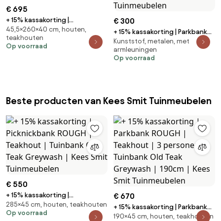
€ 695
+ 15% kassakorting |
€ 300
45,5×260×40 cm, houten,
Picknickbank Bellagio |
+ 15% kassakorting | Parkbank
teakhouten
Teakhout | 4 personen |
Kunststof, metalen, met
Bellagio | Aluminium/Polywood |
Op voorraad
Tuinbank Grijs | 260cm | Kees
armleuningen
2 personen | Tuinbank Grijs |
Op voorraad
Smit Tuinmeubelen
128cm | Kees Smit Tuinmeubelen
Beste producten van Kees Smit Tuinmeubelen
€ 550
+ 15% kassakorting |
€ 670
285×45 cm, houten, teakhouten
Picknickbank ROUGH | Teakhout
+ 15% kassakorting | Parkbank
Op voorraad
| Tuinbank Old Teak Greywash |
190×45 cm, houten, teakhouten
ROUGH | Teakhout | 3 personen |