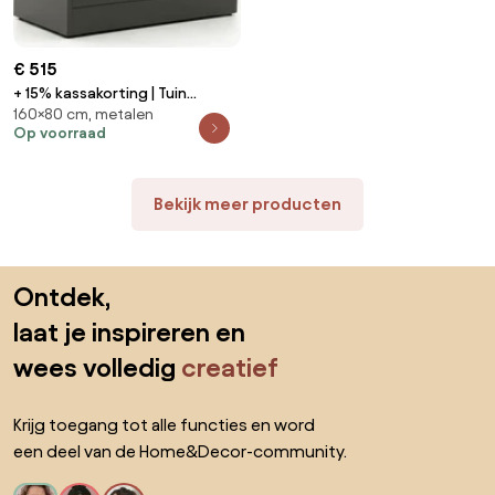
€ 515
+ 15% kassakorting | Tuin
160×80 cm, metalen
opbergbox Kees Smit |
Op voorraad
Waterdicht | Kussenbox | Staal |
Groen | 160x80cm | Kees Smit
Tuinmeubelen
Bekijk meer producten
Sla de voettekst over, ga naar het begin van de pagina
Ontdek,
laat je inspireren en
wees volledig
creatief
Krijg toegang tot alle functies en word
een deel van de Home&Decor-community.