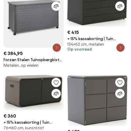
€ 415
+ 15% kassakorting | Tuin
134×62 cm, metalen
opbergbox Kees Smit |
Op voorraad
Waterdicht | Kussenbox | Staal |
€ 384,95
Grijs - Antraciet | 134x62cm |
Forzan Stalen Tuinopbergkist
Kees Smit Tuinmeubelen
Metalen, op wielen
Grijs – Grafiet & 915 L - Sklum
€ 360
+ 15% kassakorting | Tuin
76×160 cm, kunststof
opbergbox Kees Smit |