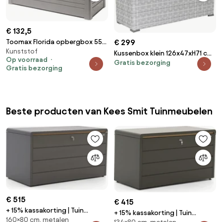
€ 132,5
€ 299
Toomax Florida opbergbox 550
Kunststof
liter - warm grijs
Kussenbox klein 126x47xH71 cm
Op voorraad
Gratis bezorging
wit grijs
Gratis bezorging
Beste producten van Kees Smit Tuinmeubelen
€ 515
€ 415
+ 15% kassakorting | Tuin
+ 15% kassakorting | Tuin
160×80 cm, metalen
opbergbox Kees Smit |