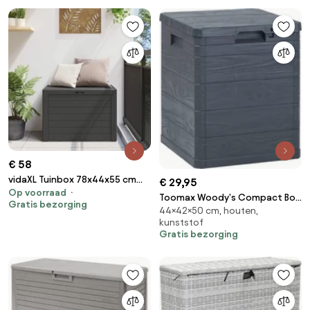
€ 58
vidaXL Tuinbox 78x44x55 cm
€ 29,95
Op voorraad
antraciet
Toomax Woody's Compact Box
Gratis bezorging
44×42×50 cm, houten,
- 90L - Donker Antraciet -
kunststof
Binnenmaat 37 x 35,5 x 47 cm -
Gratis bezorging
Buitenmaat 42 x 50 x 44 cm