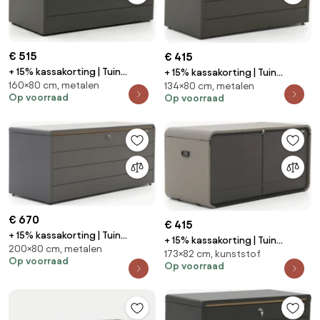
€ 515
€ 415
+ 15% kassakorting | Tuin
+ 15% kassakorting | Tuin
160×80 cm, metalen
opbergbox Kees Smit |
134×80 cm, metalen
opbergbox Kees Smit |
Op voorraad
Op voorraad
Waterdicht | Kussenbox | Staal |
Waterdicht | Kussenbox | Staal |
Groen | 160x80cm | Kees Smit
Groen | 134x80cm | Kees Smit
Tuinmeubelen
Tuinmeubelen
€ 670
€ 415
+ 15% kassakorting | Tuin
+ 15% kassakorting | Tuin
200×80 cm, metalen
opbergbox Kees Smit |
173×82 cm, kunststof
opbergbox Kees Smit |
Op voorraad
Waterdicht | Kussenbox | Staal |
Op voorraad
Spatwaterdicht | Kussenbox |
Grijs - Antraciet | 200x80cm |
Kunststof | Grijs - Antraciet |
Kees Smit Tuinmeubelen
173x82cm | Kees Smit
Tuinmeubelen