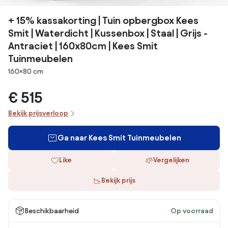
+ 15% kassakorting | Tuin opbergbox Kees
Smit | Waterdicht | Kussenbox | Staal | Grijs -
Antraciet | 160x80cm | Kees Smit
Tuinmeubelen
Afmetingen
160×80 cm
€ 515
Bekijk prijsverloop
Ga naar Kees Smit Tuinmeubelen
Like
Vergelijken
Bekijk prijs
Beschikbaarheid
Op voorraad