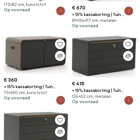
173×82 cm, kunststof
opbergbox Kees Smit |
€ 670
Op voorraad
Spatwaterdicht | Kussenbox |
+ 15% kassakorting | Tuin
Kunststof | Grijs - Antraciet |
81×134×117 cm, metalen
opbergbox Kees Smit |
173x82cm | Kees Smit
Op voorraad
Waterdicht | Kussenbox | Staal |
Tuinmeubelen
Grijs - Antraciet | 134x81cm |
Kees Smit Tuinmeubelen
€ 360
€ 415
+ 15% kassakorting | Tuin
+ 15% kassakorting | Tuin
76×160 cm, kunststof
opbergbox Kees Smit |
134×62 cm, metalen
opbergbox Kees Smit |
Op voorraad
Spatwaterdicht | Kussenbox |
Op voorraad
Waterdicht | Kussenbox | Staal |
Kunststof | Grijs - Antraciet |
Grijs - Antraciet | 134x62cm |
160x76cm | Kees Smit
Kees Smit Tuinmeubelen
Tuinmeubelen