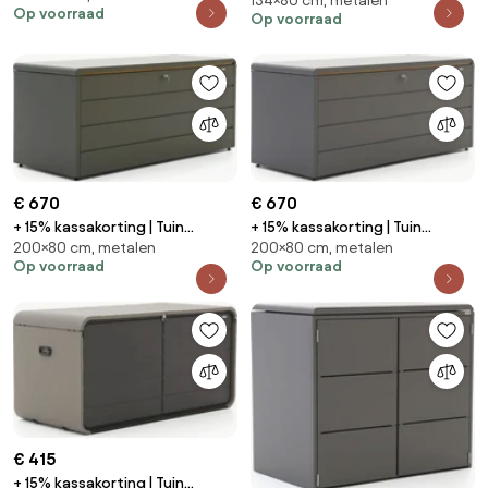
134×80 cm, metalen
opbergbox Kees Smit |
Op voorraad
Waterdicht | Kussenbox | Staal |
Op voorraad
Waterdicht | Kussenbox | Staal |
Grijs - Antraciet | 160x80cm |
Groen | 134x80cm | Kees Smit
Kees Smit Tuinmeubelen
Tuinmeubelen
€ 670
€ 670
+ 15% kassakorting | Tuin
+ 15% kassakorting | Tuin
200×80 cm, metalen
200×80 cm, metalen
opbergbox Kees Smit |
opbergbox Kees Smit |
Op voorraad
Op voorraad
Waterdicht | Kussenbox | Staal |
Waterdicht | Kussenbox | Staal |
Groen | 200x80cm | Kees Smit
Grijs - Antraciet | 200x80cm |
Tuinmeubelen
Kees Smit Tuinmeubelen
€ 415
+ 15% kassakorting | Tuin