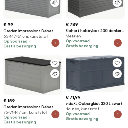
€ 789
€ 99
Biohort hobbybox 200 donker
Garden Impressions Debas
Metalen
grijs - metallic
65×147×61 cm, kunststof
opbergbox 490 liter - grijs
Op voorraad
Op voorraad
Gratis bezorging
Gratis bezorging
€ 71,99
€ 159
vidaXL Opbergkist 320 L zwart
Garden Impressions Debas
Houten, kunststof
75×71×147 cm, kunststof
opbergbox 680 liter - grijs
Op voorraad
Op voorraad
Gratis bezorging
Gratis bezorging