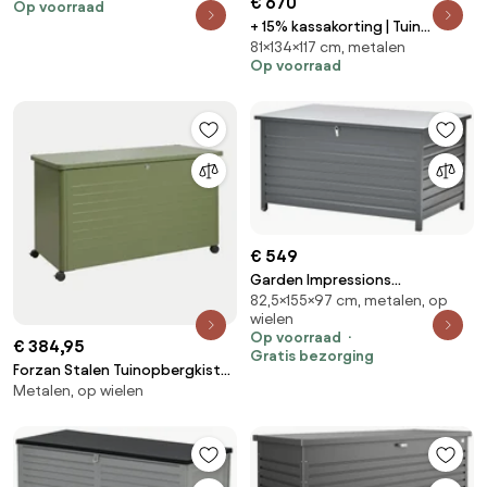
€ 670
Op voorraad
Spatwaterdicht | Kussenbox |
+ 15% kassakorting | Tuin
Kunststof | Grijs - Antraciet |
81×134×117 cm, metalen
opbergbox Kees Smit |
160x76cm | Kees Smit
Op voorraad
Waterdicht | Kussenbox | Staal |
Tuinmeubelen
Grijs - Antraciet | 134x81cm |
Kees Smit Tuinmeubelen
€ 549
Garden Impressions
82,5×155×97 cm, metalen, op
Cambridge opbergbox 1240
wielen
liter - donker grijs
Op voorraad
€ 384,95
Gratis bezorging
Forzan Stalen Tuinopbergkist
Metalen, op wielen
Groen – Intens Olijf & 915 L -
Sklum