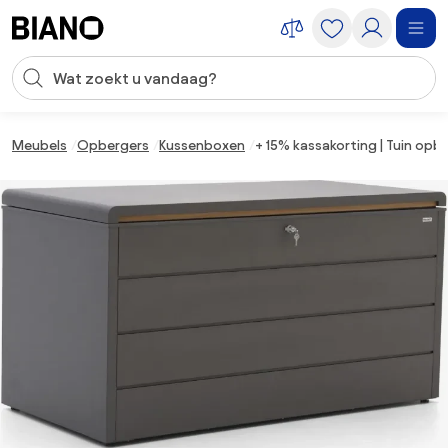
Navigatie overslaan, naar inhoud springen
Zoekopdracht invoeren
Inhoud overslaan, naar voettekst springen
Meubels
Opbergers
Kussenboxen
+ 15% kassakorting | Tuin opbe