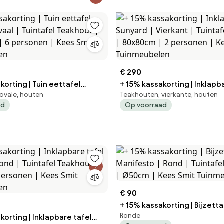
€ 290
korting | Tuin eettafel
+ 15% kassakorting | Inklapb
ovale, houten
Teakhouten, vierkante, houten
eakhout |
Sunyard | Vierkant | Tuintafel Teakhout |
ad
Op voorraad
| 6 personen | Kees Smit
80x80cm | 2 personen | Kee
len
Tuinmeubelen
€ 90
+ 15% kassakorting | Bijzetta
Ronde
korting | Inklapbare tafel
Manifesto | Rond | Tuintafel Aluminium |