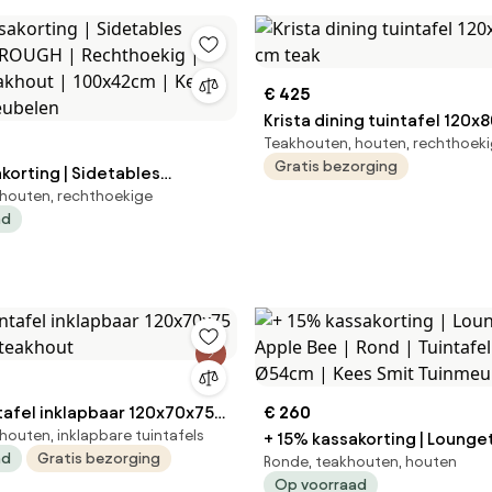
€ 425
Krista dining tuintafel 120
Teakhouten, houten, rechthoek
teak
Gratis bezorging
korting | Sidetables
houten, rechthoekige
) ROUGH | Rechthoekig |
ad
eakhout | 100x42cm | Kees
meubelen
tafel inklapbaar 120x70x75
€ 260
houten, inklapbare tuintafels
 teakhout
+ 15% kassakorting | Lounge
ad
Gratis bezorging
Ronde, teakhouten, houten
Bee | Rond | Tuintafel Teakhout | Ø54cm
Op voorraad
| Kees Smit Tuinmeubelen