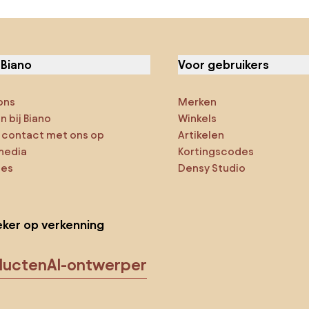
 Biano
Voor gebruikers
ons
Merken
 bij Biano
Winkels
contact met ons op
Artikelen
media
Kortingscodes
ies
Densy Studio
ker op verkenning
ducten
AI-ontwerper