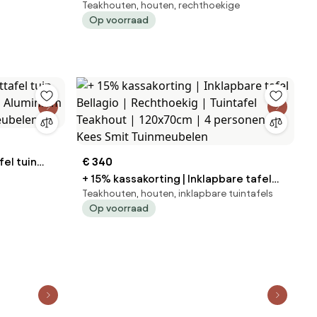
Teakhouten, houten, rechthoekige
belen
Bellagio | Rechthoekig | Tuintafel
Op voorraad
Polywood | 160x90cm | 4 personen |
Kees Smit Tuinmeubelen
fel tuin
€ 340
+ 15% kassakorting | Inklapbare tafel
Teakhouten, houten, inklapbare tuintafels
belen
Bellagio | Rechthoekig | Tuintafel
Op voorraad
Teakhout | 120x70cm | 4 personen |
Kees Smit Tuinmeubelen