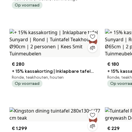
Op voorraad
Tuintafel Teakhout | 100x42cm | Kees
Smit Tuinmeubelen
€ 280
€ 180
+ 15% kassakorting | Inklapbare tafel
+ 15% kassa
Ronde, teakhouten, houten
Ronde, teak
Sunyard | Rond | Tuintafel Teakhout |
Sunyard | Rond | Tuintafel T
Op voorraad
Op voorra
Ø90cm | 2 personen | Kees Smit
Ø65cm | 2 
Tuinmeubelen
Tuinmeube
€ 1.299
€ 229