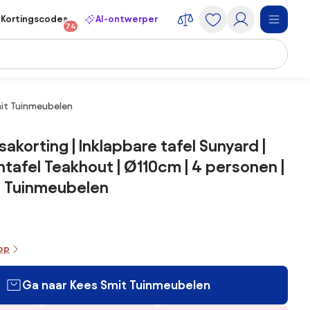
Kortingscodes
AI-ontwerper
74
Smit Tuinmeubelen
akorting | Inklapbare tafel Sunyard |
intafel Teakhout | Ø110cm | 4 personen |
t Tuinmeubelen
oop
Ga naar Kees Smit Tuinmeubelen