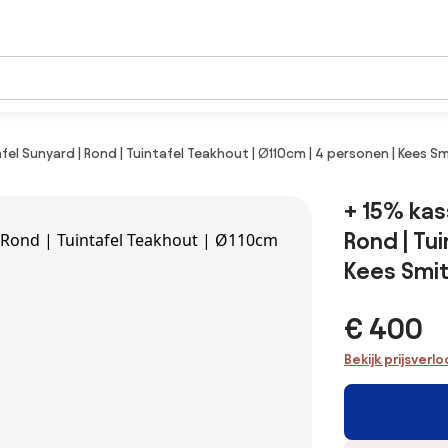
afel Sunyard | Rond | Tuintafel Teakhout | Ø110cm | 4 personen | Kees 
+ 15% kass
Rond | Tu
Kees Smi
€ 400
Bekijk prijsverl