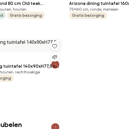
Old teak
Arizona dining tuintafel 16
houten, houten
75×160 cm, ronde, metalen
reywash Derby inklapbare
rond keramiek 4 Seasons O
ad
Gratis bezorging
Gratis bezorging
ng tuintafel 140x90xH77,5 cm
houten, rechthoekige
orging
eubelen