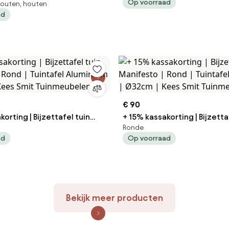
Op voorraad
houten, houten
eakhout |
Ø50cm | Kees Smit Tuinmeu
ad
personen | Kees Smit
len
€ 90
korting | Bijzettafel tuin
+ 15% kassakorting | Bijzetta
Ronde
Manifesto | Rond | Tuintafel Aluminium |
ad
Op voorraad
es Smit Tuinmeubelen
Ø32cm | Kees Smit Tuinmeu
Bekijk meer producten