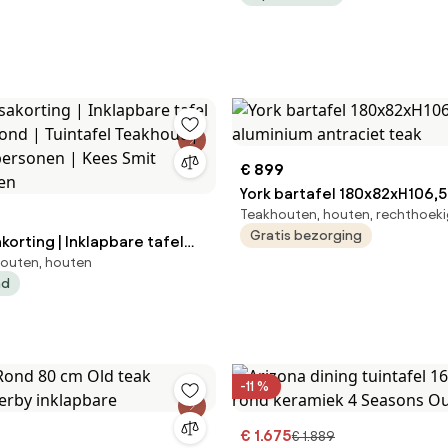
€ 899
York bartafel 180x82xH106,
Teakhouten, houten, rechthoek
aluminium antraciet teak
Gratis bezorging
korting | Inklapbare tafel
houten, houten
eakhout |
ad
personen | Kees Smit
len
-11 %
€ 1.675
€ 1.889