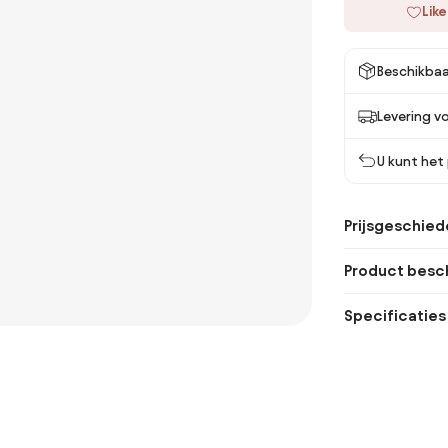
Like
Beschikbaa
Levering vo
U kunt het
Prijsgeschied
Product besch
Specificaties