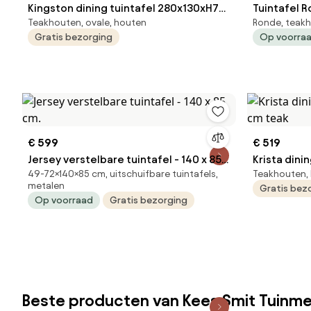
Kingston dining tuintafel 280x130xH77
Tuintafel Rond 80 cm 
Teakhouten, ovale, houten
Ronde, teak
cm teak
g
Gratis bezorging
Op voorra
€ 599
€ 519
Jersey verstelbare tuintafel - 140 x 85
Krista dini
49-72×140×85 cm, uitschuifbare tuintafels,
Teakhouten, 
cm.
teak
metalen
Gratis bez
Op voorraad
Gratis bezorging
Beste producten van Kees Smit Tuinm