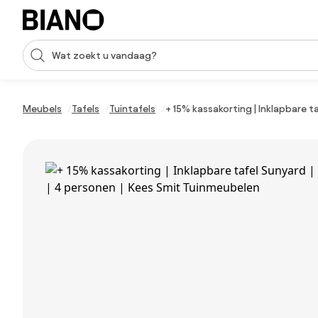
Navigatie overslaan, naar inhoud springen
Zoekopdracht invoeren
Inhoud overslaan, naar voettekst springen
Meubels
Tafels
Tuintafels
+ 15% kassakorting | Inklapbare t