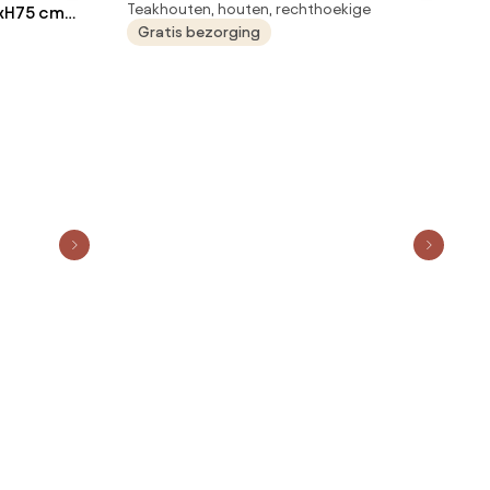
Teakhouten, houten, rechthoekige
0xH75 cm
Gratis bezorging
utdoor