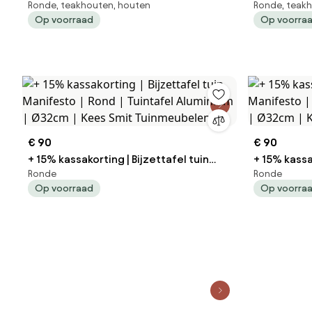
Ronde, teakhouten, houten
Ronde, teak
ROUGH | Rond | Tuintafel Teakhout |
Sunyard | Rond | Tuintafel T
Op voorraad
Op voorra
Ø150cm | 6 personen | Kees Smit
Ø65cm | 2 
Tuinmeubelen
Tuinmeube
€ 90
€ 90
+ 15% kassakorting | Bijzettafel tuin
+ 15% kassa
Ronde
Ronde
Manifesto | Rond | Tuintafel Aluminium |
Manifesto | Rond | Tuintafel Aluminium |
Op voorraad
Op voorra
Ø32cm | Kees Smit Tuinmeubelen
Ø32cm | Ke