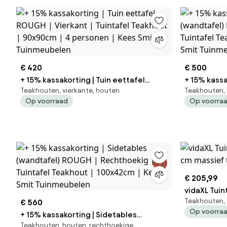
€ 420
€ 500
+ 15% kassakorting | Tuin eettafel
+ 15% kassa
Teakhouten, vierkante, houten
Teakhouten, 
ROUGH | Vierkant | Tuintafel Teakhout |
(wandtafel
Op voorraad
Op voorra
90x90cm | 4 personen | Kees Smit
Tuintafel T
Tuinmeubelen
Smit Tuin
€ 205,99
vidaXL Tuin
Teakhouten, 
€ 560
cm massief
Op voorra
+ 15% kassakorting | Sidetables
Teakhouten, houten, rechthoekige
(wandtafel) ROUGH | Rechthoekig |