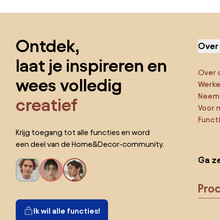
Sla de voettekst over, ga naar het begin van de pagina
Ontdek,
Over
laat je inspireren en
Over 
wees volledig
Werken
Neem 
creatief
Voor 
Funct
Krijg toegang tot alle functies en word
een deel van de Home&Decor-community.
Ga ze
Pro
Ik wil alle functies!