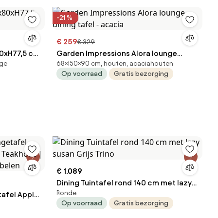
-21 %
€ 259
€ 329
x80xH77,5 cm
Garden Impressions Alora lounge
ige
68×150×90 cm, houten, acaciahouten
dining tafel - acacia
Op voorraad
Gratis bezorging
€ 1.089
Dining Tuintafel rond 140 cm met lazy
Ronde
tafel Apple
susan Grijs Trino
Op voorraad
Gratis bezorging