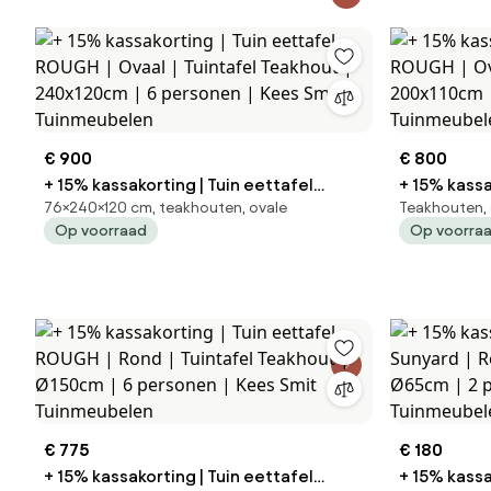
€ 900
€ 800
+ 15% kassakorting | Tuin eettafel
+ 15% kassa
76×240×120 cm, teakhouten, ovale
Teakhouten, 
ROUGH | Ovaal | Tuintafel Teakhout |
ROUGH | Ovaal | Tuintafel T
Op voorraad
Op voorra
240x120cm | 6 personen | Kees Smit
200x110cm 
Tuinmeubelen
Tuinmeube
€ 775
€ 180
+ 15% kassakorting | Tuin eettafel
+ 15% kassa