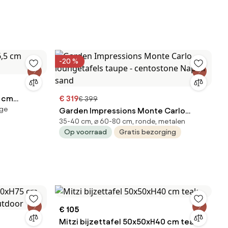
-20 %
5 cm
€ 319
€ 399
ige
Garden Impressions Monte Carlo
35-40 cm, ⌀ 60-80 cm, ronde, metalen
loungetafels taupe - centostone
Op voorraad
Gratis bezorging
Napoli sand
€ 105
Mitzi bijzettafel 50x50xH40 cm teak