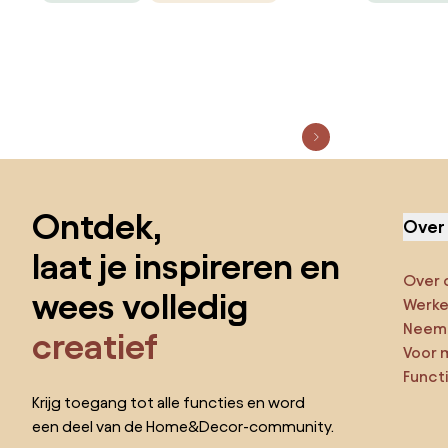
Sla de voettekst over, ga naar het begin van de pagina
Ontdek,
Over
laat je inspireren en
Over 
wees volledig
Werken
Neem 
creatief
Voor 
Funct
Krijg toegang tot alle functies en word
een deel van de Home&Decor-community.