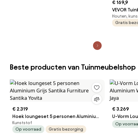
€ 169,9
VEVOR Tuin
Houten, kuns
128 cm 363
Gratis bez
3 personen
frame met 
armleuninge
park, tuin,
Beste producten van Tuinmeubelshop
€ 2.319
€ 3.269
Hoek loungeset 5 personen Aluminium
U-Vorm Lou
Kunststof
Grijs Santika Furniture Santika Yovita
Aluminium Wit Santika Furnitur
Op voorra
Op voorraad
Gratis bezorging
Jaya