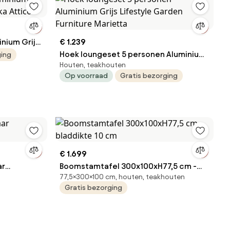
nium Grijs
€ 1.239
tico
Hoek loungeset 5 personen Aluminium
ging
Houten, teakhouten
Grijs Lifestyle Garden Furniture
Op voorraad
Gratis bezorging
Marietta
€ 1.699
ar
Boomstamtafel 300x100xH77,5 cm -
77,5×300×100 cm, houten, teakhouten
bladdikte 10 cm
Gratis bezorging