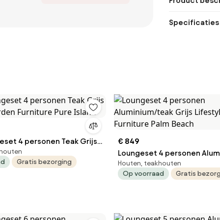
Product besch
Specificaties
eset 4 personen Teak Grijs
€ 849
khouten
arden Furniture Pure Island
Loungeset 4 personen Alum
ad
Gratis bezorging
Houten, teakhouten
Grijs Lifestyle Garden Furni
Op voorraad
Gratis bezor
Beach