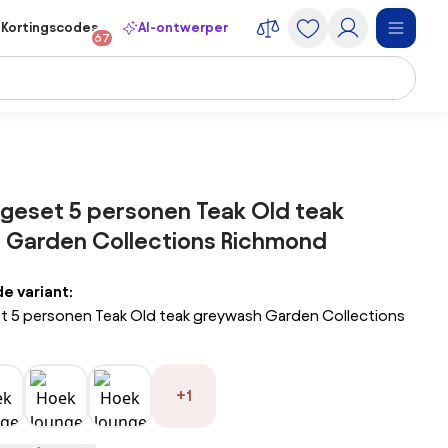
Kortingscodes
AI-ontwerper
67
geset 5 personen Teak Old teak
 Garden Collections Richmond
 variant:
t 5 personen Teak Old teak greywash Garden Collections
+1