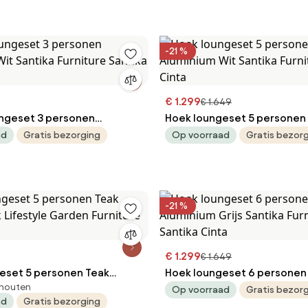
-21 %
€ 1.299
€ 1.649
ngeset 3 personen
Hoek loungeset 5 personen
it Santika Furniture Santika
Wit Santika Furniture Santi
ad
Gratis bezorging
Op voorraad
Gratis bezor
-21 %
€ 1.299
€ 1.649
eset 5 personen Teak
Hoek loungeset 6 personen
khouten
iture
Grijs Santika Furniture San
Op voorraad
Gratis bezor
ad
Gratis bezorging