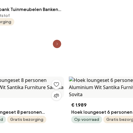
bank Tuinmeubelen Banken
tstof
 kg Draagvermogen voor 2-
orging
, Weerbestendig kunststof
rugleuning en brede
n, Patiobank voor tuin,
 houtkleur
€ 1.989
ngeset 8 personen
Hoek loungeset 6 personen
e Santika
Wit Santika Furniture Santi
ad
Gratis bezorging
Op voorraad
Gratis bezor