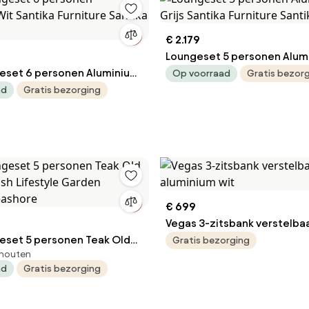
€ 2.179
Loungeset 5 personen Alumi
eset 6 personen Aluminium
Santika Furniture Santika At
Op voorraad
Gratis bezor
ika Furniture Santika Sovita
ad
Gratis bezorging
€ 699
Vegas 3-zitsbank verstelba
eset 5 personen Teak Old
aluminium wit
Gratis bezorging
khouten
e Garden
ad
Gratis bezorging
Seashore