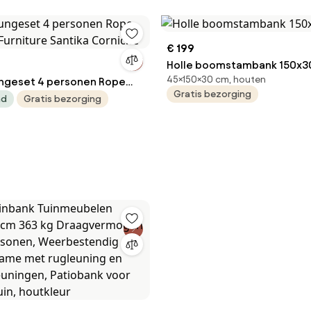
€ 199
Holle boomstambank 150x3
45×150×30 cm, houten
ngeset 4 personen Rope
Gratis bezorging
 Furniture Santika Corniche
ad
Gratis bezorging