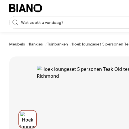
Navigatie overslaan, naar inhoud springen
Zoekopdracht invoeren
Inhoud overslaan, naar voettekst springen
Meubels
Bankjes
Tuinbanken
Hoek loungeset 5 personen Te