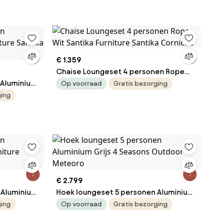
€ 1.359
Chaise Loungeset 4 personen Rope
 Aluminium
Wit Santika Furniture Santika Corniche
Op voorraad
Gratis bezorging
ka Cinta
ging
€ 2.799
 Aluminium
Hoek loungeset 5 personen Aluminium
tika Cinta
Grijs 4 Seasons Outdoor Meteoro
ging
Op voorraad
Gratis bezorging