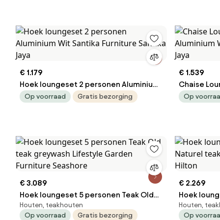
€ 1.179
€ 1.539
Hoek loungeset 2 personen Aluminium
Chaise Lou
Wit Santika Furniture Santika Jaya
Aluminium W
Op voorraad
Gratis bezorging
Op voorra
Jaya
€ 3.089
€ 2.269
Hoek loungeset 5 personen Teak Old
Hoek loung
Houten, teakhouten
Houten, tea
teak greywash Lifestyle Garden
Naturel teak Lifestyle Garden Furn
Op voorraad
Gratis bezorging
Op voorra
Furniture Seashore
Hilton