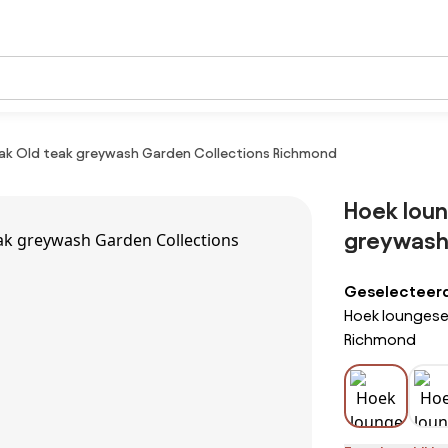
ak Old teak greywash Garden Collections Richmond
Hoek loun
greywash
Geselecteerde
Hoek loungese
Richmond