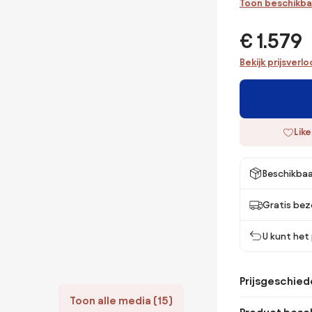
Toon beschikba
€ 1.579
Bekijk prijsverl
Like
Beschikbaa
Gratis bez
U kunt het
Prijsgeschied
Toon alle media (15)