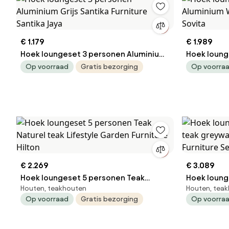
€ 1.179
€ 1.989
Hoek loungeset 3 personen Aluminium
Hoek loung
Grijs Santika Furniture Santika Jaya
Wit Sant
Op voorraad
Gratis bezorging
Op voorra
€ 2.269
€ 3.089
Hoek loungeset 5 personen Teak
Hoek loung
Houten, teakhouten
Houten, tea
Naturel teak Lifestyle Garden Furniture
teak greywash Lifestyl
Op voorraad
Gratis bezorging
Op voorra
Hilton
Furniture 