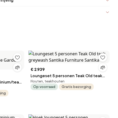
rijving
€ 2.939
Loungeset 5 personen Teak Old teak
Houten, teakhouten
inium/teak
greywash Santika Furniture Santika
Op voorraad
Gratis bezorging
ture Palm
ging