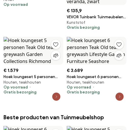
Aluminium/Polywood | 2
Op voorraad
personen | Tuinbank Grijs |
€ 135,9
137cm | Kees Smit Tuinmeubelen
VEVOR Tuinbank Tuinmeubelen
Kunststof
Banken 113 cm 272 kg
Gratis bezorging
Draagvermogen,
Weerbestendige verandabank
met verstelbare voetkussens
en dikke poten, Kunststof
terrasbank voor tuin, park,
veranda, zwart
€ 1.579
€ 3.689
Hoek loungeset 5 personen
Hoek loungeset 6 personen
Houten, teakhouten
Houten, teakhouten
Teak Old teak greywash
Teak Old teak greywash
Op voorraad
Op voorraad
Garden Collections Richmond
Lifestyle Garden Furniture
Gratis bezorging
Gratis bezorging
Seashore
Beste producten van Tuinmeubelshop