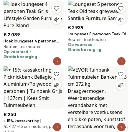
€ 2.939
Loungeset 5 personen Teak Old
€ 2.089
Houten, teakhouten
teak greywash Santika
Hoek loungeset 4 personen
Op voorraad
Furniture Santika
Houten, teakhouten
Teak Grijs Lifestyle Garden
Gratis bezorging
Op voorraad
Furniture Pure Island
Gratis bezorging
€ 250
+ 15% kassakorting |
45×137×45 cm, metalen, poly
Picknickbank Bellagio |
rotan