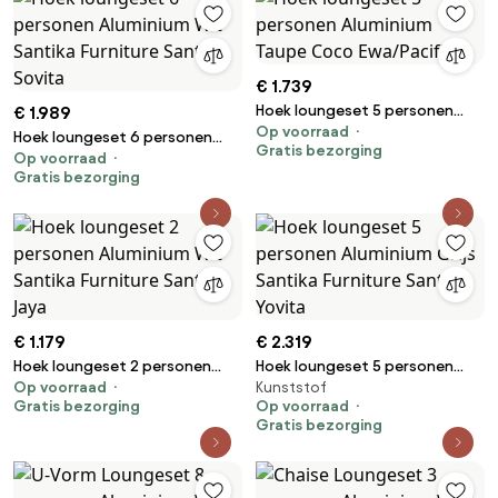
€ 1.739
Hoek loungeset 5 personen
€ 1.989
Op voorraad
Aluminium Taupe Coco
Hoek loungeset 6 personen
Gratis bezorging
Ewa/Pacific
Op voorraad
Aluminium Wit Santika Furniture
Gratis bezorging
Santika Sovita
€ 1.179
€ 2.319
Hoek loungeset 2 personen
Hoek loungeset 5 personen
Op voorraad
Kunststof
Aluminium Wit Santika Furniture
Aluminium Grijs Santika
Gratis bezorging
Op voorraad
Santika Jaya
Furniture Santika Yovita
Gratis bezorging