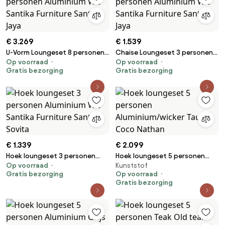
€ 3.269
€ 1.539
U-Vorm Loungeset 8 personen
Chaise Loungeset 3 personen
Op voorraad
Op voorraad
Aluminium Wit Santika Furniture
Aluminium Wit Santika Furniture
Gratis bezorging
Gratis bezorging
Santika Jaya
Santika Jaya
€ 1.339
€ 2.099
Hoek loungeset 3 personen
Hoek loungeset 5 personen
Op voorraad
Kunststof
Aluminium Wit Santika Furniture
Aluminium/wicker Taupe Coco
Gratis bezorging
Op voorraad
Santika Sovita
Nathan
Gratis bezorging