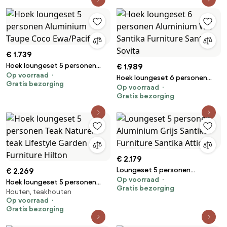
€ 1.739
Hoek loungeset 5 personen
€ 1.989
Op voorraad
Aluminium Taupe Coco
Hoek loungeset 6 personen
Gratis bezorging
Ewa/Pacific
Op voorraad
Aluminium Wit Santika Furniture
Gratis bezorging
Santika Sovita
€ 2.179
Loungeset 5 personen
€ 2.269
Op voorraad
Aluminium Grijs Santika
Hoek loungeset 5 personen
Gratis bezorging
Furniture Santika Attico
Houten, teakhouten
Teak Naturel teak Lifestyle
Op voorraad
Garden Furniture Hilton
Gratis bezorging