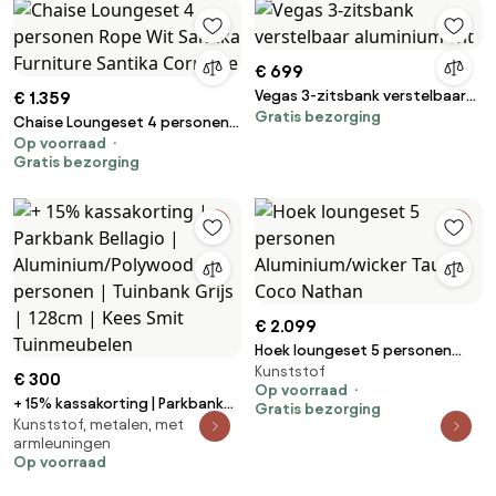
€ 699
Vegas 3-zitsbank verstelbaar
€ 1.359
Gratis bezorging
aluminium wit
Chaise Loungeset 4 personen
Op voorraad
Rope Wit Santika Furniture
Gratis bezorging
Santika Corniche
€ 2.099
Hoek loungeset 5 personen
Kunststof
Aluminium/wicker Taupe Coco
€ 300
Op voorraad
Nathan
+ 15% kassakorting | Parkbank
Gratis bezorging
Kunststof, metalen, met
Bellagio | Aluminium/Polywood |
armleuningen
2 personen | Tuinbank Grijs |
Op voorraad
128cm | Kees Smit Tuinmeubelen