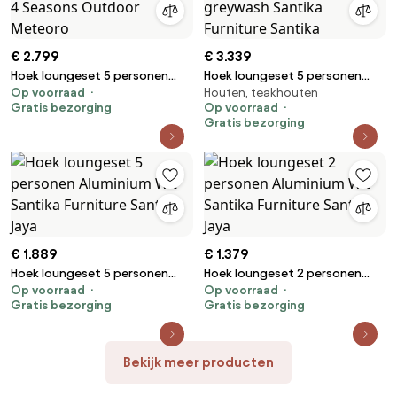
€ 2.799
€ 3.339
Hoek loungeset 5 personen
Hoek loungeset 5 personen
Op voorraad
Houten, teakhouten
Aluminium Grijs 4 Seasons
Teak Old teak greywash
Gratis bezorging
Op voorraad
Outdoor Meteoro
Santika Furniture Santika
Gratis bezorging
€ 1.889
€ 1.379
Hoek loungeset 5 personen
Hoek loungeset 2 personen
Op voorraad
Op voorraad
Aluminium Wit Santika Furniture
Aluminium Wit Santika Furniture
Gratis bezorging
Gratis bezorging
Santika Jaya
Santika Jaya
Bekijk meer producten