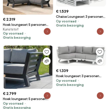
€ 1.539
Chaise Loungeset 3 personen
€ 2.319
Op voorraad
Aluminium Wit Santika Furniture
Hoek loungeset 5 personen
Gratis bezorging
Santika Jaya
Kunststof
Aluminium Grijs Santika
Op voorraad
Furniture Santika Yovita
Gratis bezorging
€ 1.339
Hoek loungeset 3 personen
Op voorraad
Aluminium Wit Santika Furniture
Gratis bezorging
Santika Sovita
€ 2.799
Hoek loungeset 5 personen
Op voorraad
Aluminium Grijs 4 Seasons
Gratis bezorging
Outdoor Meteoro