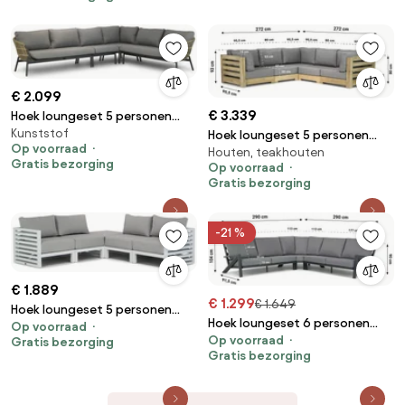
€ 2.099
€ 3.339
Hoek loungeset 5 personen
Kunststof
Aluminium/wicker Taupe Coco
Hoek loungeset 5 personen
Op voorraad
Houten, teakhouten
Nathan
Teak Old teak greywash
Gratis bezorging
Op voorraad
Santika Furniture Santika
Gratis bezorging
-21 %
€ 1.889
€ 1.299
€ 1.649
Hoek loungeset 5 personen
Hoek loungeset 6 personen
Op voorraad
Aluminium Wit Santika Furniture
Op voorraad
Aluminium Grijs Santika
Gratis bezorging
Santika Jaya
Gratis bezorging
Furniture Santika Cinta