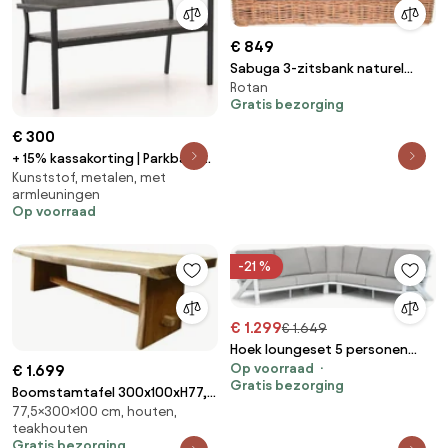
€ 849
Sabuga 3-zitsbank naturel
Rotan
rotan
Gratis bezorging
€ 300
+ 15% kassakorting | Parkbank
Kunststof, metalen, met
Bellagio | Aluminium/Polywood |
armleuningen
2 personen | Tuinbank Grijs |
Op voorraad
128cm | Kees Smit Tuinmeubelen
-21 %
€ 1.299
€ 1.649
Hoek loungeset 5 personen
Op voorraad
€ 1.699
Aluminium Wit Santika Furniture
Gratis bezorging
Santika Cinta
Boomstamtafel 300x100xH77,5
77,5×300×100 cm, houten,
cm - bladdikte 10 cm
teakhouten
Gratis bezorging