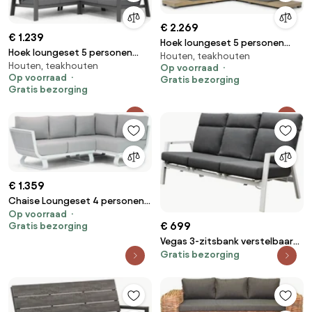
€ 2.269
€ 1.239
Hoek loungeset 5 personen
Hoek loungeset 5 personen
Houten, teakhouten
Teak Naturel teak Lifestyle
Houten, teakhouten
Aluminium Grijs Lifestyle
Op voorraad
Garden Furniture Hilton
Op voorraad
Gratis bezorging
Garden Furniture Marietta
Gratis bezorging
€ 1.359
Chaise Loungeset 4 personen
Op voorraad
Rope Wit Santika Furniture
€ 699
Gratis bezorging
Santika Corniche
Vegas 3-zitsbank verstelbaar
Gratis bezorging
aluminium wit