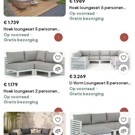
€ 1.989
Hoek loungeset 6 personen
Op voorraad
Aluminium Wit Santika Furniture
Gratis bezorging
Santika Sovita
€ 1.739
Hoek loungeset 5 personen
Op voorraad
Aluminium Taupe Coco
Gratis bezorging
Ewa/Pacific
€ 3.269
U-Vorm Loungeset 8 personen
€ 1.179
Op voorraad
Aluminium Wit Santika Furniture
Hoek loungeset 2 personen
Gratis bezorging
Santika Jaya
Op voorraad
Aluminium Wit Santika Furniture
Gratis bezorging
Santika Jaya