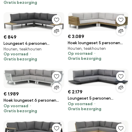
Gratis bezorging
€ 3.089
€ 849
Hoek loungeset 5 personen
Loungeset 4 personen
Houten, teakhouten
Teak Old teak greywash
Houten, teakhouten
Aluminium/teak Grijs Lifestyle
Op voorraad
Op voorraad
Lifestyle Garden Furniture
Garden Furniture Palm Beach
Gratis bezorging
Gratis bezorging
Seashore
€ 2.179
€ 1.989
Loungeset 5 personen
Hoek loungeset 6 personen
Op voorraad
Aluminium Grijs Santika
Op voorraad
Aluminium Wit Santika Furniture
Gratis bezorging
Furniture Santika Attico
Gratis bezorging
Santika Sovita