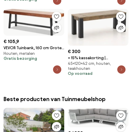
€ 105,9
VEVOR Tuinbank, 160 cm Grote
€ 300
Houten, metalen
Houten Tuinbank met Metalen
+ 15% kassakorting |
Gratis bezorging
Poten voor Buitengebruik,
45×120×42 cm, houten,
Picknickbank ROUGH | Teakhout
Draagvermogen 227 kg,
teakhouten
| 2 personen | Tuinbank
Tuinbank in Park, Eetbank,
Op voorraad
Grijs/Old Teak Greywash |
Terrasbank voor Tuin, Park, Tuin,
120cm | Kees Smit Tuinmeubelen
Veranda etc.
Beste producten van Tuinmeubelshop