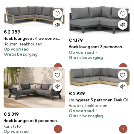
€ 2.089
Hoek loungeset 4 personen
€ 1.179
Houten, teakhouten
Teak Grijs Lifestyle Garden
Hoek loungeset 3 personen
Op voorraad
Furniture Pure Island
Op voorraad
Aluminium Grijs Santika
Gratis bezorging
Gratis bezorging
Furniture Santika Jaya
€ 2.939
Loungeset 5 personen Teak Old
Houten, teakhouten
teak greywash Santika
Op voorraad
Furniture Santika
€ 2.319
Gratis bezorging
Hoek loungeset 5 personen
Kunststof
Aluminium Grijs Santika
Op voorraad
Furniture Santika Yovita