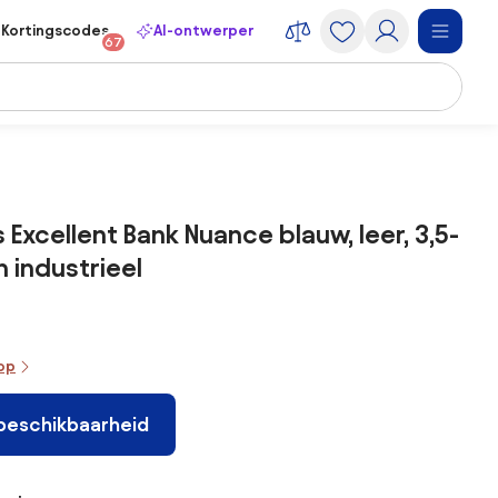
Kortingscodes
AI-ontwerper
67
Excellent Bank Nuance blauw, leer, 3,5-
n industrieel
oop
 beschikbaarheid