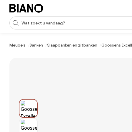
Navigatie overslaan, naar inhoud springen
Zoekopdracht invoeren
Inhoud overslaan, naar voettekst springen
Meubels
Banken
Slaapbanken en zitbanken
Goossens Excelle