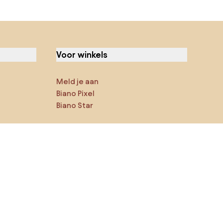
Voor winkels
Meld je aan
Biano Pixel
Biano Star
Jij kan ons op sociale media
vinden