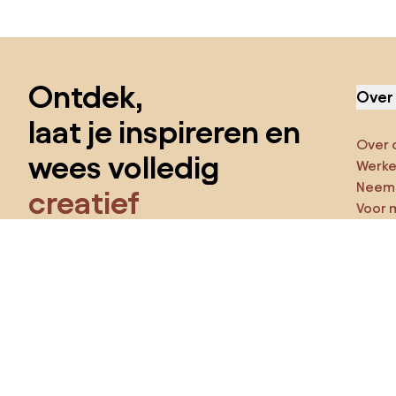
Sla de voettekst over, ga naar het begin van de pagina
Ontdek,
Over
laat je inspireren en
Over 
wees volledig
Werken
Neem 
creatief
Voor 
Funct
Krijg toegang tot alle functies en word
een deel van de Home&Decor-community.
Ga ze
Pro
Ik wil alle functies!