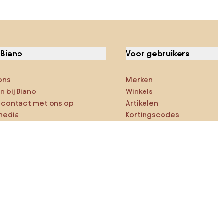
 Biano
Voor gebruikers
ons
Merken
 bij Biano
Winkels
contact met ons op
Artikelen
media
Kortingscodes
ies
Densy Studio
ker op verkenning
ducten
AI-ontwerper