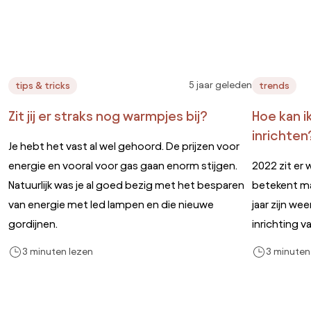
5 jaar geleden
tips & tricks
trends
Zit jij er straks nog warmpjes bij?
Hoe kan i
inrichten
Je hebt het vast al wel gehoord. De prijzen voor
energie en vooral voor gas gaan enorm stijgen.
2022 zit er 
Natuurlijk was je al goed bezig met het besparen
betekent ma
van energie met led lampen en die nieuwe
jaar zijn we
gordijnen.
inrichting va
3 minuten lezen
3 minuten