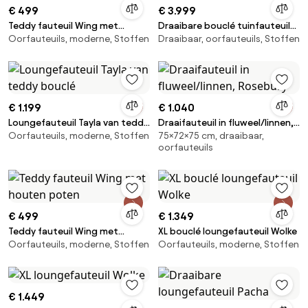
€ 499
€ 3.999
Teddy fauteuil Wing met
Draaibare bouclé tuinfauteuil
Oorfauteuils, moderne, Stoffen
Draaibaar, oorfauteuils, Stoffen
houten poten
Pacha
€ 1.199
€ 1.040
Loungefauteuil Tayla van teddy
Draaifauteuil in fluweel/linnen,
Oorfauteuils, moderne, Stoffen
75×72×75 cm, draaibaar,
bouclé
Rosebury
oorfauteuils
€ 499
€ 1.349
Teddy fauteuil Wing met
XL bouclé loungefauteuil Wolke
Oorfauteuils, moderne, Stoffen
Oorfauteuils, moderne, Stoffen
houten poten
€ 1.449