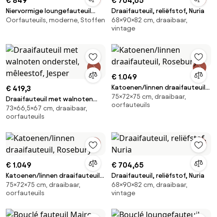
€ 849
€ 704,65
Niervormige loungefauteuil
Draaifauteuil, reliëfstof, Nuria
Oorfauteuils, moderne, Stoffen
68×90×82 cm, draaibaar,
Alba
vintage
€ 1.049
Katoenen/linnen draaifauteuil,
€ 419,3
75×72×75 cm, draaibaar,
Rosebury
Draaifauteuil met walnoten
oorfauteuils
73×66,5×67 cm, draaibaar,
onderstel, mêleestof, Jesper
oorfauteuils
€ 1.049
€ 704,65
Katoenen/linnen draaifauteuil,
Draaifauteuil, reliëfstof, Nuria
75×72×75 cm, draaibaar,
68×90×82 cm, draaibaar,
Rosebury
oorfauteuils
vintage