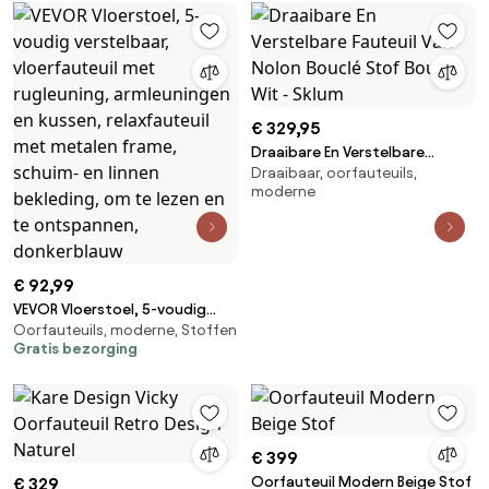
standen, rugleuning en
lendensteun, Video-
relaxfauteuil voor tv kijken en
lezen, Rood/Zwart
€ 329,95
Draaibare En Verstelbare
Draaibaar, oorfauteuils,
Fauteuil Van Nolon Bouclé Stof
moderne
Bouclé Wit - Sklum
€ 92,99
VEVOR Vloerstoel, 5-voudig
Oorfauteuils, moderne, Stoffen
verstelbaar, vloerfauteuil met
Gratis bezorging
rugleuning, armleuningen en
kussen, relaxfauteuil met
metalen frame, schuim- en
linnen bekleding, om te lezen
en te ontspannen,
€ 399
donkerblauw
Oorfauteuil Modern Beige Stof
€ 329