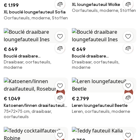
XL loungefauteuil Wolke
€ 1.199
Oorfauteuils, moderne, Stoffen
XL bouclé loungefauteuil Sofia
Oorfauteuils, moderne, Stoffen
€ 649
€ 649
Bouclé draaibare
Bouclé draaibare
Draaibaar, oorfauteuils,
Draaibaar, oorfauteuils,
loungefauteuil Ines
loungefauteuil Ines
moderne
moderne
€ 1.049
€ 2.799
Katoenen/linnen draaifauteuil,
Leren loungefauteuil Beetle
75×72×75 cm, draaibaar,
Leren, oorfauteuils, moderne
Rosebury
oorfauteuils