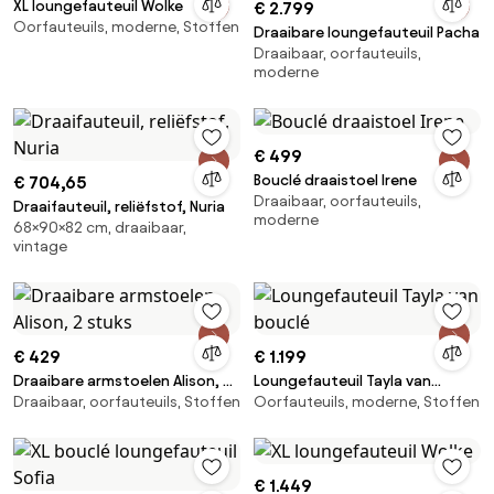
XL loungefauteuil Wolke
€ 2.799
Oorfauteuils, moderne, Stoffen
Draaibare loungefauteuil Pacha
Draaibaar, oorfauteuils,
moderne
€ 499
Bouclé draaistoel Irene
€ 704,65
Draaibaar, oorfauteuils,
Draaifauteuil, reliëfstof, Nuria
moderne
68×90×82 cm, draaibaar,
vintage
€ 429
€ 1.199
Draaibare armstoelen Alison, 2
Loungefauteuil Tayla van
Draaibaar, oorfauteuils, Stoffen
Oorfauteuils, moderne, Stoffen
stuks
bouclé
€ 1.449