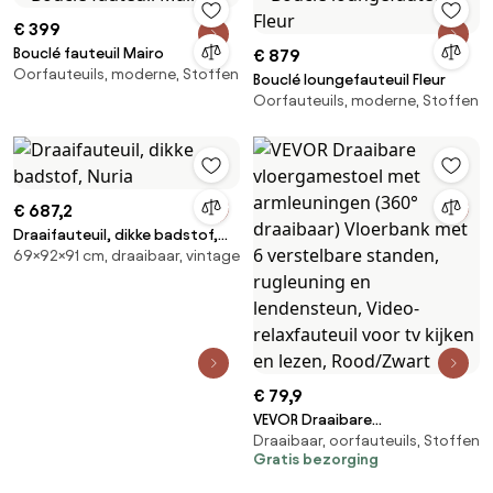
€ 399
Bouclé fauteuil Mairo
€ 879
Oorfauteuils, moderne, Stoffen
Bouclé loungefauteuil Fleur
Oorfauteuils, moderne, Stoffen
€ 687,2
Draaifauteuil, dikke badstof,
69×92×91 cm, draaibaar, vintage
Nuria
€ 79,9
VEVOR Draaibare
Draaibaar, oorfauteuils, Stoffen
vloergamestoel met
Gratis bezorging
armleuningen (360° draaibaar)
Vloerbank met 6 verstelbare