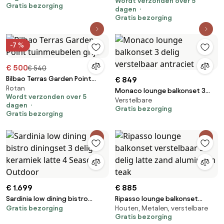
Wordt verzonden over 5
Gratis bezorging
dagen
Gratis bezorging
-7 %
€ 500
€ 540
Bilbao Terras Garden Point
€ 849
Rotan
tuinmeubelen grijs
Monaco lounge balkonset 3
Wordt verzonden over 5
Verstelbare
delig verstelbaar antraciet
dagen
Gratis bezorging
Gratis bezorging
€ 1.699
€ 885
Sardinia low dining bistro
Ripasso lounge balkonset
Gratis bezorging
Houten, Metalen, verstelbare
diningset 3 delig keramiek latte
verstelbaar 5 delig latte zand
Gratis bezorging
4 Seasons Outdoor
aluminium teak