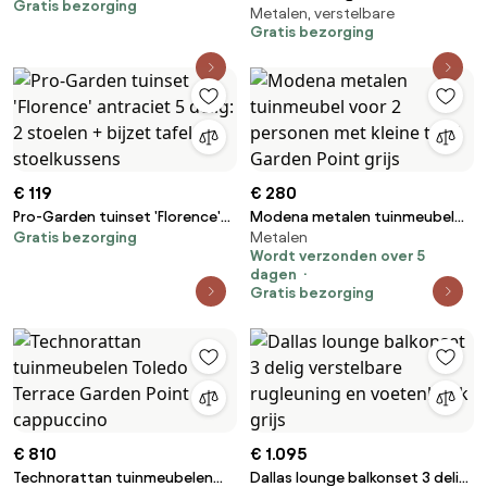
Gratis bezorging
aluminium
Metalen, verstelbare
delig verstelbaar aluminium
Gratis bezorging
antraciet
€ 119
€ 280
Pro-Garden tuinset 'Florence'
Modena metalen tuinmeubel
Gratis bezorging
Metalen
antraciet 5 delig: 2 stoelen +
voor 2 personen met kleine
Wordt verzonden over 5
bijzet tafel + 2 stoelkussens
tafel Garden Point grijs
dagen
Gratis bezorging
€ 810
€ 1.095
Technorattan tuinmeubelen
Dallas lounge balkonset 3 delig