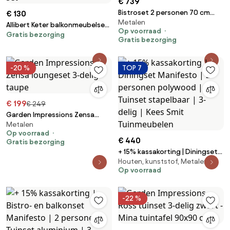
€ 739
Bistroset 2 personen 70 cm
€ 130
Metalen
Aluminium/rope Grijs Santika
Allibert Keter balkonmeubelset
Op voorraad
Furniture Santika
Gratis bezorging
Miami antraciet / grafiet - 3-
Gratis bezorging
delige set
-20 %
TOP 7
€ 199
€ 249
Garden Impressions Zensa
Metalen
loungeset 3-delig - taupe
Op voorraad
€ 440
Gratis bezorging
+ 15% kassakorting | Diningset
Houten, kunststof, Metalen
Manifesto | 2 personen
Op voorraad
polywood | Tuinset stapelbaar |
3-delig | Kees Smit
Tuinmeubelen
-22 %