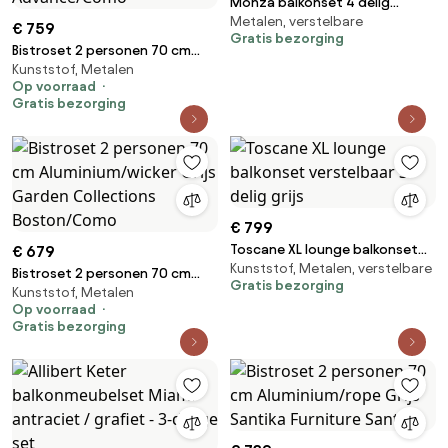
Monza balkonset 4 delig
Metalen, verstelbare
verstelbaar latte rope
€ 759
Gratis bezorging
Bistroset 2 personen 70 cm
Kunststof, Metalen
Aluminium/wicker Grijs Lifestyle
Op voorraad
Garden Furniture
Gratis bezorging
Advance/Como
€ 799
Toscane XL lounge balkonset
€ 679
Kunststof, Metalen, verstelbare
verstelbaar 3-delig grijs
Bistroset 2 personen 70 cm
Gratis bezorging
Kunststof, Metalen
Aluminium/wicker Grijs Garden
Op voorraad
Collections Boston/Como
Gratis bezorging