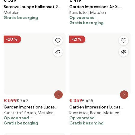
€ 319
€ 95
€ 399
€ 119
Garden Impressions Cinto
Garden Impressions Pisa bistro
Metalen
Metalen
balkon loungeset 5-delig -
tuinset 3-delig - donker grijs
Op voorraad
Op voorraad
donker grijs
Gratis bezorging
Gratis bezorging
-20 %
TOP 8