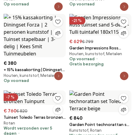
Op voorraad
Op voorraad
Tuinset n.v.t. | 3-delig | Kees Smit
Tuinset teakhout | 3-delig | Kees
Tuinmeubelen
Smit Tuinmeubelen
-21 %
€ 629
€ 799
Garden Impressions Ross
Houten, kunststof, Metalen
tuinset sand 5-delig - Tulli
Op voorraad
tuintafel 180x115 cm
€ 380
Gratis bezorging
+ 15% kassakorting | Diningset
Houten, kunststof, Metalen
Forza | 2 personen kunststof |
Op voorraad
Tuinset stapelbaar | 3-delig |
Kees Smit Tuinmeubelen
-7 %
€ 760
€ 820
Tuinset Toledo Terras bronzen
€ 840
Rotan
Tuinpunt
Garden Point technorattan set
Wordt verzonden over 5
Kunststof, Rotan
Toledo Terrace beige
dagen