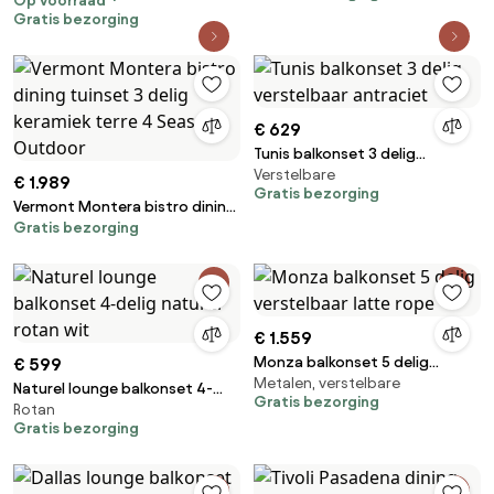
Op voorraad
220x93 cm donker grijs
Gratis bezorging
€ 629
Tunis balkonset 3 delig
Verstelbare
verstelbaar antraciet
€ 1.989
Gratis bezorging
Vermont Montera bistro dining
Gratis bezorging
tuinset 3 delig keramiek terre 4
Seasons Outdoor
€ 1.559
Monza balkonset 5 delig
€ 599
Metalen, verstelbare
verstelbaar latte rope
Naturel lounge balkonset 4-
Gratis bezorging
Rotan
delig naturel rotan wit
Gratis bezorging