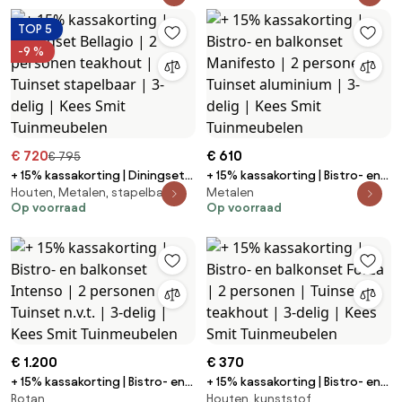
TOP 5
-9 %
€ 720
€ 610
€ 795
+ 15% kassakorting | Diningset
+ 15% kassakorting | Bistro- en
Houten, Metalen, stapelbare
Metalen
Bellagio | 2 personen teakhout |
balkonset Manifesto | 2
Op voorraad
Op voorraad
Tuinset stapelbaar | 3-delig |
personen | Tuinset aluminium |
Kees Smit Tuinmeubelen
3-delig | Kees Smit
Tuinmeubelen
€ 1.200
€ 370
+ 15% kassakorting | Bistro- en
+ 15% kassakorting | Bistro- en
Rotan
Houten, kunststof
balkonset Intenso | 2 personen |
balkonset Forza | 2 personen |