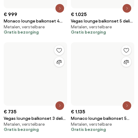
€ 435
€ 1.249
Malaga lounge balkonset 2
Barolo lounge balkonset 5 delig
Metalen
Metalen, verstelbare
delig antraciet aluminium
verstelbaar latte zand
Gratis bezorging
Gratis bezorging
aluminium
€ 360
Tuinmeubelen Brunei Terrace
€ 525
Houten
Garden Point acacia
Ibiza lounge banlkonset
Wordt verzonden over 4
Rotan, verstelbare
verstelbaar 2 delig bruin wicker
dagen
Gratis bezorging
| naturel mixed weave kussen
Gratis bezorging