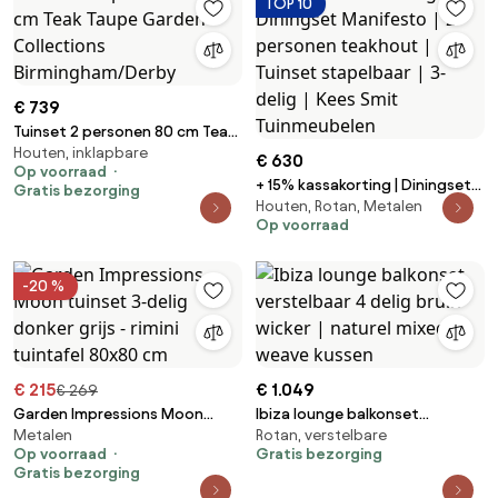
TOP 10
€ 739
Tuinset 2 personen 80 cm Teak
Houten, inklapbare
Taupe Garden Collections
€ 630
Op voorraad
Birmingham/Derby
+ 15% kassakorting | Diningset
Gratis bezorging
Houten, Rotan, Metalen
Manifesto | 2 personen
Op voorraad
teakhout | Tuinset stapelbaar |
3-delig | Kees Smit
Tuinmeubelen
-20 %
€ 215
€ 1.049
€ 269
Garden Impressions Moon
Ibiza lounge balkonset
Metalen
Rotan, verstelbare
tuinset 3-delig donker grijs -
verstelbaar 4 delig bruin wicker
Op voorraad
Gratis bezorging
rimini tuintafel 80x80 cm
| naturel mixed weave kussen
Gratis bezorging