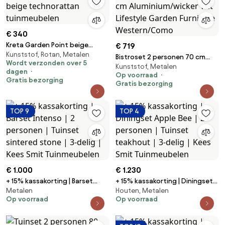
€ 340
Kreta Garden Point beige
€ 719
Kunststof, Rotan, Metalen
technorattan tuinmeubelen
Bistroset 2 personen 70 cm
Wordt verzonden over 5
Kunststof, Metalen
Aluminium/wicker Wit Lifestyle
dagen
Op voorraad
Garden Furniture
Gratis bezorging
Gratis bezorging
Western/Como
TOP 9
TOP 4
€ 1.000
€ 1.230
+ 15% kassakorting | Barset
+ 15% kassakorting | Diningset
Metalen
Houten, Metalen
Intenso | 2 personen | Tuinset
Apple Bee | 2 personen | Tuinset
Op voorraad
Op voorraad
sintered stone | 3-delig | Kees
teakhout | 3-delig | Kees Smit
Smit Tuinmeubelen
Tuinmeubelen