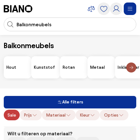
Navigatie overslaan, naar inhoud springen
Zoekopdracht invoeren
Inhoud overslaan, naar voettekst springen
Balkonmeubels
Meubels
Meubelsets
Balkonmeubels
Hout
Kunststof
Rotan
Metaal
Inklapbaar
Alle filters
Sale
Prijs
Materiaal
Kleur
Opties
Wilt u filteren op materiaal?