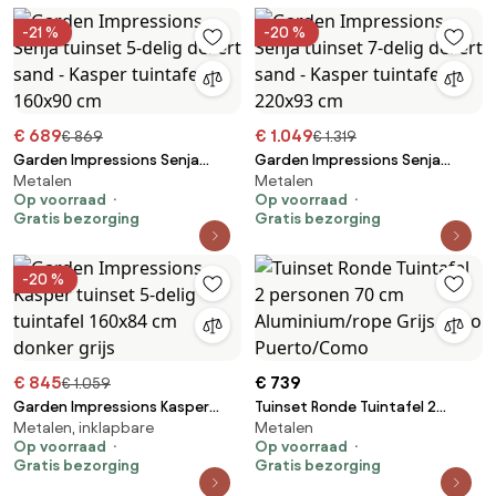
-21 %
-20 %
€ 689
€ 1.049
€ 869
€ 1.319
Garden Impressions Senja
Garden Impressions Senja
Metalen
Metalen
tuinset 5-delig desert sand -
tuinset 7-delig desert sand -
Op voorraad
Op voorraad
Kasper tuintafel 160x90 cm
Kasper tuintafel 220x93 cm
Gratis bezorging
Gratis bezorging
-20 %
€ 845
€ 739
€ 1.059
Garden Impressions Kasper
Tuinset Ronde Tuintafel 2
Metalen, inklapbare
Metalen
tuinset 5-delig - tuintafel
personen 70 cm
Op voorraad
Op voorraad
160x84 cm donker grijs
Aluminium/rope Grijs Coco
Gratis bezorging
Gratis bezorging
Puerto/Como