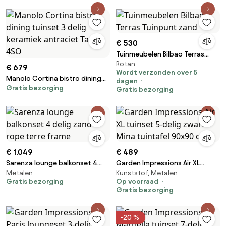
€ 530
Tuinmeubelen Bilbao Terras
Rotan
Tuinpunt zand
€ 679
Wordt verzonden over 5
Manolo Cortina bistro dining
dagen
Gratis bezorging
tuinset 3 delig keramiek
Gratis bezorging
antraciet Taste 4SO
€ 1.049
€ 489
Sarenza lounge balkonset 4
Garden Impressions Air XL
Metalen
Kunststof, Metalen
delig zand rope terre frame
tuinset 5-delig zwart - Mina
Gratis bezorging
Op voorraad
tuintafel 90x90 cm
Gratis bezorging
-20 %