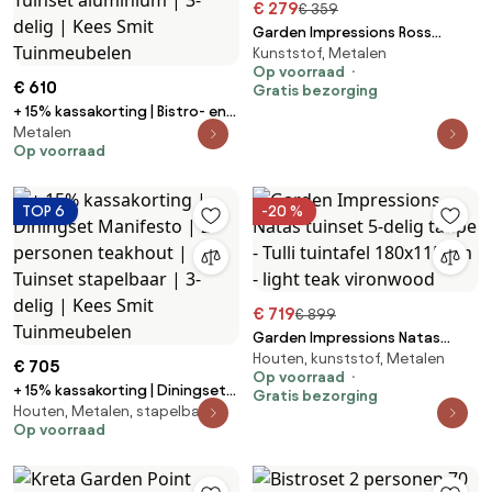
€ 279
€ 359
Garden Impressions Ross
Kunststof, Metalen
tuinset 3-delig zwart - Mina
Op voorraad
tuintafel 90x90 cm
€ 610
Gratis bezorging
+ 15% kassakorting | Bistro- en
Metalen
balkonset Manifesto | 2
Op voorraad
personen | Tuinset aluminium |
3-delig | Kees Smit
Tuinmeubelen
TOP 6
-20 %
€ 719
€ 899
Garden Impressions Natas
Houten, kunststof, Metalen
tuinset 5-delig taupe - Tulli
€ 705
Op voorraad
tuintafel 180x115 cm - light teak
+ 15% kassakorting | Diningset
Gratis bezorging
vironwood
Houten, Metalen, stapelbare
Manifesto | 2 personen
Op voorraad
teakhout | Tuinset stapelbaar |
3-delig | Kees Smit
Tuinmeubelen