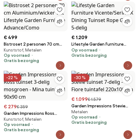
€ 499
€ 1.209
Bistroset 2 personen 70 cm
Lifestyle Garden Furniture
Kunststof, Metalen
Op voorraad
Aluminium/wicker Wit Lifestyle
Vicente/Serino X Dining Tuinset
Op voorraad
Gratis bezorging
Garden Furniture
Rope Grijs 5-delig
Gratis bezorging
Advance/Como
-22 %
-30 %
€ 1.099
€ 1.579
Garden Impressions Stevie
€ 279
€ 359
Metalen
tuinset 7-delig - Fiore tuintafel
Garden Impressions Ross
Op voorraad
220x100 cm
Kunststof, Metalen
tuinset 3-delig mosgroen -
Gratis bezorging
Op voorraad
Mina tuintafel 90x90 cm
Gratis bezorging