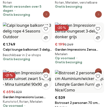
Rotan
Rotan, Metalen, verstelbare
Toledo Terrace Garden Point
verstelbare rugleuning en
Wordt verzonden over 5
Gratis bezorging
cappuccino
voetenbank grijs
dagen
Gratis bezorging
-20 %
€ 1.749
€ 199
€ 249
Calpi lounge balkonset 3 delig
Garden Impressions Zensa
Metalen
rope 4 Seasons Outdoor
loungeset 3-delig - donker grijs
Beschikbaar in 2 e-shops
Op voorraad
Gratis bezorging
Gratis bezorging
-21 %
€ 659
€ 829
Garden Impressions Lucas
€ 539
Kunststof, Rotan, Metalen
tuinset zwart 5-delig - Mina
Bistroset 2 personen 70 cm
Op voorraad
tuintafel 90x90 cm