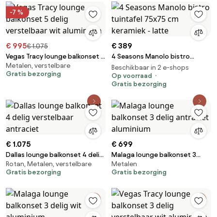
-7 %
€ 995
€ 389
€ 1.075
Vegas Tracy lounge balkonset 5
4 Seasons Manolo bistro
Metalen, verstelbare
delig verstelbaar wit aluminium
tuintafel 75x75 cm keramiek -
Beschikbaar in 2 e-shops
Gratis bezorging
latte
Op voorraad
Gratis bezorging
€ 1.075
€ 699
Dallas lounge balkonset 4 delig
Malaga lounge balkonset 3
Rotan, Metalen, verstelbare
Metalen
verstelbaar antraciet
delig antraciet aluminium
Gratis bezorging
Gratis bezorging