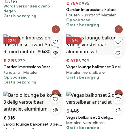
Houten
terrasset
€ 789
€ 995
Wordt verzonden over 5
Garden Impressions Kalibo
dagen
Houten, kunststof, Metalen
tuinset 5-delig - Penedo
Gratis bezorging
Op voorraad
tuintafel 160x90 cm
Gratis bezorging
-22 %
-16 %
€ 219
€ 675
€ 279
€ 799
Garden Impressions Ross
Vegas lounge balkonset 3 delig
Kunststof, Metalen
Metalen, verstelbare
tuinset zwart 3-delig - Rimini
verstelbaar aluminium wit
Op voorraad
Gratis bezorging
tuintafel 80x80 cm
Gratis bezorging
€ 445
Vegas balkonset 2 delig
€ 915
Metalen, verstelbare
verstelbaar antraciet
Barolo lounge balkonset 3 delig
Gratis bezorging