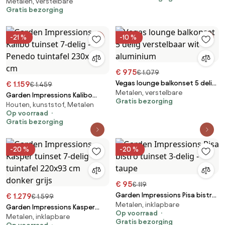
Metalen, verstelbare
verstelbaar antraciet
Gratis bezorging
aluminium
-21 %
-10 %
€ 975
€ 1.079
Vegas lounge balkonset 5 delig
€ 1.159
€ 1.459
Metalen, verstelbare
verstelbaar wit aluminium
Garden Impressions Kalibo
Gratis bezorging
Houten, kunststof, Metalen
tuinset 7-delig - Penedo
Op voorraad
tuintafel 230x100 cm
Gratis bezorging
-20 %
-20 %
€ 95
€ 119
Garden Impressions Pisa bistro
€ 1.279
€ 1.599
Metalen, inklapbare
tuinset 3-delig - taupe
Garden Impressions Kasper
Op voorraad
Metalen, inklapbare
tuinset 7-delig - tuintafel
Gratis bezorging