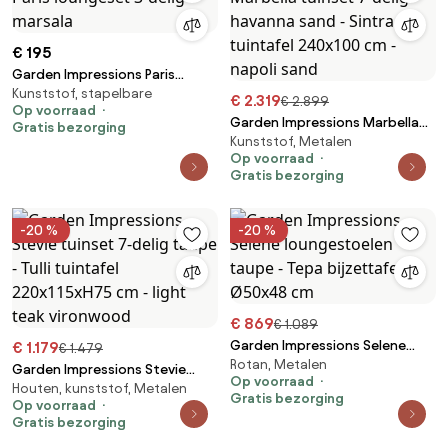
€ 195
Garden Impressions Paris
Kunststof, stapelbare
loungeset 3-delig - marsala
€ 2.319
€ 2.899
Op voorraad
Garden Impressions Marbella
Gratis bezorging
Kunststof, Metalen
tuinset 7-delig havanna sand -
Op voorraad
Sintra tuintafel 240x100 cm -
Gratis bezorging
napoli sand
-20 %
-20 %
€ 869
€ 1.089
Garden Impressions Selene
€ 1.179
€ 1.479
Rotan, Metalen
loungestoelen taupe - Tepa
Garden Impressions Stevie
Op voorraad
bijzettafel Ø50x48 cm
Houten, kunststof, Metalen
tuinset 7-delig taupe - Tulli
Gratis bezorging
Op voorraad
tuintafel 220x115xH75 cm - light
Gratis bezorging
teak vironwood