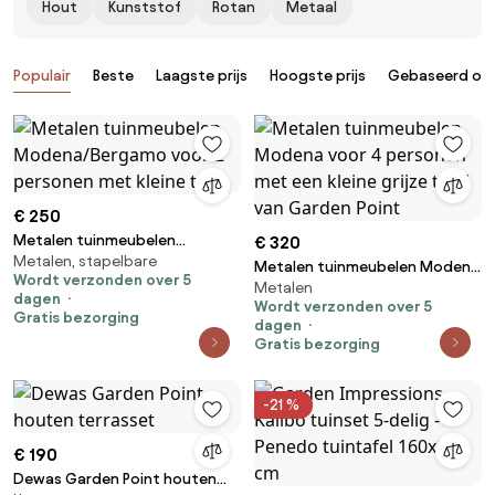
Hout
Kunststof
Rotan
Metaal
Producten
Populair
Beste
Laagste prijs
Hoogste prijs
Gebaseerd op 
€ 250
Metalen tuinmeubelen
€ 320
Metalen, stapelbare
Modena/Bergamo voor 2
Metalen tuinmeubelen Modena
Wordt verzonden over 5
personen met kleine tafel
Metalen
voor 4 personen met een kleine
dagen
Wordt verzonden over 5
grijze tafel van Garden Point
Gratis bezorging
dagen
Gratis bezorging
-21 %
€ 190
Dewas Garden Point houten