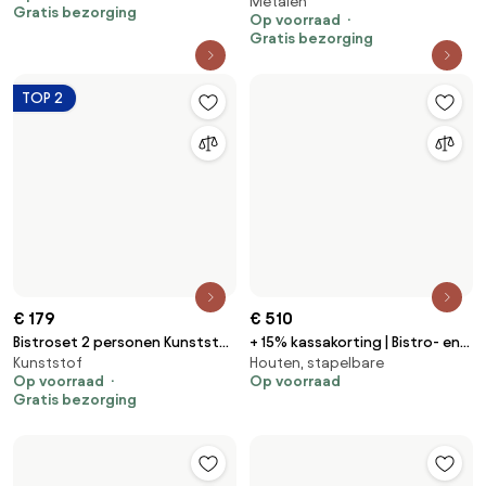
Metalen
Aluminium/wicker Grijs Lifestyle
Gratis bezorging
Op voorraad
Garden Furniture Nice/Como
Gratis bezorging
TOP 2
€ 179
Bistroset 2 personen Kunststof
Kunststof
Zand/Beige Domani Furniture
Op voorraad
Alba
€ 510
Gratis bezorging
+ 15% kassakorting | Bistro- en
Houten, stapelbare
balkonset ROUGH | 2 personen
Op voorraad
teakhout | Tuinset stapelbaar |
3-delig | Kees Smit
Tuinmeubelen