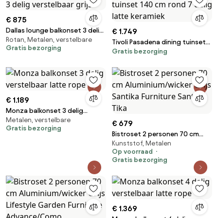
€ 875
Dallas lounge balkonset 3 delig
€ 1.749
Rotan, Metalen, verstelbare
verstelbaar grijs
Tivoli Pasadena dining tuinset
Gratis bezorging
Gratis bezorging
140 cm rond 7 delig latte
keramiek
€ 1.189
Monza balkonset 3 delig
Metalen, verstelbare
verstelbaar latte rope
€ 679
Gratis bezorging
Bistroset 2 personen 70 cm
Kunststof, Metalen
Aluminium/wicker Grijs Santika
Op voorraad
Furniture Santika Tika
Gratis bezorging
€ 1.369