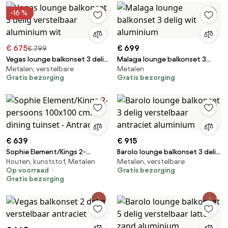
-16 %
€ 675
€ 699
€ 799
Vegas lounge balkonset 3 delig
Malaga lounge balkonset 3
Metalen, verstelbare
Metalen
verstelbaar aluminium wit
delig wit aluminium
Gratis bezorging
Gratis bezorging
€ 639
€ 915
Sophie Element/Kings 2-
Barolo lounge balkonset 3 delig
Houten, kunststof, Metalen
Metalen, verstelbare
persoons 100x100 cm. dining
verstelbaar antraciet
Op voorraad
Gratis bezorging
tuinset - Antraciet
aluminium
Gratis bezorging