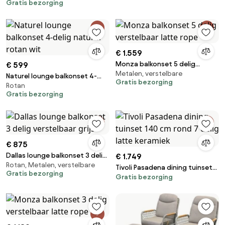
Gratis bezorging
tuinset 3 delig keramiek terre 4
Seasons Outdoor
€ 1.559
Monza balkonset 5 delig
€ 599
Metalen, verstelbare
verstelbaar latte rope
Naturel lounge balkonset 4-
Gratis bezorging
Rotan
delig naturel rotan wit
Gratis bezorging
€ 875
Dallas lounge balkonset 3 delig
€ 1.749
Rotan, Metalen, verstelbare
verstelbaar grijs
Tivoli Pasadena dining tuinset
Gratis bezorging
Gratis bezorging
140 cm rond 7 delig latte
keramiek