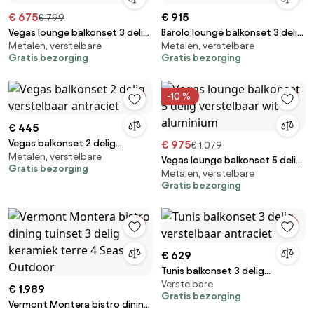
€ 675
€ 915
€ 799
Vegas lounge balkonset 3 delig
Barolo lounge balkonset 3 delig
Metalen, verstelbare
Metalen, verstelbare
verstelbaar aluminium wit
verstelbaar antraciet
Gratis bezorging
Gratis bezorging
aluminium
-10 %
€ 445
Vegas balkonset 2 delig
€ 975
€ 1.079
Metalen, verstelbare
verstelbaar antraciet
Vegas lounge balkonset 5 delig
Gratis bezorging
Metalen, verstelbare
verstelbaar wit aluminium
Gratis bezorging
€ 629
Tunis balkonset 3 delig
Verstelbare
verstelbaar antraciet
€ 1.989
Gratis bezorging
Vermont Montera bistro dining