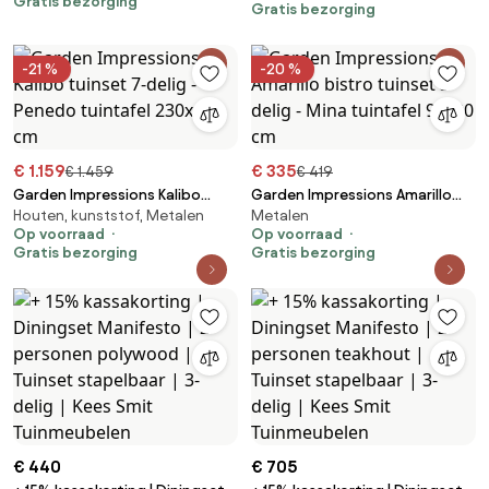
Gratis bezorging
antraciet
Gratis bezorging
tuinset 3 delig keramiek
antraciet Taste 4SO
-21 %
-20 %
€ 1.159
€ 335
€ 1.459
€ 419
Garden Impressions Kalibo
Garden Impressions Amarillo
Houten, kunststof, Metalen
Metalen
tuinset 7-delig - Penedo
bistro tuinset 3-delig - Mina
Op voorraad
Op voorraad
tuintafel 230x100 cm
tuintafel 90x90 cm
Gratis bezorging
Gratis bezorging
€ 440
€ 705