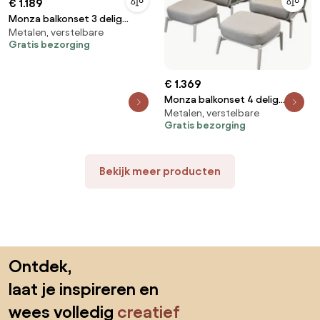
€ 1.189
Monza balkonset 3 delig
Metalen, verstelbare
verstelbaar latte rope
Gratis bezorging
€ 1.369
Monza balkonset 4 delig
Metalen, verstelbare
verstelbaar latte rope
Gratis bezorging
Bekijk meer producten
Sla de voettekst over, ga naar het begin van de pagina
Ontdek,
laat je inspireren en
wees volledig
creatief