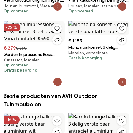
+ 15% kassakorting | Diningset
+ 15% kassakorting | Diningset
Houten, kunststof, Metalen
Houten, Metalen, stapelbare
Manifesto | 2 personen
Manifesto | 2 personen
Op voorraad
Op voorraad
polywood | Tuinset stapelbaar |
teakhout | Tuinset stapelbaar |
3-delig | Kees Smit
3-delig | Kees Smit
Tuinmeubelen
Tuinmeubelen
-22 %
€ 1.189
Monza balkonset 3 delig
€ 279
€ 359
Metalen, verstelbare
verstelbaar latte rope
Garden Impressions Ross
Gratis bezorging
Kunststof, Metalen
tuinset 3-delig zwart - Mina
Op voorraad
tuintafel 90x90 cm
Gratis bezorging
Beste producten van AVH Outdoor
Tuinmeubelen
-16 %