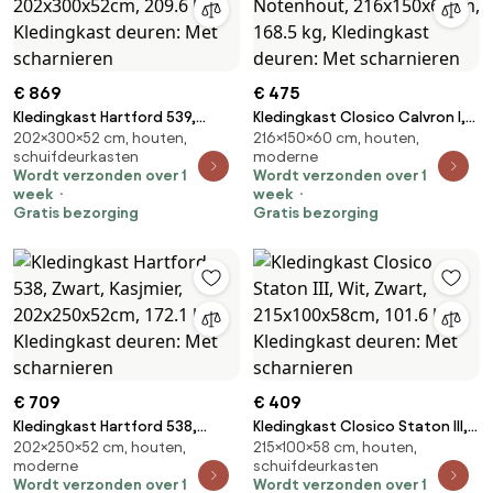
€ 869
€ 475
Kledingkast Hartford 539,
Kledingkast Closico Calvron I,
202×300×52 cm, houten,
216×150×60 cm, houten,
Gouden, Kasjmier,
Zwart, Notenhout,
schuifdeurkasten
moderne
202x300x52cm, 209.6 kg,
216x150x60cm, 168.5 kg,
Wordt verzonden over 1
Wordt verzonden over 1
Kledingkast deuren: Met
Kledingkast deuren: Met
week
week
scharnieren
scharnieren
Gratis bezorging
Gratis bezorging
€ 709
€ 409
Kledingkast Hartford 538,
Kledingkast Closico Staton III,
202×250×52 cm, houten,
215×100×58 cm, houten,
Zwart, Kasjmier,
Wit, Zwart, 215x100x58cm, 101.6
moderne
schuifdeurkasten
202x250x52cm, 172.1 kg,
kg, Kledingkast deuren: Met
Wordt verzonden over 1
Wordt verzonden over 1
Kledingkast deuren: Met
scharnieren