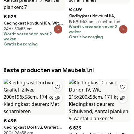
€ 409
Kledingkast Novduni 114,
€ 529
191×90×53 cm, eikenhouten
Sonoma eik, 191x90x53cm, 85
Kledingkast Novduni 104, Wit,
Wordt verzonden over 2
kg, Kledingkast deuren: Met
246×133×53 cm
246x133x53cm, 128.6 kg,
weken
Wordt verzonden over 2
scharnieren
Kledingkast deuren: Met
Gratis bezorging
weken
scharnieren, Aantal planken: 7,
Gratis bezorging
Aantal planken: 7
Beste producten van Meubels1.nl
€ 495
Kledingkast Dortivu, Grafiet,
€ 539
200×196×58 cm
Zilver, 200x196x58cm, 174 kg,