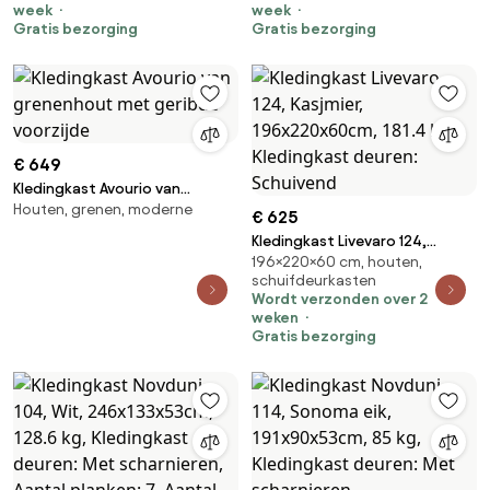
week
week
scharnieren
Gratis bezorging
Gratis bezorging
€ 649
Kledingkast Avourio van
Houten, grenen, moderne
grenenhout met geribde
€ 625
voorzijde
Kledingkast Livevaro 124,
196×220×60 cm, houten,
Kasjmier, 196x220x60cm, 181.4
schuifdeurkasten
kg, Kledingkast deuren:
Wordt verzonden over 2
Schuivend
weken
Gratis bezorging