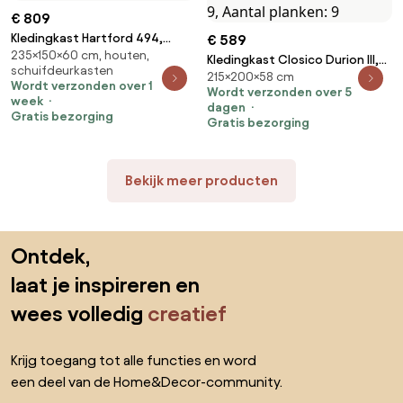
€ 809
Kledingkast Hartford 494,
€ 589
235×150×60 cm, houten,
Zwart, Kasjmier, 235x150x60cm,
Kledingkast Closico Durion III,
schuifdeurkasten
141.9 kg, Kledingkast deuren:
215×200×58 cm
Zwart, 215x200x58cm, 191 kg,
Wordt verzonden over 1
Schuivend
Wordt verzonden over 5
Kledingkast deuren: Schuivend,
week
dagen
Aantal planken: 9, Aantal
Gratis bezorging
Gratis bezorging
planken: 9
Bekijk meer producten
Sla de voettekst over, ga naar het begin van de pagina
Ontdek,
laat je inspireren en
wees volledig
creatief
Krijg toegang tot alle functies en word
een deel van de Home&Decor-community.