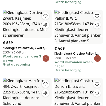
scharnieren
Gratis bezorging
€ 539
Kledingkast Dortivu, Zwart,
€ 469
200×196×58 cm
Kasjmier, 200x196x58cm, 174
Kledingkast Closico Pallor II,
Wordt verzonden over 3
kg, Kledingkast deuren: Met
215×180×58 cm
Wit, 215x180x58cm, 147 kg,
weken
scharnieren
Wordt verzonden over 5
Kledingkast deuren: Schuivend,
Gratis bezorging
dagen
Aantal planken: 5, Aantal
Gratis bezorging
planken: 5