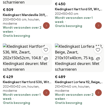
€ 450
Kledingkast Hartford 511, Wit,
€ 509
202×150×50 cm
202x150x50cm, 104.5 kg,
Kledingkast Mandeville 369,
Wordt verzonden over 1
Kledingkast deuren: Met
200×150×56 cm, houten,
Zwart, Wit, 200x150x56cm,
week
moderne
scharnieren
143.1 kg, Kledingkast deuren:
Gratis bezorging
Wordt verzonden over 2
Met scharnieren
weken
Gratis bezorging
€ 429
€ 489
Kledingkast Hartford 536, Wit,
Kledingkast Lorfera 112, Beige,
202×150×52 cm, houten,
210×101×40 cm, houten,
Zwart, 202x150x52cm, 104.8 kg,
Zwart, 210x101x40cm, 75 kg,
moderne
moderne
Kledingkast deuren: Met
Kledingkast deuren: Met
Wordt verzonden over 1
Wordt verzonden over 2
scharnieren
scharnieren
week
weken
Gratis bezorging
Gratis bezorging