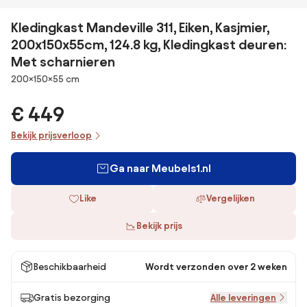
Kledingkast Mandeville 311, Eiken, Kasjmier,
200x150x55cm, 124.8 kg, Kledingkast deuren:
Met scharnieren
Afmetingen
200×150×55 cm
€ 449
Bekijk prijsverloop
Ga naar Meubels1.nl
Like
Vergelijken
Bekijk prijs
Beschikbaarheid
Wordt verzonden over 2 weken
Gratis bezorging
Alle leveringen