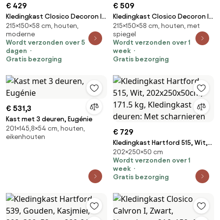
€ 429
€ 509
Kledingkast Closico Decoron I,
Kledingkast Closico Decoron III,
215×150×58 cm, houten,
215×150×58 cm, houten, met
Zwart, 215x150x58cm, 148.5 kg,
Wit, Zwart, 215x150x58cm, 148.5
moderne
spiegel
Kledingkast deuren: Met
kg, Kledingkast deuren: Met
Wordt verzonden over 5
Wordt verzonden over 1
scharnieren
scharnieren
dagen
week
Gratis bezorging
Gratis bezorging
€ 531,3
Kast met 3 deuren, Eugénie
201×145,8×54 cm, houten,
€ 729
eikenhouten
Kledingkast Hartford 515, Wit,
202×250×50 cm
202x250x50cm, 171.5 kg,
Wordt verzonden over 1
Kledingkast deuren: Met
week
scharnieren
Gratis bezorging