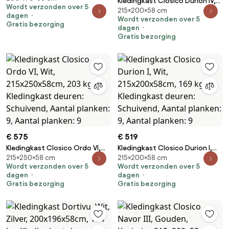
Kledingkast Closico Durion IV,
Wordt verzonden over 5
Kledingkast deuren: Met
215×200×58 cm
Wit, 215x200x58cm, 171 kg,
dagen
scharnieren
Wordt verzonden over 5
Kledingkast deuren: Schuivend,
Gratis bezorging
dagen
Aantal planken: 9, Aantal
Gratis bezorging
planken: 9
€ 575
€ 519
Kledingkast Closico Ordo VI,
Kledingkast Closico Durion I,
215×250×58 cm
215×200×58 cm
Wit, 215x250x58cm, 203 kg,
Wit, 215x200x58cm, 169 kg,
Wordt verzonden over 5
Wordt verzonden over 5
Kledingkast deuren: Schuivend,
Kledingkast deuren: Schuivend,
dagen
dagen
Aantal planken: 9, Aantal
Aantal planken: 9, Aantal
Gratis bezorging
Gratis bezorging
planken: 9
planken: 9