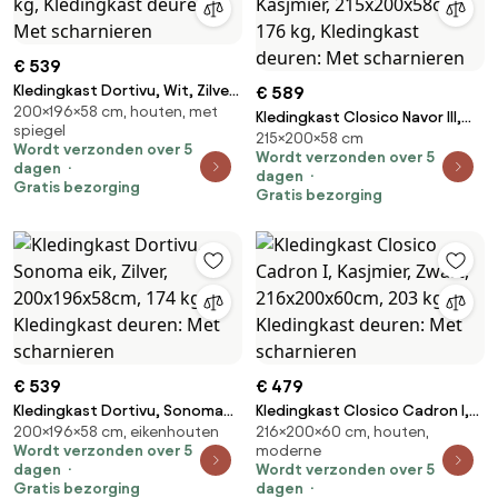
€ 539
Kledingkast Dortivu, Wit, Zilver,
€ 589
200×196×58 cm, houten, met
200x196x58cm, 174 kg,
Kledingkast Closico Navor III,
spiegel
Kledingkast deuren: Met
215×200×58 cm
Gouden, Kasjmier,
Wordt verzonden over 5
scharnieren
Wordt verzonden over 5
215x200x58cm, 176 kg,
dagen
dagen
Kledingkast deuren: Met
Gratis bezorging
Gratis bezorging
scharnieren
€ 539
€ 479
Kledingkast Dortivu, Sonoma
Kledingkast Closico Cadron I,
200×196×58 cm, eikenhouten
216×200×60 cm, houten,
eik, Zilver, 200x196x58cm, 174
Kasjmier, Zwart,
Wordt verzonden over 5
moderne
kg, Kledingkast deuren: Met
216x200x60cm, 203 kg,
dagen
Wordt verzonden over 5
scharnieren
Kledingkast deuren: Met
Gratis bezorging
dagen