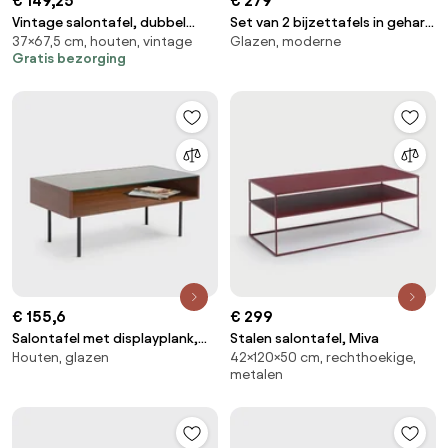
€ 149,25
€ 279
Vintage salontafel, dubbel
Set van 2 bijzettafels in gehard
37×67,5 cm, houten, vintage
Glazen, moderne
blad, lengte 90 cm, Quilda
glas, Cristalline
Gratis bezorging
€ 155,6
€ 299
Salontafel met displayplank,
Stalen salontafel, Miva
Houten, glazen
42×120×50 cm, rechthoekige,
walnootfineer, BIANZO
metalen