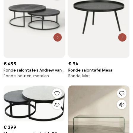
€ 499
€ 94
Ronde salontafels Andrew van
Ronde salontafel Mesa
Ronde, houten, metalen
Ronde, Mat
mangohout, 2-delig
€ 399