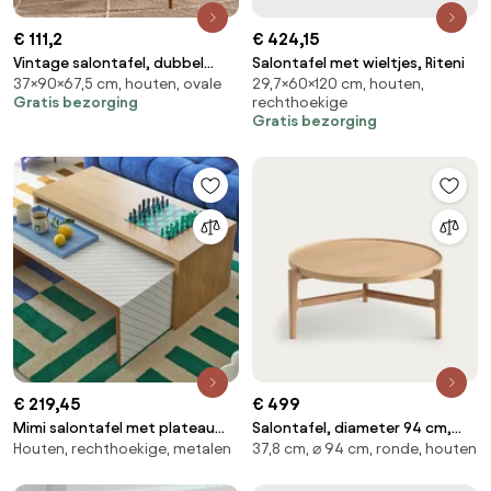
€ 111,2
€ 424,15
Vintage salontafel, dubbel
Salontafel met wieltjes, Riteni
37×90×67,5 cm, houten, ovale
29,7×60×120 cm, houten,
blad, lengte 90 cm, Quilda
Gratis bezorging
rechthoekige
Gratis bezorging
€ 219,45
€ 499
Mimi salontafel met plateau
Salontafel, diameter 94 cm,
Houten, rechthoekige, metalen
37,8 cm, ⌀ 94 cm, ronde, houten
Nesting
eiken fineer, Alyasa