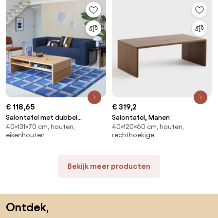
€ 118,65
€ 319,2
Salontafel met dubbel
Salontafel, Manen
40×131×70 cm, houten,
40×120×60 cm, houten,
bovenblad, eikenfineer, Senssia
eikenhouten
rechthoekige
Bekijk meer producten
Sla de voettekst over, ga naar het begin van de pagina
Ontdek,