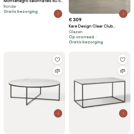
Montenegro salontafels 80 cm
Ronde
rond en 60 cm rond keramiek
Gratis bezorging
antraciet
€ 309
Kare Design Clear Club
Glazen
Salontafel Gebogen Glas 120
Op voorraad
Cm - 120 X 60cm.
Gratis bezorging