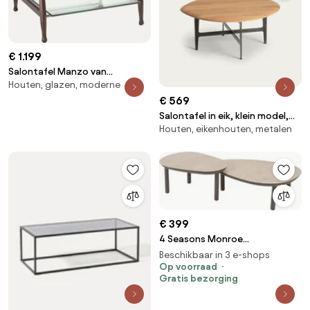
€ 1.199
Salontafel Manzo van
Houten, glazen, moderne
mindihout met glazen
tafelbladen
€ 569
Salontafel in eik, klein model,
Houten, eikenhouten, metalen
Addisson
€ 399
4 Seasons Monroe
loungetafels Ø65xH32 cm en
Beschikbaar in 3 e-shops
Ø80xH27 cm - terre
Op voorraad
Gratis bezorging