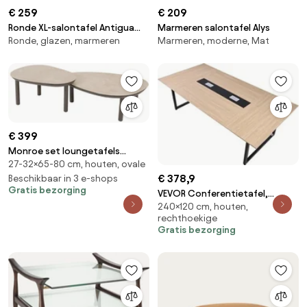
€ 259
€ 209
Ronde XL-salontafel Antigua
Marmeren salontafel Alys
Ronde, glazen, marmeren
Marmeren, moderne, Mat
met glazen tafelblad in
marmerlook
€ 399
Monroe set loungetafels
27-32×65-80 cm, houten, ovale
65xH32 cm en 80xH27 cm terre
€ 378,9
Taste 4SO
Beschikbaar in 3 e-shops
Gratis bezorging
VEVOR Conferentietafel,
240×120 cm, houten,
vergadertafel voor 10
rechthoekige
personen, 240 x 120 cm,
Gratis bezorging
rechthoekige seminartafel,
vergadertafel,
multifunctionele tafel,
pauzetafel met metalen
poten, ideaal voor kantoor,
vergaderruimte, bruin