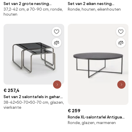
Set van 2 grote nesting
Set van 2 eiken nesting
37,2-42 cm, ⌀ 70-90 cm, ronde,
Ronde, houten, eikenhouten
salontafels, eiken blad, HIBA
salontafels, Hiba
houten
€ 257,4
Set van 2 salontafels in gehard
38-42×50-70×50-70 cm, glazen,
glas, Neso
vierkante
€ 259
Ronde XL-salontafel Antigua
Ronde, glazen, marmeren
met glazen tafelblad in
marmerlook