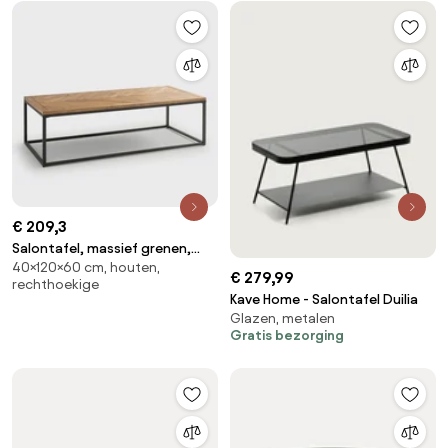
€ 209,3
Salontafel, massief grenen,
40×120×60 cm, houten,
NOTTINGHAM
€ 279,99
rechthoekige
Kave Home - Salontafel Duilia
Glazen, metalen
Gratis bezorging